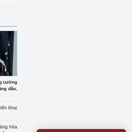
ng cường
ăng dầu,
riển khai
hàng hóa