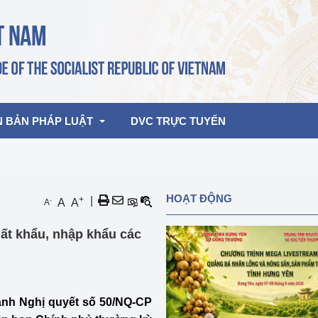
N BẢN PHÁP LUẬT
DVC TRỰC TUYẾN
bản pháp quy
Hoạt động của lãnh đạo Đảng, Nhà 
HOẠT ĐỘNG
+
|
-
A
A
A
nước
ghiệp, Thương 
bản điều hành
t khẩu, nhập khẩu các
am 2026
Hoạt động của Lãnh đạo Bộ
bản hợp nhất
Hoạt động của các đơn vị
rưởng
ành Nghị quyết số 50/NQ-CP