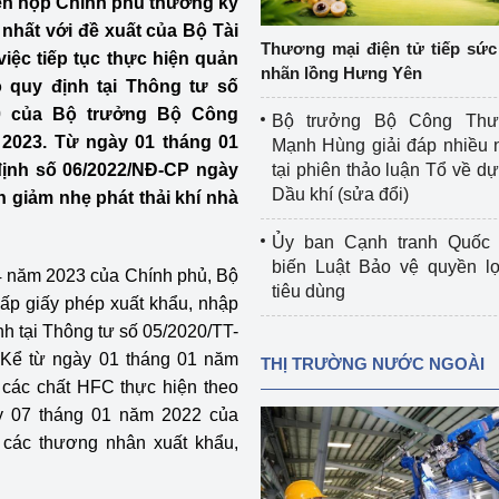
iên họp Chính phủ thường kỳ
 luận
Họp báo
nhất với đề xuất của Bộ Tài
Thương mại điện tử tiếp sức 
ệc tiếp tục thực hiện quản
Thông cáo báo chí
nhãn lồng Hưng Yên
 quy định tại Thông tư số
Điểm báo
20 của Bộ trưởng Bộ Công
Bộ trưởng Bộ Công Th
2023. Từ ngày 01 tháng 01
Mạnh Hùng giải đáp nhiều 
Nông Lâm Thủy sản
 định số 06/2022/NĐ-CP ngày
tại phiên thảo luận Tổ về dự 
Dầu khí (sửa đổi)
 giảm nhẹ phát thải khí nhà
n lực
Ủy ban Cạnh tranh Quốc 
biến Luật Bảo vệ quyền l
4 năm 2023 của Chính phủ, Bộ
tiêu dùng
Tổ chức kiểm định kỹ thuật an toàn lao 
ấp giấy phép xuất khẩu, nhập
động thuộc thẩm quyền quản lý của 
h tại Thông tư số 05/2020/TT-
g Thương
Bộ Công Thương
 Kể từ ngày 01 tháng 01 năm
THỊ TRƯỜNG NƯỚC NGOÀI
 các chất HFC thực hiện theo
Công Thương
Tổ chức được cấp GCN đăng ký, hoạt 
ày 07 tháng 01 năm 2022 của
động kiểm định thiết bị, dụng cụ điện 
 các thương nhân xuất khẩu,
làm việc ở môi trường không có nguy 
hiểm khí, bụi nổ
tiết kiệm và 
Hiệu quả năng lượng