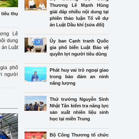
Thương Lê Mạnh Hùng
giải đáp nhiều nội dung tại
tiêu thụ
phiên thảo luận Tổ về dự
án Luật Dầu khí (sửa đổi)
ương Lê
nội dung
Ủy ban Cạnh tranh Quốc
án Luật
gia phổ biến Luật Bảo vệ
quyền lợi người tiêu dùng
gia phổ
Phát huy vai trò ngoại giao
ợi người
trong bảo đảm an ninh
năng lượng
Thứ trưởng Nguyễn Sinh
Nhật Tân kiểm tra năng lực
sản xuất nhiên liệu sinh
học tại miền Trung
Bộ Công Thương tổ chức