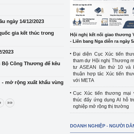
ệp
Công nghiệp nền tảng
ầu ngày 14/12/2023
ng
Chính sách
quốc gia kết thúc trong
Hội nghị kết nối giao thương 
Sản xuất công nghiệp
- Liên bang Nga diễn ra ngày 5
2/2023
Đại diện Cục Xúc tiến th
tham dự Hội nghị Thương m
c Bộ Công Thương để kêu
tư ASEAN lần thứ 10 và 
thuận hợp tác Xúc tiến th
với META
 - mở rộng xuất khẩu vùng
Cục Xúc tiến thương mại 
thúc đẩy ứng dụng AI hỗ t
»
»»
nghiệp mở rộng thị trường
DOANH NGHIỆP - NGƯỜI DÂ