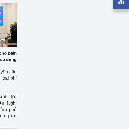
phổ biến
iêu dùng
 yêu cầu
loại phí
ành Kế
ện Nghị
ính phủ
ợi người