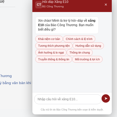
tuệ
Hỏi đáp Xăng E10
×
CT
Bộ Công Thương
Xin chào! Mình là trợ lý hỏi–đáp về
xăng
E10
của Báo Công Thương. Bạn muốn
biết điều gì?
Khái niệm cơ bản
Chính sách & lộ trình
Tương thích phương tiện
Hướng dẫn sử dụng
Ảnh hưởng & lo ngại
Thông tin chung
Truyền thông & thông tin
Môi trường & lợi ích
 Thương
 ý bằng văn bản khi khai thác, dẫn nguồn.
➤
Câu trả lời do Báo Công Thương biên soạn & kiểm duyệt.