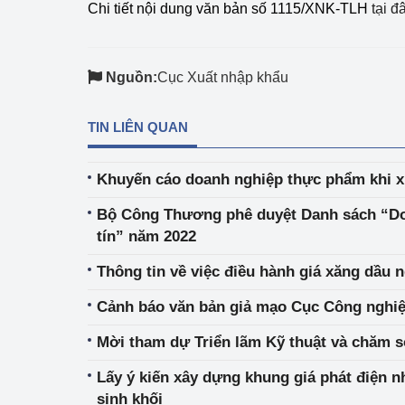
Chi tiết nội dung văn bản số 1115/XNK-TLH
tại đ
hiệu quả
Khoa học, công nghệ
tạo
Nguồn:
Cục Xuất nhập khẩu
Thông báo
TIN LIÊN QUAN
Bảo vệ môi trường
Khuyến cáo doanh nghiệp thực phẩm khi x
Bảo vệ nền tảng tư 
Bộ Công Thương phê duyệt Danh sách “Do
Doanh nghiệp - Ngư
tín” năm 2022
Xúc tiến thương mại
Thông tin về việc điều hành giá xăng 
Cảnh báo văn bản giả mạo Cục Công nghi
Thị trường nước ngo
Mời tham dự Triển lãm Kỹ thuật và chăm s
Thị trường trong nư
Lấy ý kiến xây dựng khung giá phát điện nh
Ngành Công Thương 
sinh khối
Đại hội XIV của Đản