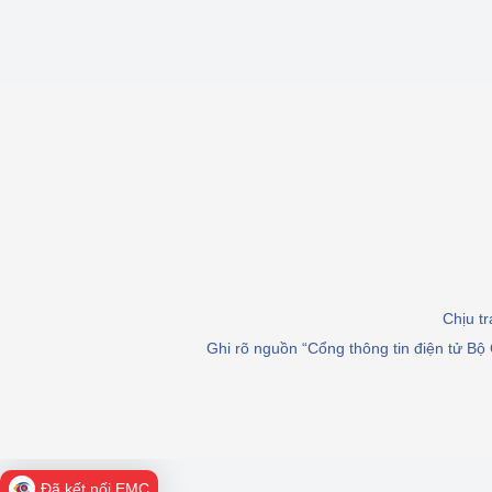
Chịu t
Ghi rõ nguồn “Cổng thông tin điện tử Bộ 
Đã kết nối EMC