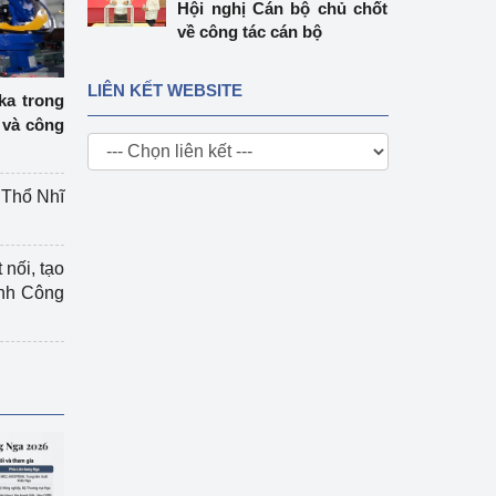
Hội nghị Cán bộ chủ chốt
về công tác cán bộ
LIÊN KẾT WEBSITE
ka trong
 và công
g Thổ Nhĩ
 nối, tạo
ành Công