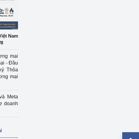
Việt Nam
/8
ương mại
ại - Đầu
ký Thỏa
ương mại
và Meta
rợ doanh
N