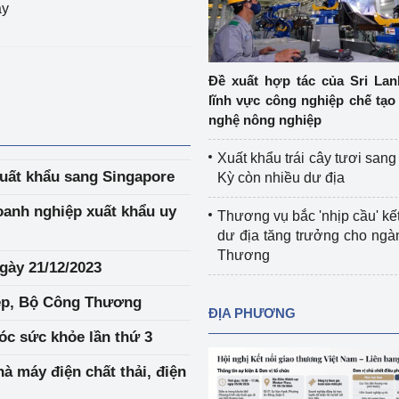
ây
Cơ sở sản xuất, sửa chữa chai chứa 
LPG
 và đổi mới sáng 
Tổ chức huấn luyện, bồi dưỡng 
Đề xuất hợp tác của Sri Lan
nghiệp vụ kiểm định kỹ thuật an toàn 
lĩnh vực công nghiệp chế tạo
lao động
nghệ nông nghiệp
Video bảo vệ môi trường
Xuất khẩu trái cây tươi san
uất khẩu sang Singapore
Kỳ còn nhiều dư địa
tưởng của Đảng
Album ảnh bảo vệ môi trường
anh nghiệp xuất khẩu uy
Thương vụ bắc 'nhịp cầu' kết
ời dân
Văn bản về môi trường
dư địa tăng trưởng cho ng
Thương
Đọc báo giúp bạn
Khu vực miền Bắc
dầu ngày 21/12/2023
ệp, Bộ Công Thương
ài
Khu vực miền Trung
Hiệp định EVFTA
ĐỊA PHƯƠNG
óc sức khỏe lần thứ 3
ớc
Khu vực miền Nam
Thị trường châu Á – châu Phi
à máy điện chất thải, điện
đưa nghị quyết 
Thị trường châu Âu – châu Mỹ
g vào cuộc sống