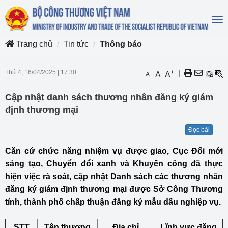
To
na
Trang chủ
Tin tức
Thông báo
Thứ 4, 16/04/2025
|
17:30
+
|
-
A
A
A
Cập nhật danh sách thương nhân đăng ký giám
định thương mại
Đọc bài
Căn cứ chức năng nhiệm vụ được giao, Cục Đổi mới
sáng tạo, Chuyển đổi xanh và Khuyến công đã thực
hiện việc rà soát, cập nhật Danh sách các thương nhân
đăng ký giám định thương mại được Sở Công Thương
tỉnh, thành phố chấp thuận đăng ký mẫu dấu nghiệp vụ.
STT
Tên thương
Địa chỉ
Lĩnh vực đăng