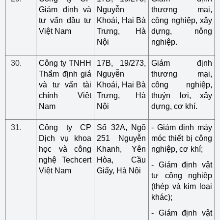
Giám định và
Nguyễn
thương mại,
tư vấn đầu tư
Khoái, Hai Bà
công nghiệp, xây
Việt Nam
Trưng, Hà
dựng, nông
Nội
nghiệp.
Công ty TNHH
17B, 19/273,
Giám định
Thẩm định giá
Nguyễn
thương mại,
và tư vấn tài
Khoái, Hai Bà
công nghiệp,
chính Việt
Trưng, Hà
thuỷn lợi, xây
Nam
Nội
dựng, cơ khí.
Công ty CP
Số 32A, Ngõ
- Giám định máy
Dịch vụ khoa
251 Nguyễn
móc thiết bị công
học và công
Khanh, Yên
nghiệp, cơ khí;
nghệ Techcert
Hòa, Cầu
- Giám định vật
Việt Nam
Giấy, Hà Nội
tư công nghiệp
(thép và kim loại
khác);
- Giám định vật