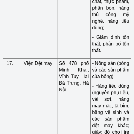
chất, thực phẩm,
phân bón, hàng
thủ công mỹ
nghệ, hàng tiêu
dùng;
- Giám định tổn
thất, phân bổ tổn
thất.
Viện Dệt may
Số 478 phố
- Nông sản (bông
Minh Khai,
và các sản phẩm
Vĩnh Tuy, Hai
của bông);
Bà Trưng, Hà
- Hàng tiêu dùng
Nội
(nguyên phụ liệu,
vải sợi, hàng
may mặc, tã bỉm,
băng vệ sinh và
các sản phẩm
dệt may khác;
giấy; đồ chơi trẻ