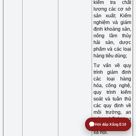
kiểm tra chất
lượng các cơ sở
sản xuất; Kiểm
nghiệm và giám
định khoáng sản,
nông lâm thủy
hải sản, dược
phẩm và các loại
hàng tiêu dùng;
Tư vấn về quy
trình giám định
các loại hàng
hóa, công nghệ,
quy trình kiểm
soát và tuân thủ
các quy định về
môi trường, an
toàn, chất lượng
Hỏi đáp Xăng E10
và trách nhiệm
xã hội.