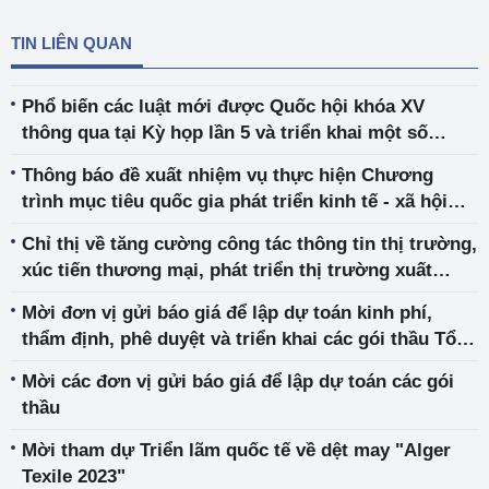
TIN LIÊN QUAN
Phổ biến các luật mới được Quốc hội khóa XV
thông qua tại Kỳ họp lần 5 và triển khai một số
nhiệm vụ về công tác phổ biến, giáo dục pháp luật
Thông báo đề xuất nhiệm vụ thực hiện Chương
trình mục tiêu quốc gia phát triển kinh tế - xã hội
vùng đồng bào dân tộc thiểu số và miền núi
Chỉ thị về tăng cường công tác thông tin thị trường,
xúc tiến thương mại, phát triển thị trường xuất
khẩu gạo và bình ổn thị trường trong nước trong
Mời đơn vị gửi báo giá để lập dự toán kinh phí,
giai đoạn hiện nay
thẩm định, phê duyệt và triển khai các gói thầu Tổ
chức Hội chợ Triển lãm hàng công nghiệp nông
Mời các đơn vị gửi báo giá để lập dự toán các gói
thôn năm 2023
thầu
Mời tham dự Triển lãm quốc tế về dệt may "Alger
Texile 2023"