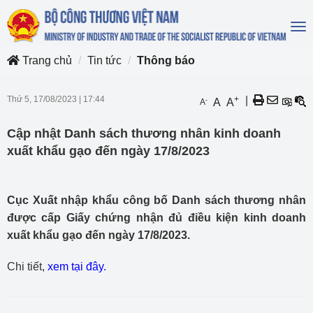
To
na
Trang chủ
Tin tức
Thông báo
Thứ 5, 17/08/2023
|
17:44
+
|
-
A
A
A
Cập nhật Danh sách thương nhân kinh doanh
xuất khẩu gạo đến ngày 17/8/2023
Cục Xuất nhập khẩu công bố Danh sách thương nhân
được cấp Giấy chứng nhận đủ điều kiện kinh doanh
xuất khẩu gạo đến ngày 17/8/2023.
Chi tiết,
xem tại đây
.