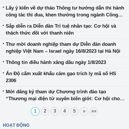
Lấy ý kiến về dự thảo Thông tư hướng dẫn thi hành
công tác thi đua, khen thưởng trong ngành Công
Thương
Sắp diễn ra Diễn đàn Trí tuệ nhân tạo: Cơ hội và
thách thức đối với thanh niên
Thư mời doanh nghiệp tham dự Diễn đàn doanh
nghiệp Việt Nam – Israel ngày 16/8/2023 tại Hà Nội
Thông tin điều hành xăng dầu ngày 1/8/2023
Ấn Độ cấm xuất khẩu cám gạo trích ly mã số HS
2306
Mời đăng ký tham dự Chương trình đào tạo
“Thương mại điện tử xuyên biên giới: Cơ hội cho
ngành gỗ, thủ công mỹ nghệ và dệt may Việt Nam”
1
2
3
4
5
»
»»
HOẠT ĐỘNG