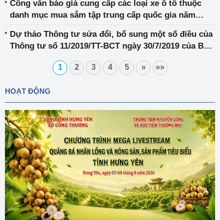
Công văn báo giá cung cấp các loại xe ô tô thuộc
danh mục mua sắm tập trung cấp quốc gia năm
2025
Dự thảo Thông tư sửa đổi, bổ sung một số điều của
Thông tư số 11/2019/TT-BCT ngày 30/7/2019 của Bộ
trưởng Bộ Công Thương hướng dẫn thực hiện hoạt
1
2
3
4
5
»
»»
động xúc tiến thương mại phát triển ngoại thương
HOẠT ĐỘNG