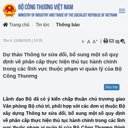
To
na
Trang chủ
Tin tức
Thông báo
Thứ 4, 11/06/2025
|
15:35
+
|
-
A
A
A
Dự thảo Thông tư sửa đổi, bổ sung một số quy
định về phân cấp thực hiện thủ tục hành chính
trong các lĩnh vực thuộc phạm vi quản lý của Bộ
Công Thương
Đọc bài
Lãnh đạo Bộ đã có ý kiến chấp thuận chủ trương giao
Văn phòng Bộ chủ trì, phối hợp với các đơn vị thuộc Bộ
xây dựng Thông tư sửa đổi, bổ sung một số quy định
về phân cấp thực hiện thủ tục hành chính trong các lĩnh
vực thuộc phạm vi quản lý của Bộ Công Thương (hình