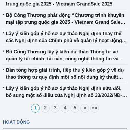
trung quốc gia 2025 - Vietnam GrandSale 2025
Bộ Công Thương phát động “Chương trình khuyến
mại tập trung quốc gia 2025 - Vietnam Grand Sale
2025”
Lấy ý kiến góp ý hồ sơ dự thảo Nghị định thay thế
các Nghị định của Chính phủ về quản lý hoạt động
kinh doanh theo phương thức đa cấp
Bộ Công Thương lấy ý kiến dự thảo Thông tư về
quản lý tài chính, tài sản, công nghệ thông tin và
đầu tư công
Bản tổng hợp giải trình, tiếp thu ý kiến góp ý về dự
thảo thông tư quy định một số nội dung kỹ thuật
trong hoạt động dầu khí
Lấy ý kiến góp ý hồ sơ dự thảo Nghị định sửa đổi,
bổ sung một số điều của Nghị định số 33/2022/NĐ-
CP của Chính phủ quy định chi tiết một số điều của
1
2
3
4
5
»
»»
Pháp lệnh Quản lý thị trường
HOẠT ĐỘNG