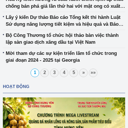
chống bán phá giá lần thứ hai với mật ong có xuất
xứ từ Việt Nam
Lấy ý kiến Dự thảo Báo cáo Tổng kết thi hành Luật
Sử dụng năng lượng tiết kiệm và hiệu quả và Báo
cáo Đánh giá tác động của Chính sách trong đề nghị
Bộ Công Thương tổ chức hội thảo bàn việc thành
sửa đổi Luật Sử dụng năng lượng tiết kiệm và hiệu
lập sàn giao dịch xăng dầu tại Việt Nam
quả
Mời tham dự các sự kiện triển lãm tổ chức trong
giai đoạn 2024 - 2025 tại Georgia
1
2
3
4
5
»
»»
HOẠT ĐỘNG