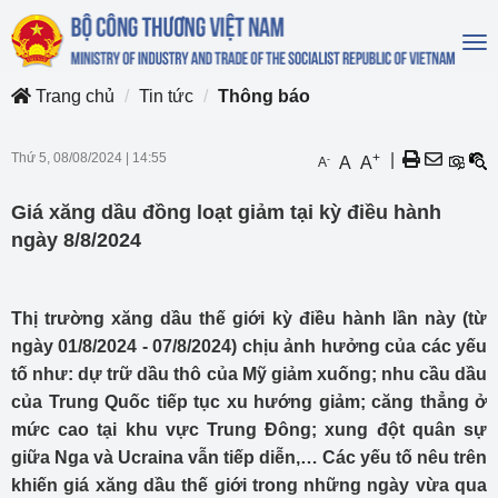
To
na
Trang chủ
Tin tức
Thông báo
Thứ 5, 08/08/2024
|
14:55
+
|
-
A
A
A
Giá xăng dầu đồng loạt giảm tại kỳ điều hành
ngày 8/8/2024
Thị trường xăng dầu thế giới kỳ điều hành lần này (từ
ngày 01/8/2024 - 07/8/2024) chịu ảnh hưởng của các yếu
tố như: dự trữ dầu thô của Mỹ giảm xuống; nhu cầu dầu
của Trung Quốc tiếp tục xu hướng giảm; căng thẳng ở
mức cao tại khu vực Trung Đông; xung đột quân sự
giữa Nga và Ucraina vẫn tiếp diễn,… Các yếu tố nêu trên
khiến giá xăng dầu thế giới trong những ngày vừa qua