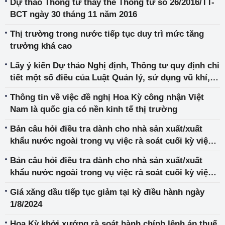
Dự thảo Thông tư thay thế Thông tư số 26/2016/TT-
BCT ngày 30 tháng 11 năm 2016
Thị trường trong nước tiếp tục duy trì mức tăng
trưởng khá cao
Lấy ý kiến Dự thảo Nghị định, Thông tư quy định chi
tiết một số điều của Luật Quản lý, sử dụng vũ khí,
vật liệu nổ và công cụ hỗ trợ
Thông tin về việc đề nghị Hoa Kỳ công nhận Việt
Nam là quốc gia có nền kinh tế thị trường
Bản câu hỏi điều tra dành cho nhà sản xuất/xuất
khẩu nước ngoài trong vụ việc rà soát cuối kỳ việc
áp dụng biện pháp chống bán phá giá đối với một
Bản câu hỏi điều tra dành cho nhà sản xuất/xuất
số sản phẩm bột ngọt xuất xứ từ Indonesia và Trung
khẩu nước ngoài trong vụ việc rà soát cuối kỳ việc
Hoa
áp dụng biện pháp chống bán phá giá đối với một
Giá xăng dầu tiếp tục giảm tại kỳ điều hành ngày
số sản phẩm bằng plastic được làm từ các polyme
1/8/2024
từ propylen có xuất xứ từ Malaysia, Thái Lan và
Trung Hoa
Hoa Kỳ khởi xướng rà soát hành chính lệnh áp thuế