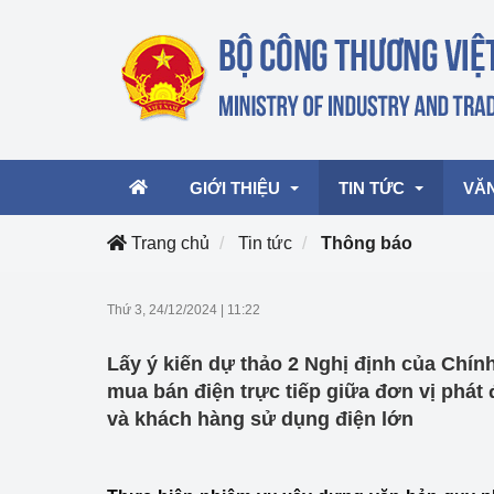
GIỚI THIỆU
TIN TỨC
VĂ
Trang chủ
Tin tức
Thông báo
Lãnh đạo Bộ
Hoạt động
Văn 
Thứ 3, 24/12/2024
|
11:22
Chức năng nhiệm vụ
Giải thưởng Công n
Văn 
Lấy ý kiến dự thảo 2 Nghị định của Chín
mại, Dịch vụ Việt N
Cơ cấu tổ chức
Văn 
mua bán điện trực tiếp giữa đơn vị phát 
Công Thương 57
và khách hàng sử dụng điện lớn
Hoạt động của Bộ t