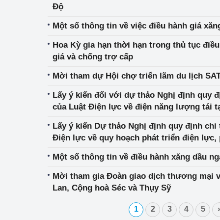
Độ
Phát triển công nghi
Một số thông tin về việc điều hành giá xăn
Phát triển năng lượ
Hoa Kỳ gia hạn thời hạn trong thủ tục điề
giá và chống trợ cấp
Mời tham dự Hội chợ triển lãm du lịch SA
Lấy ý kiến đối với dự thảo Nghị định quy đị
của Luật Điện lực về điện năng lượng tái 
Lấy ý kiến Dự thảo Nghị định quy định chi 
Điện lực về quy hoạch phát triển điện lực,
mạng lưới cấp điện và đầu tư xây dựng dự
Một số thông tin về điều hành xăng dầu ng
Mời tham gia Đoàn giao dịch thương mại 
Lan, Cộng hoà Séc và Thụy Sỹ
1
2
3
4
5