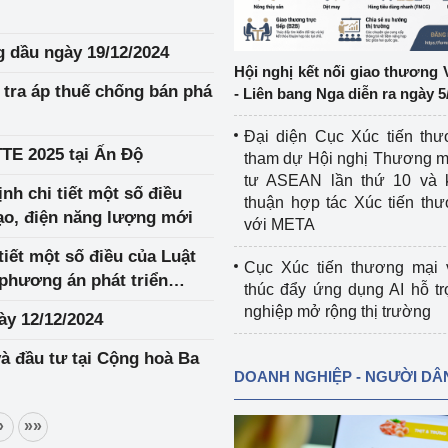
ệp
Công nghiệp nền tảng
g dầu ngày 19/12/2024
Hội nghị kết nối giao thương 
ng
Chính sách
u tra áp thuế chống bán phá
- Liên bang Nga diễn ra ngày 5
Sản xuất công nghiệp
Đại diện Cục Xúc tiến th
TTE 2025 tại Ấn Độ
tham dự Hội nghị Thương m
tư ASEAN lần thứ 10 và 
nh chi tiết một số điều
thuận hợp tác Xúc tiến th
tạo, điện năng lượng mới
với META
tiết một số điều của Luật
Cục Xúc tiến thương mại 
 phương án phát triển
thúc đẩy ứng dụng AI hỗ t
 án điện lực
nghiệp mở rộng thị trường
ày 12/12/2024
và đầu tư tại Cộng hoà Ba
DOANH NGHIỆP - NGƯỜI DÂ
»
»»