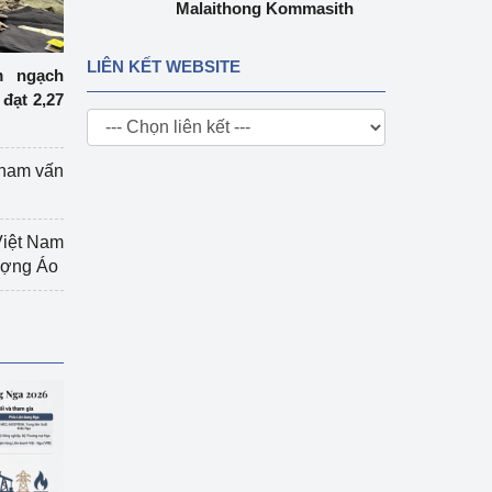
Malaithong Kommasith
LIÊN KẾT WEBSITE
m ngạch
đạt 2,27
tham vấn
Việt Nam
hượng Áo