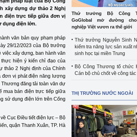
hạm pháp luật của Bộ Công
 luận
Họp báo
nh xây dựng dự thảo 2 Nghị
Thứ trưởng Bộ Công T
 điện trực tiếp giữa đơn vị
Thông cáo báo chí
GoGlobal mở đường cho
ử dụng điện lớn.
nghiệp Việt vươn ra thế giới
Điểm báo
 hành văn bản quy phạm pháp
Thứ trưởng Nguyễn Sinh N
Nông Lâm Thủy sản
gày 29/12/2023 của Bộ trưởng
kiểm tra năng lực sản xuất n
 việc xây dựng, ban hành văn
sinh học tại miền Trung
n lực
hực hiện ý kiến chỉ đạo của
Bộ Công Thương tổ chức H
Dự thảo 2 Nghị định của Chính
Cán bộ chủ chốt về công tác
a đơn vị phát điện năng lượng
Tổ chức kiểm định kỹ thuật an toàn lao 
g Thương đăng tải toàn văn dự
động thuộc thẩm quyền quản lý của 
ế mua bán điện trực tiếp giữa
THỊ TRƯỜNG NƯỚC NGOÀI
g Thương
Bộ Công Thương
ng sử dụng điện lớn trên Cổng
Công Thương
Tổ chức được cấp GCN đăng ký, hoạt 
động kiểm định thiết bị, dụng cụ điện 
về Cục Điều tiết điện lực – Bộ
làm việc ở môi trường không có nguy 
iến, quận Thanh Xuân, TP. Hà
hiểm khí, bụi nổ
tiết kiệm và 
Hiệu quả năng lượng