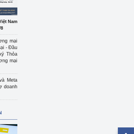
Việt Nam
/8
ương mại
ại - Đầu
ký Thỏa
ương mại
và Meta
rợ doanh
N