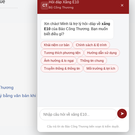
tuệ
Hỏi đáp Xăng E10
×
CT
Bộ Công Thương
Xin chào! Mình là trợ lý hỏi–đáp về
xăng
E10
của Báo Công Thương. Bạn muốn
biết điều gì?
Khái niệm cơ bản
Chính sách & lộ trình
Tương thích phương tiện
Hướng dẫn sử dụng
Ảnh hưởng & lo ngại
Thông tin chung
Truyền thông & thông tin
Môi trường & lợi ích
 Thương
 ý bằng văn bản khi khai thác, dẫn nguồn.
➤
Câu trả lời do Báo Công Thương biên soạn & kiểm duyệt.