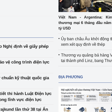
Cơ sở sản xuất, sửa chữa chai chứa 
LPG
 và đổi mới sáng 
Việt Nam - Argentina: Ki
Tổ chức huấn luyện, bồi dưỡng 
thương mại 6 tháng đầu năm 
nghiệp vụ kiểm định kỹ thuật an toàn 
tỷ USD
lao động
Ủy ban châu Âu khởi động 
Video bảo vệ môi trường
xem xét quy định về thép
o Nghị định về giấy phép
tưởng của Đảng
Album ảnh bảo vệ môi trường
Thương vụ quảng bá hàng 
tại thành phố Linz, bang T
ảo vệ công trình điện lực
ời dân
Văn bản về môi trường
Đọc báo giúp bạn
Khu vực miền Bắc
ĐỊA PHƯƠNG
 chuẩn kỹ thuật quốc gia
ài
Khu vực miền Trung
Hiệp định EVFTA
iết thi hành Luật Điện lực
ớc
Khu vực miền Nam
Thị trường châu Á – châu Phi
ong lĩnh vực điện lực
đưa nghị quyết 
Thị trường châu Âu – châu Mỹ
ajkund lần thứ 38 tại Ấn
g vào cuộc sống