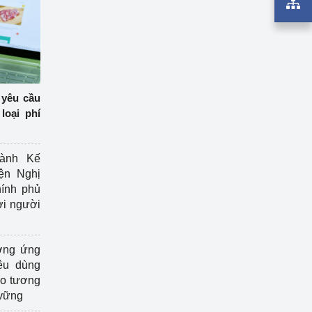
 yêu cầu
loại phí
ành Kế
ện Nghị
ính phủ
ợi người
ởng ứng
êu dùng
ạo tương
 vững