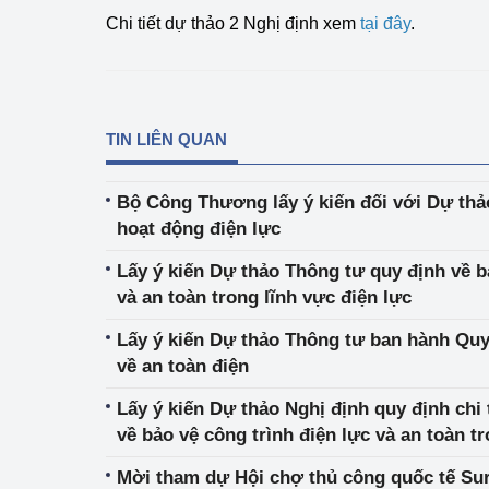
hiệu quả
Chi tiết dự thảo 2 Nghị định xem
tại đây
.
Khoa học, công nghệ
tạo
Thông báo
TIN LIÊN QUAN
Bảo vệ môi trường
Bộ Công Thương lấy ý kiến đối với Dự thả
hoạt động điện lực
Bảo vệ nền tảng tư 
Lấy ý kiến Dự thảo Thông tư quy định về b
Doanh nghiệp - Ngư
và an toàn trong lĩnh vực điện lực
Xúc tiến thương mại
Lấy ý kiến Dự thảo Thông tư ban hành Quy
về an toàn điện
Thị trường nước ngo
Lấy ý kiến Dự thảo Nghị định quy định chi t
Thị trường trong nư
về bảo vệ công trình điện lực và an toàn tr
Ngành Công Thương 
Mời tham dự Hội chợ thủ công quốc tế Sur
Đại hội XIV của Đản