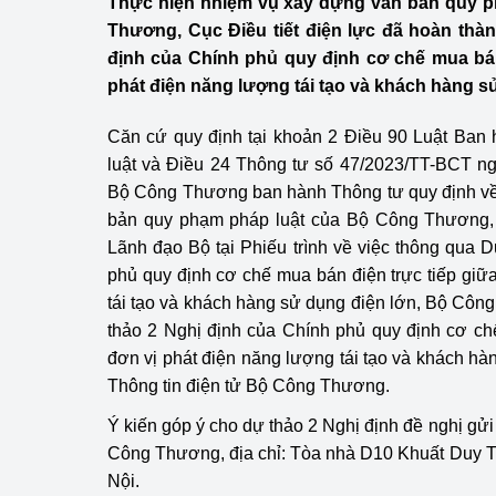
Thực hiện nhiệm vụ xây dựng văn bản quy p
Công Thương - Công
Thương, Cục Điều tiết điện lực đã hoàn thà
định của Chính phủ quy định cơ chế mua bán
Chuyển đổi số
phát điện năng lượng tái tạo và khách hàng s
Lịch sử phát triển
Căn cứ quy định tại khoản 2 Điều 90 Luật Ban
Bản tin Thị trường 
luật và Điều 24 Thông tư số 47/2023/TT-BCT n
Bộ Công Thương ban hành Thông tư quy định về
Phát triển nguồn nhâ
bản quy phạm pháp luật của Bộ Công Thương, t
Lãnh đạo Bộ tại Phiếu trình về việc thông qua 
Phát triển bền vững
phủ quy định cơ chế mua bán điện trực tiếp giữ
Tổ chức kiểm định
tái tạo và khách hàng sử dụng điện lớn, Bộ Côn
thảo 2 Nghị định của Chính phủ quy định cơ ch
Văn hóa ngành Côn
đơn vị phát điện năng lượng tái tạo và khách hà
Thông tin điện tử Bộ Công Thương.
Tái cơ cấu ngành 
Ý kiến góp ý cho dự thảo 2 Nghị định đề nghị gửi 
Quản lý thị trường
Công Thương, địa chỉ: Tòa nhà D10 Khuất Duy T
Nội.
Sử dụng năng lượng 