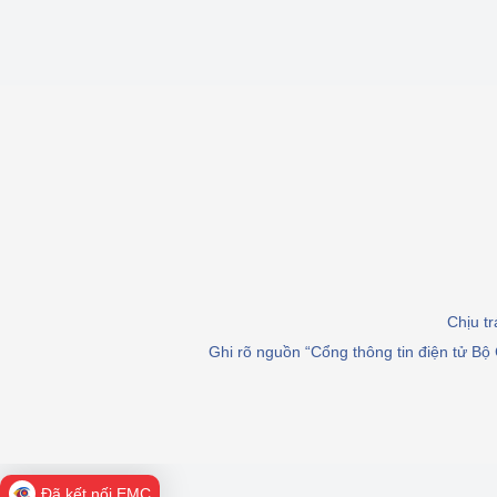
Chịu t
Ghi rõ nguồn “Cổng thông tin điện tử Bộ 
Đã kết nối EMC