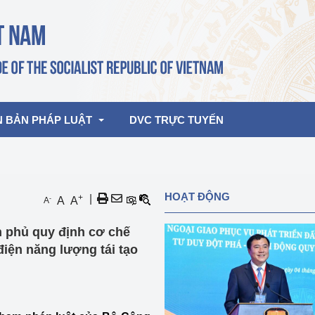
N BẢN PHÁP LUẬT
DVC TRỰC TUYẾN
bản pháp quy
Hoạt động của lãnh đạo Đảng, Nhà 
HOẠT ĐỘNG
+
|
-
A
A
A
nước
ghiệp, Thương 
bản điều hành
h phủ quy định cơ chế
am 2026
Hoạt động của Lãnh đạo Bộ
bản hợp nhất
điện năng lượng tái tạo
Hoạt động của các đơn vị
rưởng