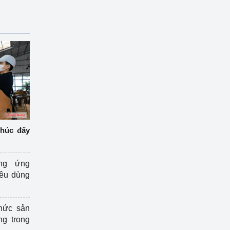
thúc đẩy
ng ứng
iêu dùng
hức sản
ng trong