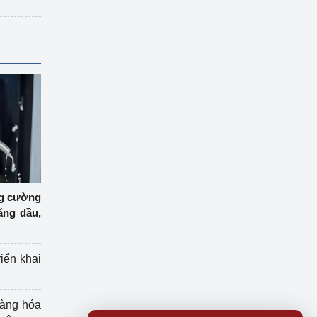
ng cường
ăng dầu,
riển khai
hàng hóa