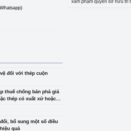
xâm phạm quyền sở hữu trí 
/Whatsapp)
vệ đối với thép cuộn
áp thuế chống bán phá giá
ặc thép có xuất xứ hoặc
 đổi, bổ sung một số điều
 hiệu quả