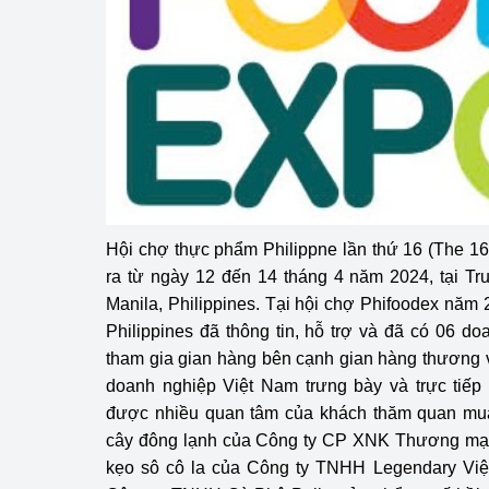
hiệu quả
Khoa học, công nghệ
tạo
Thông báo
Bảo vệ môi trường
Bảo vệ nền tảng tư 
Hội chợ thực phẩm Philippne lần thứ 16 (The 16
ra từ ngày 12 đến 14 tháng 4 năm 2024, tại Tr
Doanh nghiệp - Ngư
Manila, Philippines. Tại hội chợ Phifoodex năm
Xúc tiến thương mại
Philippines đã thông tin, hỗ trợ và đã có 06 do
tham gia gian hàng bên cạnh gian hàng thương
Thị trường nước ngo
doanh nghiệp Việt Nam trưng bày và trực tiếp g
được nhiều quan tâm của khách thăm quan mu
Thị trường trong nư
cây đông lạnh của Công ty CP XNK Thương mạ
Ngành Công Thương 
kẹo sô cô la của Công ty TNHH Legendary Vi
Đại hội XIV của Đản