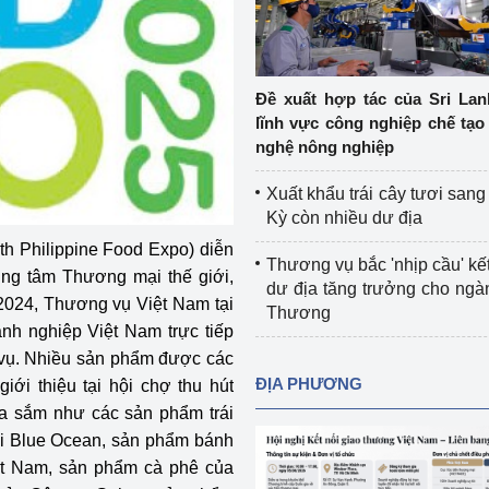
Cơ sở sản xuất, sửa chữa chai chứa 
LPG
 và đổi mới sáng 
Tổ chức huấn luyện, bồi dưỡng 
Đề xuất hợp tác của Sri Lan
nghiệp vụ kiểm định kỹ thuật an toàn 
lĩnh vực công nghiệp chế tạo
lao động
nghệ nông nghiệp
Video bảo vệ môi trường
Xuất khẩu trái cây tươi san
Kỳ còn nhiều dư địa
tưởng của Đảng
Album ảnh bảo vệ môi trường
th Philippine Food Expo) diễn
Thương vụ bắc 'nhịp cầu' kết
ung tâm Thương mại thế giới,
ời dân
Văn bản về môi trường
dư địa tăng trưởng cho ng
 2024, Thương vụ Việt Nam tại
Thương
Đọc báo giúp bạn
Khu vực miền Bắc
anh nghiệp Việt Nam trực tiếp
 vụ. Nhiều sản phẩm được các
ài
Khu vực miền Trung
Hiệp định EVFTA
ĐỊA PHƯƠNG
iới thiệu tại hội chợ thu hút
a sắm như các sản phẩm trái
ớc
Khu vực miền Nam
Thị trường châu Á – châu Phi
i Blue Ocean, sản phẩm bánh
đưa nghị quyết 
Thị trường châu Âu – châu Mỹ
ệt Nam, sản phẩm cà phê của
g vào cuộc sống