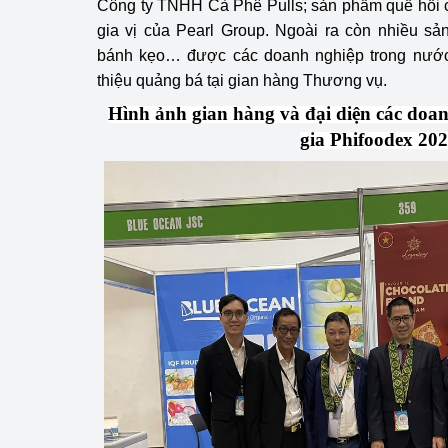
Công ty TNHH Cà Phê Pulls; sản phẩm quế hồi 
gia vị của Pearl Group. Ngoài ra còn nhiều sả
Phát triển công nghi
bánh kẹo… được các doanh nghiệp trong nước 
thiệu quảng bá tại gian hàng Thương vụ.
Phát triển năng lượ
Hình ảnh gian hàng và đại diện các doa
gia Phifoodex 20