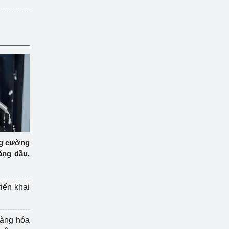
ng cường
ăng dầu,
riển khai
hàng hóa