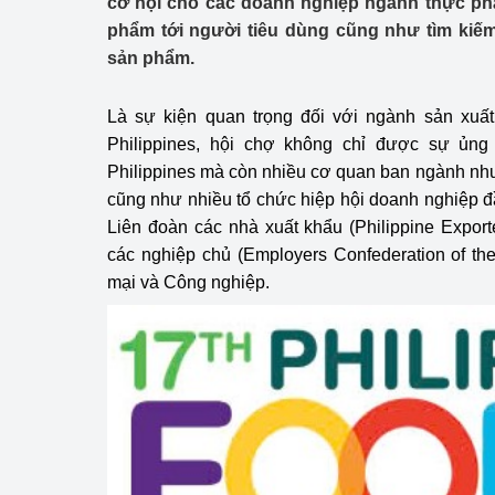
cơ hội cho các doanh nghiệp ngành thực phẩ
Công Thương - Công
phẩm tới người tiêu dùng cũng như tìm kiếm 
sản phẩm.
Chuyển đổi số
Lịch sử phát triển
Là sự kiện quan trọng đối với ngành sản xuấ
Philippines, hội chợ không chỉ được sự ủng
Bản tin Thị trường 
Philippines mà còn nhiều cơ quan ban ngành nh
cũng như nhiều tổ chức hiệp hội doanh nghiệp 
Phát triển nguồn nhâ
Liên đoàn các nhà xuất khẩu (Philippine Export
Phát triển bền vững
các nghiệp chủ (Employers Confederation of th
mại và Công nghiệp.
Tổ chức kiểm định
Văn hóa ngành Côn
Tái cơ cấu ngành 
Quản lý thị trường
Sử dụng năng lượng 