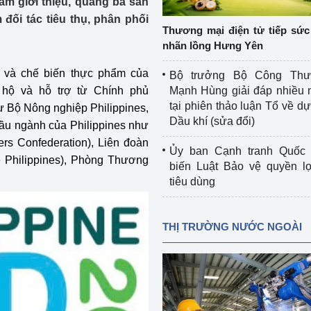
m giới thiệu, quảng bá sản
 luận
Họp báo
đối tác tiêu thụ, phân phối
Thương mại điện tử tiếp sức 
Thông cáo báo chí
nhãn lồng Hưng Yên
Điểm báo
t và chế biến thực phẩm của
Bộ trưởng Bộ Công Th
 hộ và hỗ trợ từ Chính phủ
Mạnh Hùng giải đáp nhiều 
Nông Lâm Thủy sản
tại phiên thảo luận Tổ về dự 
ư Bộ Nông nghiệp Philippines,
Dầu khí (sửa đổi)
đầu ngành của Philippines như
n lực
ers Confederation), Liên đoàn
Ủy ban Cạnh tranh Quốc 
e Philippines), Phòng Thương
biến Luật Bảo vệ quyền l
tiêu dùng
Tổ chức kiểm định kỹ thuật an toàn lao 
động thuộc thẩm quyền quản lý của 
g Thương
Bộ Công Thương
THỊ TRƯỜNG NƯỚC NGOÀI
Công Thương
Tổ chức được cấp GCN đăng ký, hoạt 
động kiểm định thiết bị, dụng cụ điện 
làm việc ở môi trường không có nguy 
hiểm khí, bụi nổ
tiết kiệm và 
Hiệu quả năng lượng