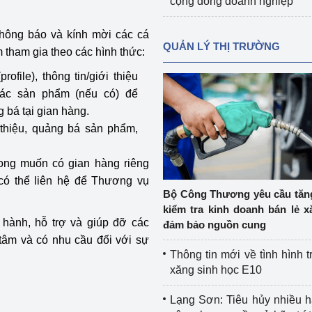
cộng đồng doanh nghiệp
 thông báo và kính mời các cá
QUẢN LÝ THỊ TRƯỜNG
 tham gia theo các hình thức:
ofile), thông tin/giới thiệu
các sản phẩm (nếu có) để
g bá tại gian hàng.
 thiệu, quảng bá sản phẩm,
ong muốn có gian hàng riêng
 có thể liên hệ để Thương vụ
Bộ Công Thương yêu cầu tă
kiểm tra kinh doanh bán lẻ x
 hành, hỗ trợ và giúp đỡ các
đảm bảo nguồn cung
tâm và có nhu cầu đối với sự
Thông tin mới về tình hình t
xăng sinh học E10
Lạng Sơn: Tiêu hủy nhiều 