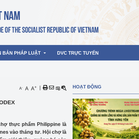
N BẢN PHÁP LUẬT
DVC TRỰC TUYẾN
bản pháp quy
Hoạt động của lãnh đạo Đảng, Nhà 
HOẠT ĐỘNG
+
|
-
A
A
A
nước
ghiệp, Thương 
bản điều hành
OODEX
am 2026
Hoạt động của Lãnh đạo Bộ
bản hợp nhất
Hoạt động của các đơn vị
chợ thực phẩm Philippine là
rưởng
nes vào tháng tư. Hội chợ là