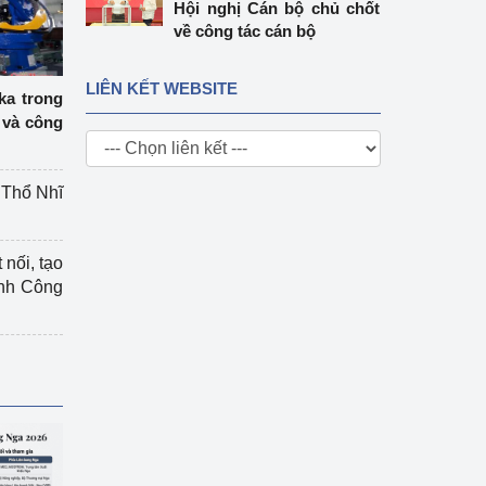
Hội nghị Cán bộ chủ chốt
về công tác cán bộ
LIÊN KẾT WEBSITE
ka trong
 và công
g Thổ Nhĩ
 nối, tạo
ành Công