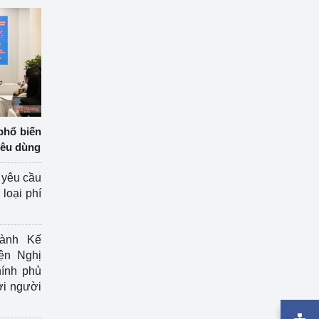
phổ biến
iêu dùng
 yêu cầu
loại phí
ành Kế
ện Nghị
ính phủ
ợi người