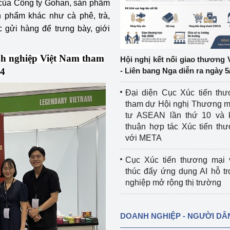
của Công ty Gohan, sản phẩm
n phẩm khác như cà phê, trà,
ệp
Công nghiệp nền tảng
gửi hàng để trưng bày, giới
ng
Chính sách
nh nghiệp Việt Nam tham
Hội nghị kết nối giao thương 
Sản xuất công nghiệp
24
- Liên bang Nga diễn ra ngày 5
Đại diện Cục Xúc tiến th
tham dự Hội nghị Thương m
tư ASEAN lần thứ 10 và 
thuận hợp tác Xúc tiến th
với META
Cục Xúc tiến thương mại 
thúc đẩy ứng dụng AI hỗ t
nghiệp mở rộng thị trường
DOANH NGHIỆP - NGƯỜI DÂ