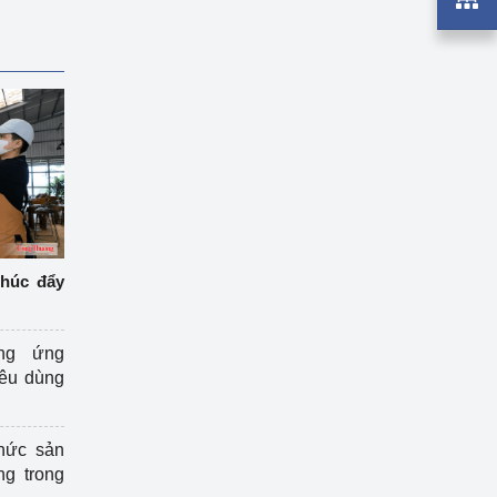
thúc đẩy
ng ứng
iêu dùng
hức sản
ng trong