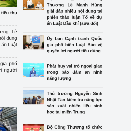
Thương Lê Mạnh Hùng
giải đáp nhiều nội dung tại
tiêu thụ
phiên thảo luận Tổ về dự
án Luật Dầu khí (sửa đổi)
ương Lê
nội dung
Ủy ban Cạnh tranh Quốc
án Luật
gia phổ biến Luật Bảo vệ
quyền lợi người tiêu dùng
gia phổ
Phát huy vai trò ngoại giao
ợi người
trong bảo đảm an ninh
năng lượng
Thứ trưởng Nguyễn Sinh
Nhật Tân kiểm tra năng lực
sản xuất nhiên liệu sinh
học tại miền Trung
Bộ Công Thương tổ chức