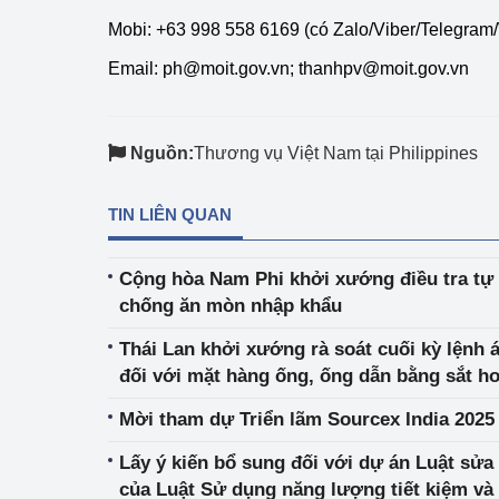
Mobi: +63 998 558 6169 (có Zalo/Viber/Telegram
Email:
ph@moit.gov.vn
;
thanhpv@moit.gov.vn
Nguồn:
Thương vụ Việt Nam tại Philippines
TIN LIÊN QUAN
Cộng hòa Nam Phi khởi xướng điều tra tự 
chống ăn mòn nhập khẩu
Thái Lan khởi xướng rà soát cuối kỳ lệnh 
đối với mặt hàng ống, ống dẫn bằng sắt ho
nhập khẩu từ Việt Nam
Mời tham dự Triển lãm Sourcex India 2025
Lấy ý kiến bổ sung đối với dự án Luật sửa
của Luật Sử dụng năng lượng tiết kiệm và