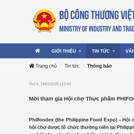
GIỚI THIỆU
TIN TỨC
VĂ
Trang chủ
Tin tức
Thông báo
Lãnh đạo Bộ
Hoạt động
Văn 
Thứ 4, 19/02/2025
|
10:44
Chức năng nhiệm vụ
Giải thưởng Công n
Văn 
Mời tham gia Hội chợ Thực phẩm PHIF
mại, Dịch vụ Việt N
Cơ cấu tổ chức
Văn 
Công Thương 57
Philfoodex (the Philippine Food Expo) - Hội 
Hoạt động của Bộ t
hội chợ được tổ chức thường niên tại Philippi