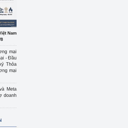
Việt Nam
/8
ương mại
ại - Đầu
ký Thỏa
ương mại
và Meta
rợ doanh
N