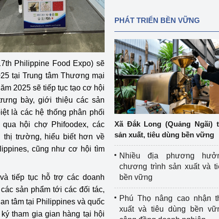
PHÁT TRIỂN BỀN VỮNG
17th Philippine Food Expo) sẽ
025 tại Trung tâm Thương mại
năm 2025 sẽ tiếp tục tạo cơ hội
rưng bày, giới thiệu các sản
iệt là các hệ thống phân phối
Xã Đắk Long (Quảng Ngãi) 
 qua hội chợ Phifoodex, các
sản xuất, tiêu dùng bền vững
thị trường, hiểu biết hơn về
ippines, cũng như cơ hội tìm
Nhiều địa phương hưở
chương trình sản xuất và t
à tiếp tục hỗ trợ các doanh
bền vững
 các sản phẩm tới các đối tác,
Phú Thọ nâng cao nhận t
an tâm tại Philippines và quốc
xuất và tiêu dùng bền vữ
ký tham gia gian hàng tại hội