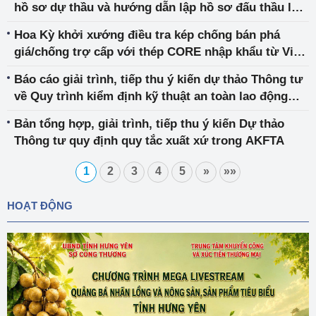
hồ sơ dự thầu và hướng dẫn lập hồ sơ đấu thầu lựa
chọn nhà đầu tư thực hiện dự án điện lực
Hoa Kỳ khởi xướng điều tra kép chống bán phá
giá/chống trợ cấp với thép CORE nhập khẩu từ Việt
Nam
Báo cáo giải trình, tiếp thu ý kiến dự thảo Thông tư
về Quy trình kiểm định kỹ thuật an toàn lao động
chai LPG composite
Bản tổng hợp, giải trình, tiếp thu ý kiến Dự thảo
Thông tư quy định quy tắc xuất xứ trong AKFTA
1
2
3
4
5
»
»»
HOẠT ĐỘNG