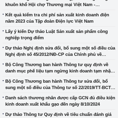
khuôn khổ Hội chợ Thương mại Việt Nam -
Myanmar năm 2024
Kết quả kiểm tra chi phí sản xuất kinh doanh điện
năm 2023 của Tập đoàn Điện lực Việt Nam
Lấy ý kiến Dự thảo Luật Sản xuất sản phẩm công
nghiệp trọng điểm
Dự thảo Nghị định sửa đổi, bổ sung một số điều của
Nghị định số 45/2012/NĐ-CP của Chính phủ về
khuyến công
Bộ Công Thương ban hành Thông tư quy định về
danh mục phế liệu tạm ngừng kinh doanh tạm nhập,
tái xuất, chuyển khẩu
Bộ Công Thương ban hành Thông tư sửa đổi, bổ
sung một số điều của Thông tư số 22/2019/TT-BCT
quy định về việc tạm ngừng kinh doanh chuyển
Danh sách thương nhân được cấp GCN đủ điều kiện
khẩu, kinh doanh tạm nhập gỗ dán vào Việt Nam để
kinh doanh xuất khẩu gạo đến ngày 8/10/2024
tái xuất sang Hoa Kỳ
Dự thảo Thông tư Quy định về tiêu chuẩn đánh giá