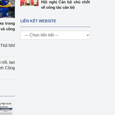
Hội nghị Cán bộ chủ chốt
về công tác cán bộ
LIÊN KẾT WEBSITE
ka trong
 và công
g Thổ Nhĩ
 nối, tạo
ành Công