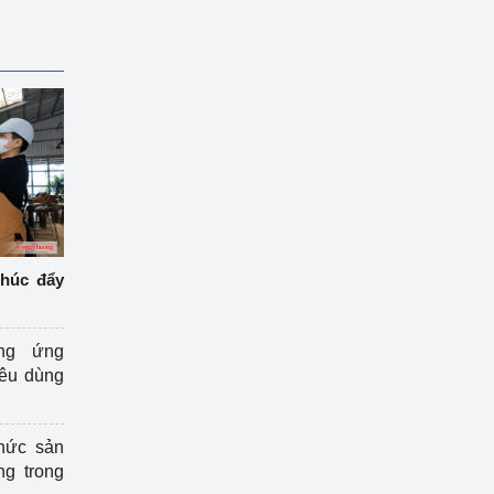
thúc đẩy
ng ứng
iêu dùng
hức sản
ng trong