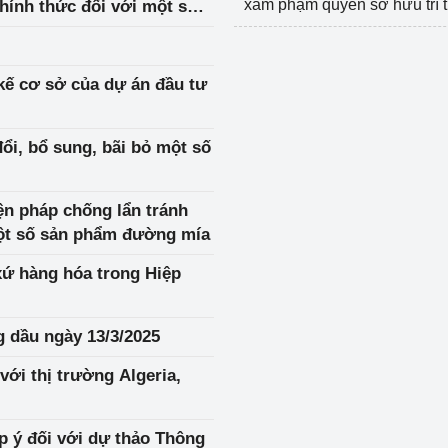
xâm phạm quyền sở hữu trí 
hính thức đối với một số
an
kế cơ sở của dự án đầu tư
i, bổ sung, bãi bỏ một số
iện pháp chống lẩn tránh
một số sản phẩm đường mía
xứ hàng hóa trong Hiệp
g dầu ngày 13/3/2025
ới thị trường Algeria,
óp ý đối với dự thảo Thông