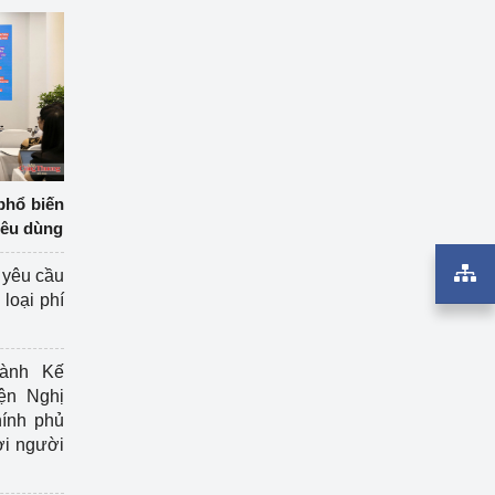
phổ biến
iêu dùng
 yêu cầu
loại phí
ành Kế
ện Nghị
ính phủ
ợi người