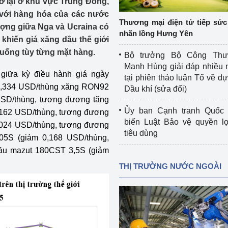
ở lại ở khu vực Trung Đông,
 luận
Họp báo
 với hàng hóa của các nước
Thương mại điện tử tiếp sức 
ượng giữa Nga và Ucraina có
Thông cáo báo chí
nhãn lồng Hưng Yên
khiến giá xăng dầu thế giới
Điểm báo
uống tùy từng mặt hàng.
Bộ trưởng Bộ Công Th
Mạnh Hùng giải đáp nhiều 
Nông Lâm Thủy sản
 giữa kỳ điều hành giá ngày
tại phiên thảo luận Tổ về dự 
 79,334 USD/thùng xăng RON92
Dầu khí (sửa đổi)
n lực
SD/thùng, tương đương tăng
Ủy ban Cạnh tranh Quốc 
,162 USD/thùng, tương đương
biến Luật Bảo vệ quyền l
0,024 USD/thùng, tương đương
tiêu dùng
,05S (giảm 0,168 USD/thùng,
Tổ chức kiểm định kỹ thuật an toàn lao 
động thuộc thẩm quyền quản lý của 
ầu mazut 180CST 3,5S (giảm
g Thương
Bộ Công Thương
THỊ TRƯỜNG NƯỚC NGOÀI
Công Thương
Tổ chức được cấp GCN đăng ký, hoạt 
động kiểm định thiết bị, dụng cụ điện 
làm việc ở môi trường không có nguy 
hiểm khí, bụi nổ
tiết kiệm và 
Hiệu quả năng lượng