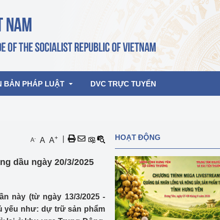
N BẢN PHÁP LUẬT
DVC TRỰC TUYẾN
bản pháp quy
Hoạt động của lãnh đạo Đảng, Nhà 
HOẠT ĐỘNG
+
|
-
A
A
A
nước
ghiệp, Thương 
bản điều hành
ăng dầu ngày 20/3/2025
am 2026
Hoạt động của Lãnh đạo Bộ
bản hợp nhất
Hoạt động của các đơn vị
ần này (từ ngày 13/3/2025 -
rưởng
hủ yếu như: dự trữ sản phẩm