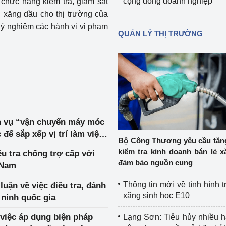
cộng đồng doanh nghiệp
hức năng kiểm tra, giám sát
 xăng dầu cho thị trường của
lý nghiêm các hành vi vi phạm
QUẢN LÝ THỊ TRƯỜNG
ch vụ “vận chuyển máy móc
c để sắp xếp vị trí làm việc
Bộ Công Thương yêu cầu tă
kiểm tra kinh doanh bán lẻ x
ều tra chống trợ cấp với
đảm bảo nguồn cung
 Nam
Thông tin mới về tình hình t
luận về việc điều tra, đánh
xăng sinh học E10
 ninh quốc gia
 việc áp dụng biện pháp
Lạng Sơn: Tiêu hủy nhiều 