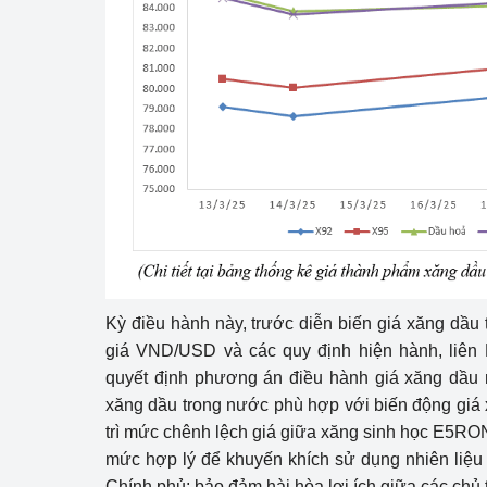
hiệu quả
Khoa học, công nghệ
tạo
Thông báo
Bảo vệ môi trường
Bảo vệ nền tảng tư 
Doanh nghiệp - Ngư
Xúc tiến thương mại
Kỳ điều hành này, trước diễn biến giá xăng dầu t
giá VND/USD và các quy định hiện hành, liên
Thị trường nước ngo
quyết định phương án điều hành giá xăng dầu
xăng dầu trong nước phù hợp với biến động giá x
Thị trường trong nư
trì mức chênh lệch giá giữa xăng sinh học E5
mức hợp lý để khuyến khích sử dụng nhiên liệu
Ngành Công Thương 
Chính phủ; bảo đảm hài hòa lợi ích giữa các chủ t
Đại hội XIV của Đản