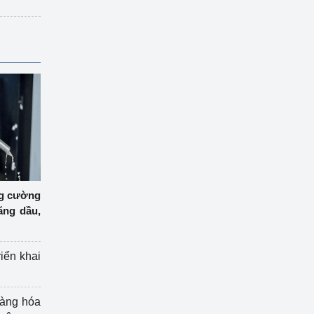
ng cường
ăng dầu,
riển khai
hàng hóa