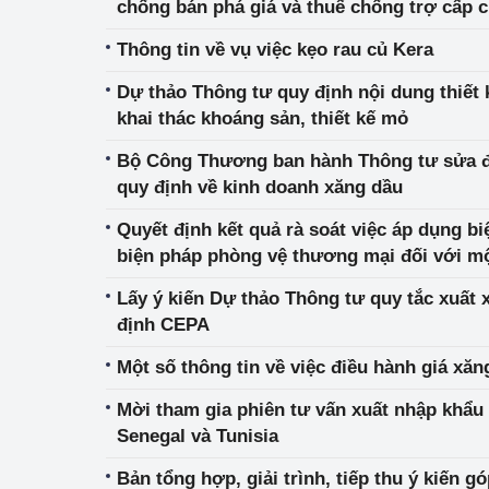
chống bán phá giá và thuế chống trợ cấp c
sản phẩm đường mía có xuất xứ từ Thái L
Thông tin về vụ việc kẹo rau củ Kera
Dự thảo Thông tư quy định nội dung thiết 
khai thác khoáng sản, thiết kế mỏ
Bộ Công Thương ban hành Thông tư sửa đổ
quy định về kinh doanh xăng dầu
Quyết định kết quả rà soát việc áp dụng b
biện pháp phòng vệ thương mại đối với 
Lấy ý kiến Dự thảo Thông tư quy tắc xuất 
định CEPA
Một số thông tin về việc điều hành giá xăn
Mời tham gia phiên tư vấn xuất nhập khẩu v
Senegal và Tunisia
Bản tổng hợp, giải trình, tiếp thu ý kiến g