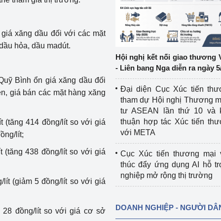
ệp
Công nghiệp nền tảng
 giá xăng dầu đối với các mặt
ng
Chính sách
ầu hỏa, dầu madút.
Hội nghị kết nối giao thương 
Sản xuất công nghiệp
- Liên bang Nga diễn ra ngày 5
 Quỹ Bình ổn giá xăng dầu đối
Đại diện Cục Xúc tiến th
ên, giá bán các mặt hàng xăng
tham dự Hội nghị Thương m
tư ASEAN lần thứ 10 và 
thuận hợp tác Xúc tiến th
(tăng 414 đồng/lít so với giá
với META
ng/lít;
 (tăng 438 đồng/lít so với giá
Cục Xúc tiến thương mại 
thúc đẩy ứng dụng AI hỗ t
nghiệp mở rộng thị trường
ít (giảm 5 đồng/lít so với giá
DOANH NGHIỆP - NGƯỜI DÂ
 28 đồng/lít so với giá cơ sở