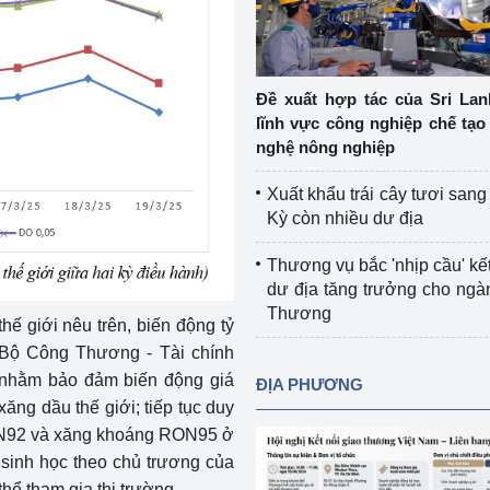
Cơ sở sản xuất, sửa chữa chai chứa 
LPG
 và đổi mới sáng 
Tổ chức huấn luyện, bồi dưỡng 
Đề xuất hợp tác của Sri Lan
nghiệp vụ kiểm định kỹ thuật an toàn 
lĩnh vực công nghiệp chế tạo
lao động
nghệ nông nghiệp
Video bảo vệ môi trường
Xuất khẩu trái cây tươi san
Kỳ còn nhiều dư địa
tưởng của Đảng
Album ảnh bảo vệ môi trường
Thương vụ bắc 'nhịp cầu' kết
ời dân
Văn bản về môi trường
dư địa tăng trưởng cho ng
Thương
Đọc báo giúp bạn
Khu vực miền Bắc
hế giới nêu trên, biến động tỷ
 Bộ Công Thương - Tài chính
ài
Khu vực miền Trung
Hiệp định EVFTA
 nhằm bảo đảm biến động giá
ĐỊA PHƯƠNG
ăng dầu thế giới; tiếp tục duy
ớc
Khu vực miền Nam
Thị trường châu Á – châu Phi
RON92 và xăng khoáng RON95 ở
 sinh học theo chủ trương của
đưa nghị quyết 
Thị trường châu Âu – châu Mỹ
hể tham gia thị trường.
g vào cuộc sống