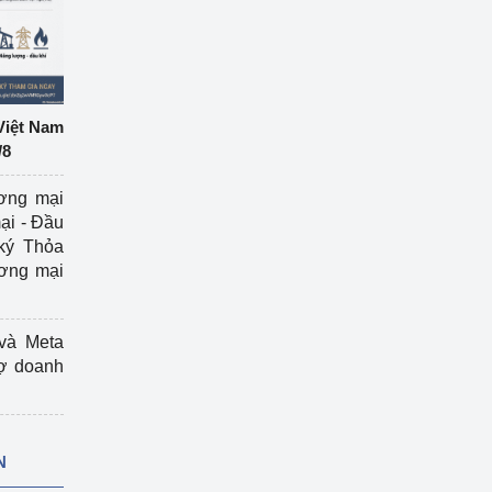
Việt Nam
/8
ương mại
ại - Đầu
ký Thỏa
ương mại
và Meta
rợ doanh
N