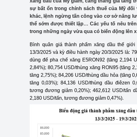
xăng dầu của Mỹ giảm, căng thẳng gia tăng tr
Công Thương - Công
sự bất ổn trong chính sách thuế của Mỹ đối
khác, lệnh ngừng tấn công vào cơ sở năng l
Chuyển đổi số
thể sớm được thiết lập… Các yếu tố nêu trên 
Lịch sử phát triển
trong những ngày vừa qua có biến động lên x
Bản tin Thị trường 
Bình quân giá thành phẩm xăng dầu thế giới
13/3/2025 và kỳ điều hành ngày 20/3/2025 là:
Phát triển nguồn nhâ
dùng để pha chế xăng E5RON92 (tăng 2,194 U
2,84%); 80,754 USD/thùng xăng RON95 (tăng 2
Phát triển bền vững
tăng 2,75%); 84,206 USD/thùng dầu hỏa (tăng 
tăng 0,03%); 84,136 USD/thùng dầu điêzen 0
Tổ chức kiểm định
tương đương giảm 0,20%); 462,612 USD/tấn d
Văn hóa ngành Côn
2,180 USD/tấn, tương đương giảm 0,47%).
Tái cơ cấu ngành 
Quản lý thị trường
Sử dụng năng lượng 