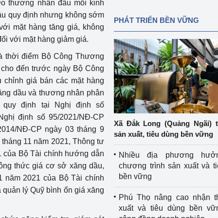
: Do thương nhân đầu mối kinh
ầu quy định nhưng không sớm
PHÁT TRIỂN BỀN VỮNG
với mặt hàng tăng giá, không
ối với mặt hàng giảm giá.
là thời điểm Bộ Công Thương
y cho đến trước ngày Bộ Công
u chỉnh giá bán các mặt hàng
ăng dầu và thương nhân phân
quy định tại Nghị định số
Nghị định số 95/2021/NĐ-CP
Xã Đắk Long (Quảng Ngãi) 
/2014/NĐ-CP ngày 03 tháng 9
sản xuất, tiêu dùng bền vững
 tháng 11 năm 2021, Thông tư
 của Bộ Tài chính hướng dẫn
Nhiều địa phương hưở
ông thức giá cơ sở xăng dầu,
chương trình sản xuất và t
bền vững
1 năm 2021 của Bộ Tài chính
 quản lý Quỹ bình ổn giá xăng
Phú Thọ nâng cao nhận t
xuất và tiêu dùng bền vữ