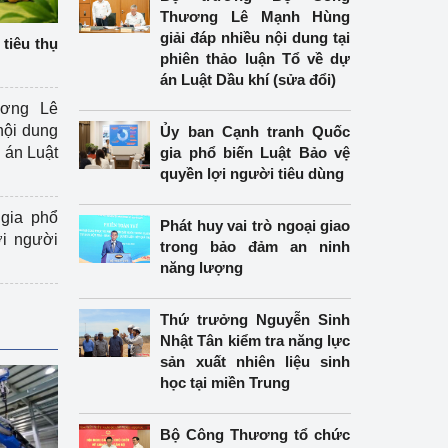
Thương Lê Mạnh Hùng
giải đáp nhiều nội dung tại
tiêu thụ
phiên thảo luận Tổ về dự
án Luật Dầu khí (sửa đổi)
ương Lê
nội dung
Ủy ban Cạnh tranh Quốc
án Luật
gia phổ biến Luật Bảo vệ
quyền lợi người tiêu dùng
gia phổ
Phát huy vai trò ngoại giao
ợi người
trong bảo đảm an ninh
năng lượng
Thứ trưởng Nguyễn Sinh
Nhật Tân kiểm tra năng lực
sản xuất nhiên liệu sinh
học tại miền Trung
Bộ Công Thương tổ chức