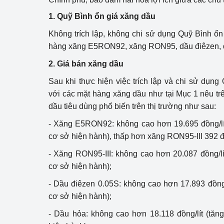
1. Quỹ Bình ổn giá xăng dầu
Phát triển công nghi
Không trích lập, không chi sử dụng Quỹ Bình ổn
Phát triển năng lượ
hàng xăng E5RON92, xăng RON95, dầu điêzen, d
2. Giá bán xăng dầu
Sau khi thực hiện việc trích lập và chi sử dụng
với các mặt hàng xăng dầu như tại Mục 1 nêu tr
dầu tiêu dùng phổ biến trên thị trường như sau:
- Xăng E5RON92: không cao hơn 19.695 đồng/lít 
cơ sở hiện hành), thấp hơn xăng RON95-III 392 đồ
- Xăng RON95-III: không cao hơn 20.087 đồng/lít
cơ sở hiện hành);
- Dầu điêzen 0.05S: không cao hơn 17.893 đồng/l
cơ sở hiện hành);
- Dầu hỏa: không cao hơn 18.118 đồng/lít (tăng