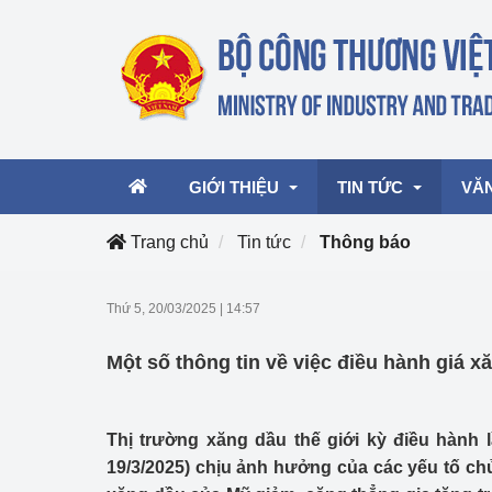
GIỚI THIỆU
TIN TỨC
VĂ
Trang chủ
Tin tức
Thông báo
Lãnh đạo Bộ
Hoạt động
Văn 
Thứ 5, 20/03/2025
|
14:57
Chức năng nhiệm vụ
Giải thưởng Công n
Văn 
Một số thông tin về việc điều hành giá x
mại, Dịch vụ Việt N
Cơ cấu tổ chức
Văn 
Công Thương 57
Thị trường xăng dầu thế giới kỳ điều hành l
Hoạt động của Bộ t
19/3/2025) chịu ảnh hưởng của các yếu tố c