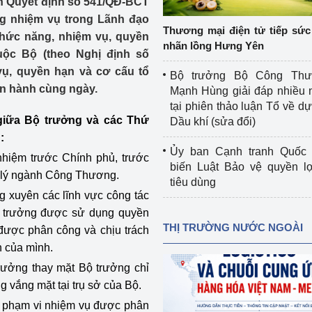
 Quyết định số 541/QĐ-BCT
 luận
Họp báo
g nhiệm vụ trong Lãnh đạo
Thương mại điện tử tiếp sức 
chức năng, nhiệm vụ, quyền
Thông cáo báo chí
nhãn lồng Hưng Yên
uộc Bộ (theo Nghị định số
Điểm báo
ụ, quyền hạn và cơ cấu tổ
Bộ trưởng Bộ Công Th
n hành cùng ngày.
Mạnh Hùng giải đáp nhiều 
Nông Lâm Thủy sản
tại phiên thảo luận Tổ về dự 
giữa Bộ trưởng và các Thứ
Dầu khí (sửa đổi)
n lực
u:
Ủy ban Cạnh tranh Quốc 
 nhiệm trước Chính phủ, trước
biến Luật Bảo vệ quyền l
n lý ngành Công Thương.
tiêu dùng
Tổ chức kiểm định kỹ thuật an toàn lao 
g xuyên các lĩnh vực công tác
động thuộc thẩm quyền quản lý của 
ứ trưởng được sử dụng quyền
g Thương
Bộ Công Thương
THỊ TRƯỜNG NƯỚC NGOÀI
 được phân công và chịu trách
h của mình.
Công Thương
Tổ chức được cấp GCN đăng ký, hoạt 
động kiểm định thiết bị, dụng cụ điện 
ưởng thay mặt Bộ trưởng chỉ
làm việc ở môi trường không có nguy 
g vắng mặt tại trụ sở của Bộ.
hiểm khí, bụi nổ
g phạm vi nhiệm vụ được phân
tiết kiệm và 
Hiệu quả năng lượng