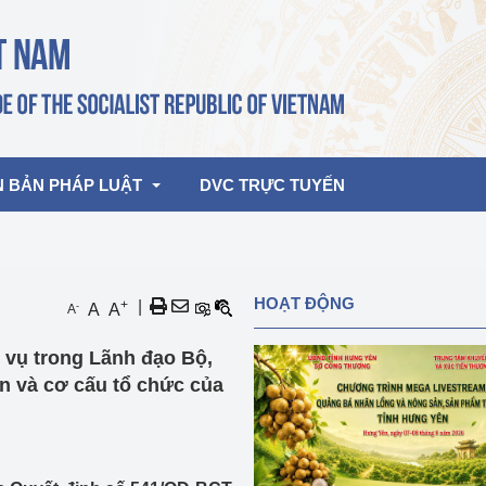
N BẢN PHÁP LUẬT
DVC TRỰC TUYẾN
bản pháp quy
Hoạt động của lãnh đạo Đảng, Nhà 
HOẠT ĐỘNG
+
|
-
A
A
A
nước
ghiệp, Thương 
bản điều hành
 vụ trong Lãnh đạo Bộ,
am 2026
Hoạt động của Lãnh đạo Bộ
bản hợp nhất
n và cơ cấu tổ chức của
Hoạt động của các đơn vị
rưởng