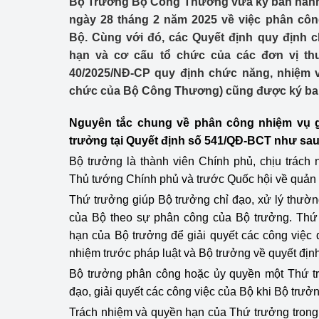
Bộ Trưởng Bộ Công Thương vừa ký ban hành
Công Thương - Công
ngày 28 tháng 2 năm 2025 về việc phân côn
Bộ. Cùng với đó, các Quyết định quy định 
Chuyển đổi số
hạn và cơ cấu tổ chức của các đơn vị th
Lịch sử phát triển
40/2025/NĐ-CP quy định chức năng, nhiệm v
chức của Bộ Công Thương) cũng được ký ba
Bản tin Thị trường 
Nguyên tắc chung về phân công nhiệm vụ 
Phát triển nguồn nhâ
trưởng tại
Quyết định số 541/QĐ-BCT như sa
Bộ trưởng là thành viên Chính phủ, chịu trách
Phát triển bền vững
Thủ tướng Chính phủ và trước Quốc hội về quả
Tổ chức kiểm định
Thứ trưởng giúp Bộ trưởng chỉ đạo, xử lý thườn
của Bộ theo sự phân công của Bộ trưởng. Th
Văn hóa ngành Côn
hạn của Bộ trưởng để giải quyết các công việc
nhiệm trước pháp luật và Bộ trưởng về quyết địn
Tái cơ cấu ngành 
Bộ trưởng phân công hoặc ủy quyền một Thứ tr
Quản lý thị trường
đạo, giải quyết các công việc của Bộ khi Bộ trưởn
Trách nhiệm và quyền hạn của Thứ trưởng tron
Sử dụng năng lượng 