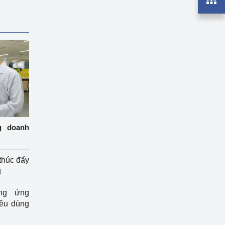
g doanh
thúc đẩy
g
ng ứng
iêu dùng