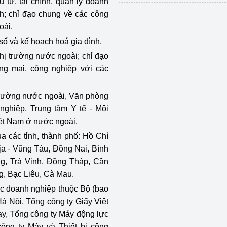
u tư, tài chính, quản lý doanh
nh; chỉ đạo chung về các công
oài.
 số và kế hoạch hoá gia đình.
thị trường nước ngoài; chỉ đạo
ơng mại, công nghiệp với các
ị trường nước ngoài, Văn phòng
nghiệp, Trung tâm Y tế - Môi
ệt Nam ở nước ngoài.
 các tỉnh, thành phố: Hồ Chí
a - Vũng Tàu, Đồng Nai, Bình
ng, Trà Vinh, Đồng Tháp, Cần
g, Bạc Liêu, Cà Mau.
ác doanh nghiệp thuộc Bộ (bao
à Nội, Tổng công ty Giấy Việt
y, Tổng công ty Máy động lực
ông ty Máy và Thiết bị công