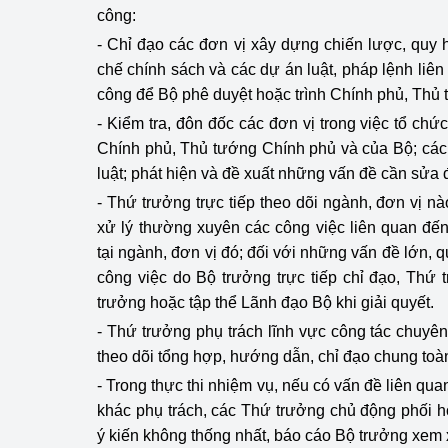
công:
hiệu quả
- Chỉ đạo các đơn vị xây dựng chiến lược, quy h
Khoa học, công nghệ
chế chính sách và các dự án luật, pháp lệnh liê
tạo
công để Bộ phê duyệt hoặc trình Chính phủ, Thủ
- Kiểm tra, đôn đốc các đơn vị trong việc tổ chứ
Thông báo
Chính phủ, Thủ tướng Chính phủ và của Bộ; các
Bảo vệ môi trường
luật; phát hiện và đề xuất những vấn đề cần sửa 
- Thứ trưởng trực tiếp theo dõi ngành, đơn vị nào
Bảo vệ nền tảng tư 
xử lý thường xuyên các công việc liên quan đế
tại ngành, đơn vị đó; đối với những vấn đề lớn,
Doanh nghiệp - Ngư
công việc do Bộ trưởng trực tiếp chỉ đạo, Thứ 
Xúc tiến thương mại
trưởng hoặc tập thể Lãnh đạo Bộ khi giải quyết.
- Thứ trưởng phụ trách lĩnh vực công tác chuyê
Thị trường nước ngo
theo dõi tổng hợp, hướng dẫn, chỉ đạo chung to
Thị trường trong nư
- Trong thực thi nhiệm vụ, nếu có vấn đề liên q
khác phụ trách, các Thứ trưởng chủ động phối h
Ngành Công Thương 
ý kiến không thống nhất, báo cáo Bộ trưởng xem x
Đại hội XIV của Đản