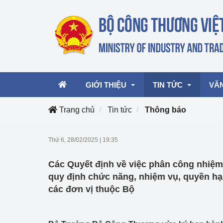
GIỚI THIỆU
TIN TỨC
VĂ
Trang chủ
Tin tức
Thông báo
Lãnh đạo Bộ
Hoạt động
Văn 
Thứ 6, 28/02/2025
|
19:35
Chức năng nhiệm vụ
Giải thưởng Công n
Văn 
Các Quyết định về việc phân công nhiệm
mại, Dịch vụ Việt N
Cơ cấu tổ chức
Văn 
quy định chức năng, nhiệm vụ, quyền hạ
Công Thương 57
các đơn vị thuộc Bộ
Hoạt động của Bộ t