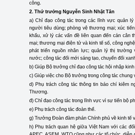
công.
2. Thứ trưởng Nguyễn Sinh Nhật Tân
a) Chỉ đạo công tác trong các lĩnh vực quản lý
người tiêu dùng; phòng vệ thương mại; xúc tiế
khẩu, xử lý các vấn đề liên quan đến cán cân 
mại; thương mại điện tử và kinh tế số, công nghệ 
phát triển nguồn nhân lực; quản lý thị trường v
nước; công tác đổi mới sáng tạo, chuyển đổi xan
b) Giúp Bộ trưởng chỉ đạo công tác hội nhập kinh 
c) Giúp việc cho Bộ trưởng trong công tác chung v
d) Phụ trách công tác thông tin báo chí kiêm
Thương.
đ) Chỉ đạo công tác trong lĩnh vực vì sự tiến bộ p
e) Phụ trách công tác đoàn thể.
g) Trưởng
Đ
oàn đàm phán Chính phủ về kinh tế v
h) Phụ trách quan hệ giữa Việt Nam với các đố
APEC, ASEM, WTO cũng như các tổ chức, diễn đà