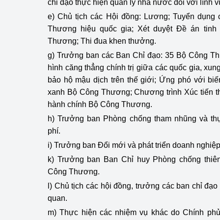
chỉ đạo thực hiện quản lý nhà nước đối với lĩnh v
e) Chủ tịch các Hội đồng: Lương; Tuyển dụn
Thương hiệu quốc gia; X
ét duyệt Đề án tinh
Thương
; Thi đua khen thưởng.
g) Trưởng ban các Ban Chỉ đạo: 35 Bộ Công Thư
hình căng thẳng chính trị giữa các quốc gia, xu
bảo hộ mậu dịch trên thế giới; Ứng phó với bi
xanh Bộ Công Thương; Chương trình Xúc tiến t
hành chính Bộ Công Thương.
h) Trưởng ban Phòng chống tham nhũng và thực
phí.
i) Trưởng ban Đổi mới và phát triển doanh nghi
k) Trưởng ban Ban Chỉ huy Phòng chống thiên
Công Thương.
l) Chủ tịch các hội đồng, trưởng các ban chỉ đạo 
quan.
m) Thực hiện các nhiệm vụ khác do Chính ph