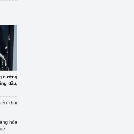
ng cường
ăng dầu,
riển khai
hàng hóa
tuệ