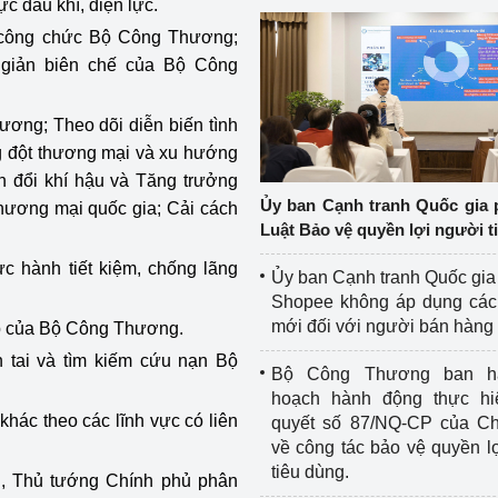
ực dầu khí, điện lực.
g công chức Bộ Công Thương;
 giản biên chế của Bộ Công
ơng; Theo dõi diễn biến tình
ng đột thương mại và xu hướng
ến đổi khí hậu và Tăng trưởng
Ủy ban Cạnh tranh Quốc gia 
hương mại quốc gia; Cải cách
Luật Bảo vệ quyền lợi người t
 hành tiết kiệm, chống lãng
Ủy ban Cạnh tranh Quốc gia
Shopee không áp dụng các 
mới đối với người bán hàng
ệp của Bộ Công Thương.
 tai và tìm kiếm cứu nạn Bộ
Bộ Công Thương ban h
hoạch hành động thực hi
khác theo các lĩnh vực có liên
quyết số 87/NQ-CP của Ch
về công tác bảo vệ quyền l
tiêu dùng.
ủ, Thủ tướng Chính phủ phân