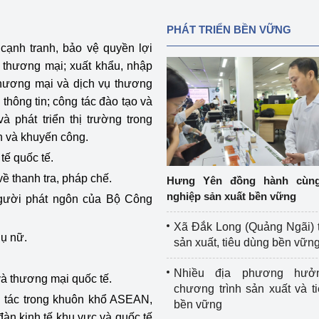
PHÁT TRIỂN BỀN VỮNG
 cạnh tranh, bảo vệ quyền lợi
n thương mại; xuất khẩu, nhập
thương mại và dịch vụ thương
thông tin; công tác đào tạo và
à phát triển thị trường trong
h và khuyến công.
tế quốc tế.
ề thanh tra, pháp chế.
Hưng Yên đồng hành cùn
nghiệp sản xuất bền vững
 người phát ngôn của Bộ Công
Xã Đắk Long (Quảng Ngãi) 
hụ nữ.
sản xuất, tiêu dùng bền vữn
Nhiều địa phương hưở
à thương mại quốc tế.
chương trình sản xuất và t
i tác trong khuôn khổ ASEAN,
bền vững
n kinh tế khu vực và quốc tế