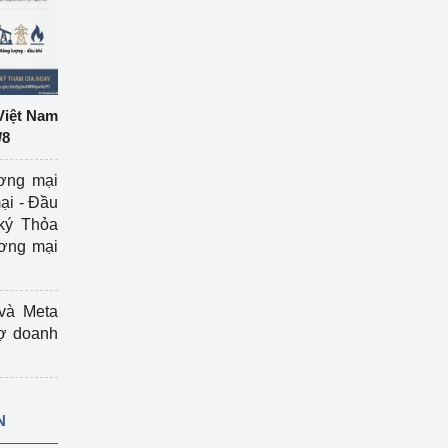
Việt Nam
/8
ương mại
ại - Đầu
ký Thỏa
ương mại
và Meta
rợ doanh
N