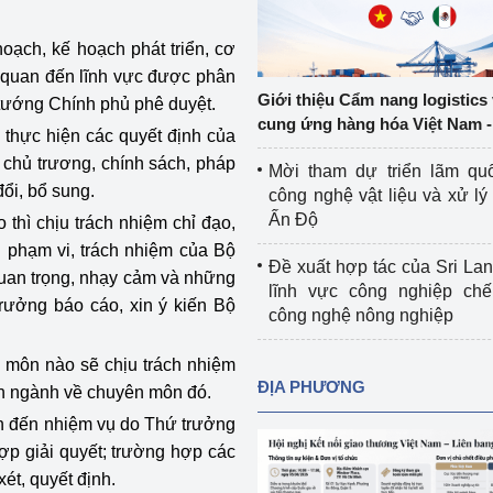
Cơ sở sản xuất, sửa chữa chai chứa 
LPG
oạch, kế hoạch phát triển, cơ
 và đổi mới sáng 
n quan đến lĩnh vực được phân
Tổ chức huấn luyện, bồi dưỡng 
Giới thiệu Cẩm nang logistics
 tướng Chính phủ phê duyệt.
nghiệp vụ kiểm định kỹ thuật an toàn 
cung ứng hàng hóa Việt Nam -
c thực hiện các quyết định của
lao động
 chủ trương, chính sách, pháp
Mời tham dự triển lãm qu
Video bảo vệ môi trường
đổi, bổ sung.
công nghệ vật liệu và xử lý 
Ấn Độ
 thì chịu trách nhiệm chỉ đạo,
tưởng của Đảng
Album ảnh bảo vệ môi trường
n phạm vi, trách nhiệm của Bộ
Đề xuất hợp tác của Sri Lan
 quan trọng, nhạy cảm và những
ời dân
Văn bản về môi trường
lĩnh vực công nghiệp chế
trưởng báo cáo, xin ý kiến Bộ
công nghệ nông nghiệp
Đọc báo giúp bạn
Khu vực miền Bắc
n môn nào sẽ chịu trách nhiệm
ài
Khu vực miền Trung
Hiệp định EVFTA
ĐỊA PHƯƠNG
àn ngành về chuyên môn đó.
ớc
Khu vực miền Nam
Thị trường châu Á – châu Phi
uan đến nhiệm vụ do Thứ trưởng
ợp giải quyết; trường hợp các
đưa nghị quyết 
Thị trường châu Âu – châu Mỹ
ét, quyết định.
g vào cuộc sống