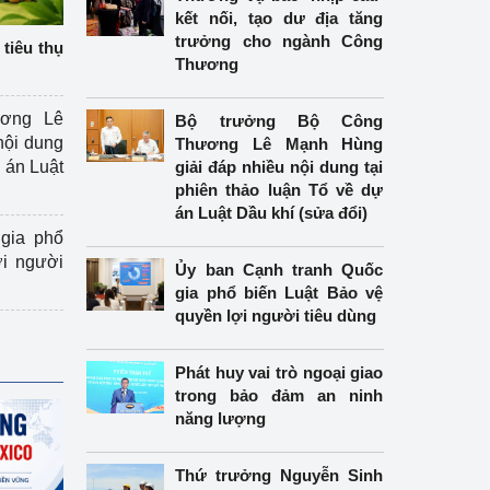
kết nối, tạo dư địa tăng
trưởng cho ngành Công
tiêu thụ
Thương
ương Lê
Bộ trưởng Bộ Công
nội dung
Thương Lê Mạnh Hùng
án Luật
giải đáp nhiều nội dung tại
phiên thảo luận Tổ về dự
án Luật Dầu khí (sửa đổi)
gia phổ
ợi người
Ủy ban Cạnh tranh Quốc
gia phổ biến Luật Bảo vệ
quyền lợi người tiêu dùng
Phát huy vai trò ngoại giao
trong bảo đảm an ninh
năng lượng
Thứ trưởng Nguyễn Sinh