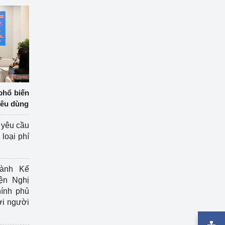
phổ biến
iêu dùng
 yêu cầu
loại phí
ành Kế
ện Nghị
ính phủ
ợi người