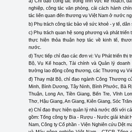
a) Chỉ đạo công tác trong lĩnh vực kế hoạch, đầ
nghiệp, công tác văn phòng, cải cách hành chí
tác liên quan đến thương vụ Việt Nam ở nước ng
b) Phụ trách công tác bảo vệ sức khoẻ - y tế, dân
c) Phụ trách quan hệ song phương và phát triển 
thực hiện thỏa thuận hợp tác về kinh tế, thư
nước.
d
)
Trực tiếp chỉ đạo các đơn vị: Vụ Phát triển th
Bộ, Vụ Kế hoạch, Tài chính và Quản lý doanh 
trường lao động công thương, các Thương vụ Vi
đ) Thay mặt Bộ, chỉ đạo ngành Công Thương của
Minh, Bình Dương, Tây Ninh, Bình Phước, Bà Rị
Thuận, Long An, Ti
ề
n Giang, Bến Tre, Vĩnh Lo
Thơ, Hậu Giang, An Giang, Kiên Giang, Sóc Trăn
e) Chỉ đạo thực hiện quản lý nhà nước đối với c
gồm: Tổng công ty Bia - Rượu - Nước giải khát H
Nam, Công ty Cổ phần - Viện Nghiên cứu Dệt ma
và Máy nông nghiệp Việt Nam - CTCP, Tổng c