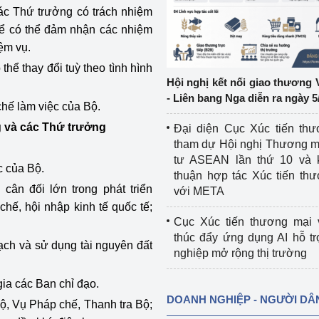
ác Thứ trưởng có trách nhiệm
ể có thể đảm nhận các nhiệm
ệp
Công nghiệp nền tảng
ệm vụ.
ng
Chính sách
hể thay đổi tuỳ theo tình hình
Hội nghị kết nối giao thương 
Sản xuất công nghiệp
- Liên bang Nga diễn ra ngày 5
hế làm việc của Bộ.
g và các Thứ trưởng
Đại diện Cục Xúc tiến th
tham dự Hội nghị Thương m
tư ASEAN lần thứ 10 và 
c của Bộ.
thuận hợp tác Xúc tiến th
cân đối lớn trong phát triển
với META
chế, hội nhập kinh tế quốc tế;
Cục Xúc tiến thương mại 
thúc đẩy ứng dụng AI hỗ t
ạch và sử dụng tài nguyên đất
nghiệp mở rộng thị trường
gia các Ban chỉ đạo.
DOANH NGHIỆP - NGƯỜI DÂ
bộ, Vụ Pháp chế, Thanh tra Bộ;