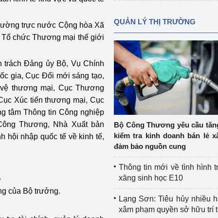
QUẢN LÝ THỊ TRƯỜNG
 thường trực nước Cộng hòa
X
ã
, Tổ chức Thương mại thế giới
ên trách Đảng ủy Bộ, Vụ Chính
ốc gia, Cục Đổi mới sáng tạo,
 vệ thương mại, Cục Thương
 Cục Xúc tiến thương mại, Cục
ung tâm Thông tin Công nghiệp
Công Thương, Nhà Xuất bản
Bộ Công Thương yêu cầu tă
kiểm tra kinh doanh bán lẻ x
 hội nhập quốc tế về kinh tế,
đảm bảo nguồn cung
Thông tin mới về tình hình t
.
xăng sinh học E10
ng của Bộ trưởng
.
Lạng Sơn: Tiêu hủy nhiều 
xâm phạm quyền sở hữu trí 