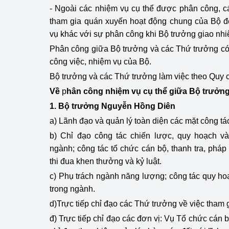
- Ngoài các nhiệm vụ cụ thể được phân công, c
tham gia quán xuyến hoạt động chung của Bộ đ
Phát triển công nghi
vụ khác với sự phân công khi Bộ trưởng giao nhi
Phát triển năng lượ
Phân công giữa Bộ trưởng và các Thứ trưởng có t
công việc, nhiệm vụ của Bộ.
Bộ trưởng và các Thứ trưởng làm việc theo Quy c
Về
p
hân công nhiệm vụ cụ thể giữa Bộ trưởn
1. Bộ trưởng Nguyễn Hồng Diên
a) Lãnh đạo và quản lý toàn diện các mặt công tá
b) Chỉ đạo công tác chiến lược, quy hoạch và 
ngành; công tác tổ chức cán bộ, thanh tra, pháp 
thi đua khen thưởng và kỷ luật.
c) Phụ trách ngành năng lượng;
công tác quy ho
trong ngành.
d)Trực tiếp chỉ đạo các Thứ trưởng về việc tham 
đ) Trực tiếp chỉ đạo các đơn vị: Vụ Tổ chức cán 