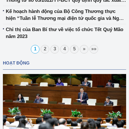
Thông tư số 05/2022/TT-BCT quy định quy tắc xuất
xứ hàng hóa trong Hiệp định RCEP
Kế hoạch hành động của Bộ Công Thương thực
hiện “Tuần lễ Thương mại điện tử quốc gia và Ngày
mua sắm trực tuyến Việt Nam - Online Friday 2022”
Chỉ thị của Ban Bí thư về việc tổ chức Tết Quý Mão
năm 2023
1
2
3
4
5
»
»»
HOẠT ĐỘNG