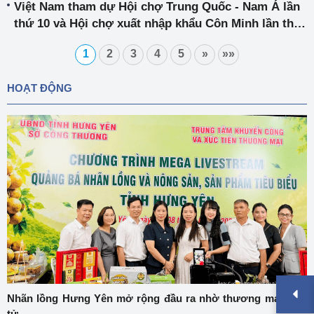
Việt Nam tham dự Hội chợ Trung Quốc - Nam Á lần
thứ 10 và Hội chợ xuất nhập khẩu Côn Minh lần thứ
30
1
2
3
4
5
»
»»
HOẠT ĐỘNG
Nhãn lồng Hưng Yên mở rộng đầu ra nhờ thương mại điện
tử