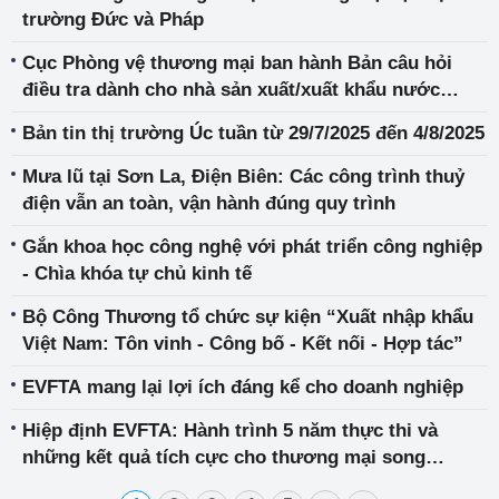
kính nổi không màu có xuất xứ từ Cộng hòa In-đô-
trường Đức và Pháp
nê-xi-a và Ma-lai-xi-a (Mã vụ việc: AD22)
Cục Phòng vệ thương mại ban hành Bản câu hỏi
điều tra dành cho nhà sản xuất/xuất khẩu nước
ngoài trong vụ việc điều tra chống bán phá giá đối
Bản tin thị trường Úc tuần từ 29/7/2025 đến 4/8/2025
với sản phẩm kính nổi không màu có xuất xứ từ
Cộng hòa In-đô-nê-xi-a và Ma-lai-xi-a (mã vụ việc:
Mưa lũ tại Sơn La, Điện Biên: Các công trình thuỷ
AD22)
điện vẫn an toàn, vận hành đúng quy trình
Gắn khoa học công nghệ với phát triển công nghiệp
- Chìa khóa tự chủ kinh tế
Bộ Công Thương tổ chức sự kiện “Xuất nhập khẩu
Việt Nam: Tôn vinh - Công bố - Kết nối - Hợp tác”
EVFTA mang lại lợi ích đáng kể cho doanh nghiệp
Hiệp định EVFTA: Hành trình 5 năm thực thi và
những kết quả tích cực cho thương mại song
phương