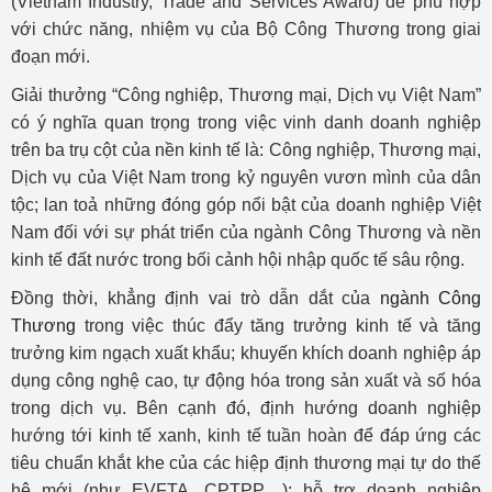
(Vietnam Industry, Trade and Services Award) để phù hợp
với chức năng, nhiệm vụ của Bộ Công Thương trong giai
đoạn mới.
Giải thưởng “Công nghiệp, Thương mại, Dịch vụ Việt Nam”
có ý nghĩa quan trọng trong việc vinh danh doanh nghiệp
trên ba trụ cột của nền kinh tế là: Công nghiệp, Thương mại,
Dịch vụ của Việt Nam trong kỷ nguyên vươn mình của dân
tộc; lan toả những đóng góp nổi bật của doanh nghiệp Việt
Nam đối với sự phát triển của ngành Công Thương và nền
kinh tế đất nước trong bối cảnh hội nhập quốc tế sâu rộng.
Đồng thời, khẳng định vai trò dẫn dắt của
ngành Công
Thương
trong việc thúc đẩy tăng trưởng kinh tế và tăng
trưởng kim ngạch xuất khẩu; khuyến khích doanh nghiệp áp
dụng công nghệ cao, tự động hóa trong sản xuất và số hóa
trong dịch vụ. Bên cạnh đó, định hướng doanh nghiệp
hướng tới kinh tế xanh, kinh tế tuần hoàn để đáp ứng các
tiêu chuẩn khắt khe của các hiệp định thương mại tự do thế
hệ mới (như EVFTA, CPTPP…); hỗ trợ doanh nghiệp