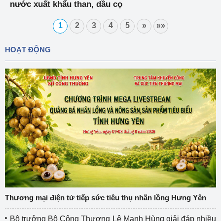
nước xuất khẩu than, dầu cọ
1
2
3
4
5
»
»»
HOẠT ĐỘNG
Thương mại điện tử tiếp sức tiêu thụ nhãn lồng Hưng Yên
Bộ trưởng Bộ Công Thương Lê Mạnh Hùng giải đáp nhiều