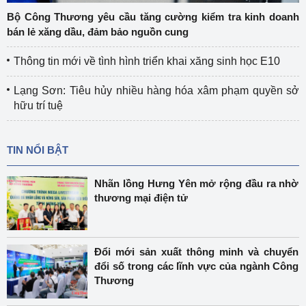
Bộ Công Thương yêu cầu tăng cường kiểm tra kinh doanh
bán lẻ xăng dầu, đảm bảo nguồn cung
Thông tin mới về tình hình triển khai xăng sinh học E10
Lạng Sơn: Tiêu hủy nhiều hàng hóa xâm phạm quyền sở
hữu trí tuệ
TIN NỔI BẬT
Nhãn lồng Hưng Yên mở rộng đầu ra nhờ
thương mại điện tử
Đổi mới sản xuất thông minh và chuyển
đổi số trong các lĩnh vực của ngành Công
Thương