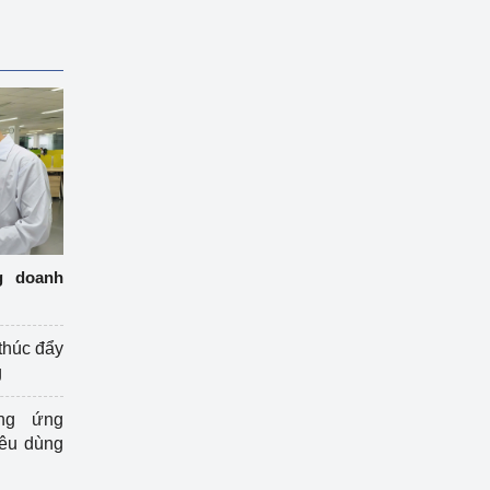
g doanh
thúc đẩy
g
ng ứng
iêu dùng