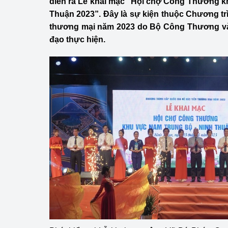
diễn ra Lễ khai mạc “Hội chợ Công Thương k
Công Thương - Công
Thuận 2023”. Đây là sự kiện thuộc Chương trì
thương mại năm 2023 do Bộ Công Thương và
Chuyển đổi số
đạo thực hiện.
Lịch sử phát triển
Bản tin Thị trường 
Phát triển nguồn nhâ
Phát triển bền vững
Tổ chức kiểm định
Văn hóa ngành Côn
Tái cơ cấu ngành 
Quản lý thị trường
Sử dụng năng lượng 