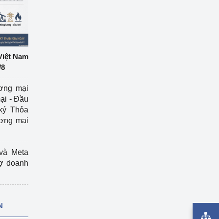
Việt Nam
/8
ương mại
ại - Đầu
ký Thỏa
ương mại
và Meta
rợ doanh
N