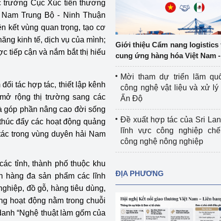
c trưởng Cục Xúc tiến thương
Cơ sở sản xuất, sửa chữa chai chứa 
c Nam Trung Bộ - Ninh Thuận
LPG
ên kết vùng quan trọng, tạo cơ
 và đổi mới sáng 
ăng kinh tế, dịch vụ của mình;
Tổ chức huấn luyện, bồi dưỡng 
Giới thiệu Cẩm nang logistics
c tiếp cận và nắm bắt thị hiếu
nghiệp vụ kiểm định kỹ thuật an toàn 
cung ứng hàng hóa Việt Nam -
lao động
Mời tham dự triển lãm qu
Video bảo vệ môi trường
ối tác hợp tác, thiết lập kênh
công nghệ vật liệu và xử lý 
à mở rộng thị trường sang các
Ấn Độ
tưởng của Đảng
Album ảnh bảo vệ môi trường
và góp phần nâng cao đời sống
Đề xuất hợp tác của Sri Lan
thúc đẩy các hoạt động quảng
ời dân
Văn bản về môi trường
lĩnh vực công nghiệp chế
 tác trong vùng duyên hải Nam
công nghệ nông nghiệp
Đọc báo giúp bạn
Khu vực miền Bắc
các tỉnh, thành phố thuộc khu
ài
Khu vực miền Trung
Hiệp định EVFTA
ĐỊA PHƯƠNG
n hàng đa sản phẩm các lĩnh
nghiệp, đồ gỗ, hàng tiêu dùng,
ớc
Khu vực miền Nam
Thị trường châu Á – châu Phi
ững hoạt động nằm trong chuỗi
đưa nghị quyết 
Thị trường châu Âu – châu Mỹ
anh “Nghệ thuật làm gốm của
g vào cuộc sống