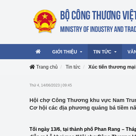
GIỚI THIỆU
TIN TỨC
VĂ
Trang chủ
Tin tức
Xúc tiến thương mại
Lãnh đạo Bộ
Hoạt động
Văn 
Thứ 4, 14/06/2023
|
09:45
Chức năng nhiệm vụ
Giải thưởng Công n
Văn 
Hội chợ Công Thương khu vực Nam Trun
mại, Dịch vụ Việt N
Cơ cấu tổ chức
Văn 
Cơ hội các địa phương quảng bá tiềm năn
Công Thương 57
Hoạt động của Bộ t
Tối ngày 13/6, tại thành phố Phan Rang – Thá