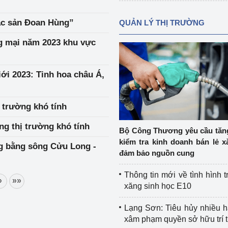
đặc sản Đoan Hùng”
QUẢN LÝ THỊ TRƯỜNG
ng mại năm 2023 khu vực
ới 2023: Tinh hoa châu Á,
 trường khó tính
g thị trường khó tính
Bộ Công Thương yêu cầu tă
kiểm tra kinh doanh bán lẻ x
g bằng sông Cửu Long -
đảm bảo nguồn cung
Thông tin mới về tình hình t
»
»»
xăng sinh học E10
Lạng Sơn: Tiêu hủy nhiều 
xâm phạm quyền sở hữu trí 