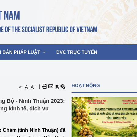
N BẢN PHÁP LUẬT
DVC TRỰC TUYẾN
bản pháp quy
Hoạt động của lãnh đạo Đảng, Nhà 
HOẠT ĐỘNG
+
|
-
A
A
A
nước
ghiệp, Thương 
bản điều hành
g Bộ - Ninh Thuận 2023:
am 2026
Hoạt động của Lãnh đạo Bộ
bản hợp nhất
g kinh tế, dịch vụ
Hoạt động của các đơn vị
rưởng
p Chàm (tỉnh Ninh Thuận) đã