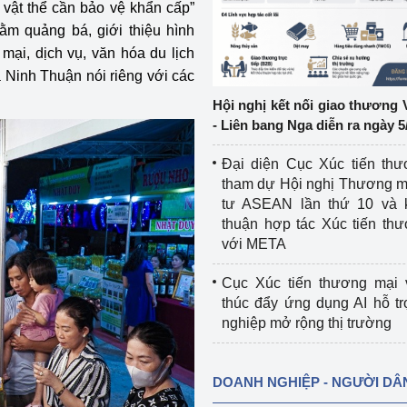
vật thể cần bảo vệ khẩn cấp”
m quảng bá, giới thiệu hình
ệp
Công nghiệp nền tảng
 mại, dịch vụ, văn hóa du lịch
 Ninh Thuận nói riêng với các
ng
Chính sách
Hội nghị kết nối giao thương 
Sản xuất công nghiệp
- Liên bang Nga diễn ra ngày 5
Đại diện Cục Xúc tiến th
tham dự Hội nghị Thương m
tư ASEAN lần thứ 10 và 
thuận hợp tác Xúc tiến th
với META
Cục Xúc tiến thương mại 
thúc đẩy ứng dụng AI hỗ t
nghiệp mở rộng thị trường
DOANH NGHIỆP - NGƯỜI DÂ