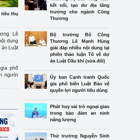
kết nối, tạo dư địa tăng
trưởng cho ngành Công
tiêu thụ
Thương
ương Lê
Bộ trưởng Bộ Công
nội dung
Thương Lê Mạnh Hùng
án Luật
giải đáp nhiều nội dung tại
phiên thảo luận Tổ về dự
án Luật Dầu khí (sửa đổi)
gia phổ
ợi người
Ủy ban Cạnh tranh Quốc
gia phổ biến Luật Bảo vệ
quyền lợi người tiêu dùng
Phát huy vai trò ngoại giao
trong bảo đảm an ninh
năng lượng
Thứ trưởng Nguyễn Sinh