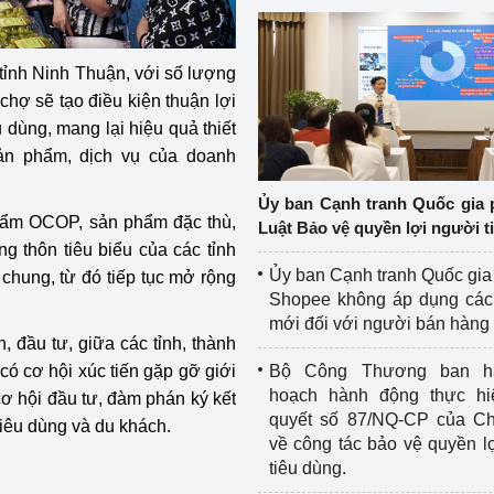
ỉnh Ninh Thuận, với số lượng
hợ sẽ tạo điều kiện thuận lợi
 dùng, mang lại hiệu quả thiết
sản phẩm, dịch vụ của doanh
Ủy ban Cạnh tranh Quốc gia 
 phẩm OCOP, sản phẩm đặc thù,
Luật Bảo vệ quyền lợi người t
 thôn tiêu biểu của các tỉnh
Ủy ban Cạnh tranh Quốc gia
chung, từ đó tiếp tục mở rộng
Shopee không áp dụng các 
mới đối với người bán hàng
h, đầu tư, giữa các tỉnh, thành
có cơ hội xúc tiến gặp gỡ giới
Bộ Công Thương ban h
hoạch hành động thực hi
cơ hội đầu tư, đàm phán ký kết
quyết số 87/NQ-CP của Ch
iêu dùng và du khách.
về công tác bảo vệ quyền l
tiêu dùng.