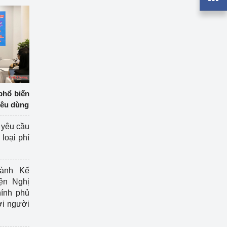
phổ biến
iêu dùng
 yêu cầu
loại phí
ành Kế
ện Nghị
ính phủ
ợi người