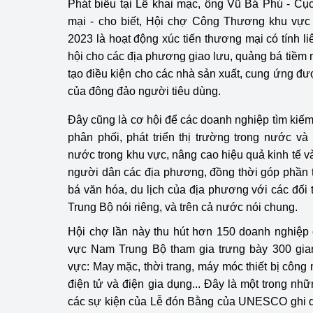
Phát biểu tại Lễ khai mạc, ông Vũ Bá Phú - Cụ
hiệu quả
mại - cho biết, Hội chợ Công Thương khu vự
2023 là hoạt động xúc tiến thương mại có tính li
Khoa học, công nghệ
hội cho các địa phương giao lưu, quảng bá tiềm n
tạo
tạo điều kiện cho các nhà sản xuất, cung ứng đượ
Thông báo
của đông đảo người tiêu dùng.
Bảo vệ môi trường
Đây cũng là cơ hội để các doanh nghiệp tìm kiếm đ
phân phối, phát triển thị trường trong nước v
Bảo vệ nền tảng tư 
nước trong khu vực, nâng cao hiệu quả kinh tế 
người dân các địa phương, đồng thời góp phần 
Doanh nghiệp - Ngư
bá văn hóa, du lịch của địa phương với các đối
Trung Bộ nói riêng, và trên cả nước nói chung.
Xúc tiến thương mại
Hội chợ lần này thu hút hơn 150 doanh nghiệp 
Thị trường nước ngo
vực Nam Trung Bộ tham gia trưng bày 300 gia
vực: May mặc, thời trang, máy móc thiết bị công 
Thị trường trong nư
điện tử và điện gia dụng... Đây là một trong nh
Ngành Công Thương 
các sự kiện của Lễ đón Bằng của UNESCO ghi d
Đại hội XIV của Đản