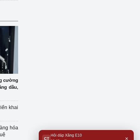
ng cường
ăng dầu,
riển khai
hàng hóa
tuệ
Hỏi đáp Xăng E10
×
CT