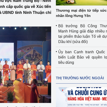
hu vực Nam Trung Bộ - Ninh
 luận
Họp báo
nh cấp quốc gia về Xúc tiến
Thương mại điện tử tiếp sức 
 UBND tỉnh Ninh Thuận chỉ
Thông cáo báo chí
nhãn lồng Hưng Yên
Điểm báo
Bộ trưởng Bộ Công Th
Mạnh Hùng giải đáp nhiều 
Nông Lâm Thủy sản
tại phiên thảo luận Tổ về dự 
Dầu khí (sửa đổi)
n lực
Ủy ban Cạnh tranh Quốc 
biến Luật Bảo vệ quyền l
tiêu dùng
Tổ chức kiểm định kỹ thuật an toàn lao 
động thuộc thẩm quyền quản lý của 
g Thương
Bộ Công Thương
THỊ TRƯỜNG NƯỚC NGOÀI
Công Thương
Tổ chức được cấp GCN đăng ký, hoạt 
động kiểm định thiết bị, dụng cụ điện 
làm việc ở môi trường không có nguy 
hiểm khí, bụi nổ
tiết kiệm và 
Hiệu quả năng lượng