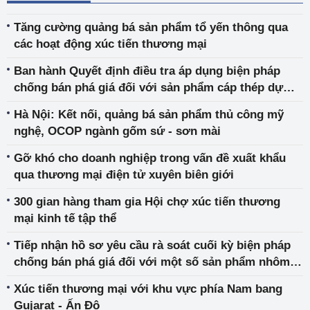
Tăng cường quảng bá sản phẩm tổ yến thông qua
các hoạt động xúc tiến thương mại
Ban hành Quyết định điều tra áp dụng biện pháp
chống bán phá giá đối với sản phẩm cáp thép dự
ứng lực từ Ma-lai-xi-a, Vương quốc Thái Lan và
Hà Nội: Kết nối, quảng bá sản phẩm thủ công mỹ
Cộng hòa nhân dân Trung Hoa
nghệ, OCOP ngành gốm sứ - sơn mài
Gỡ khó cho doanh nghiệp trong vấn đề xuất khẩu
qua thương mại điện tử xuyên biên giới
300 gian hàng tham gia Hội chợ xúc tiến thương
mại kinh tế tập thể
Tiếp nhận hồ sơ yêu cầu rà soát cuối kỳ biện pháp
chống bán phá giá đối với một số sản phẩm nhôm
có xuất xứ Trung Quốc nhập khẩu vào Việt Nam
Xúc tiến thương mại với khu vực phía Nam bang
Gujarat - Ấn Độ