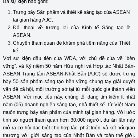
Ba sự kiện bao gồm:
Trưng bày Sản phẩm và thiết kế sáng tạo của ASEAN
tại gian hàng AJC.
Đối thoại về tương lai của Kinh tế Sáng tạo ở
ASEAN.
Chuyến tham quan để khám phá tiềm năng của Thiết
kế.
Với sự kiện đầu tiên của WDA, với chủ đề của về "bền
vững”, và Kỷ niệm 50 năm Hữu nghị và Hợp tác Nhật Bản-
ASEAN Trung tâm ASEAN-Nhật Bản (AJC) sẽ được trưng
bày 50 sản phẩm sáng tạo bền vững chung tay giải quyết
vấn đề xã hội, môi trường sở tại từ mỗi quốc gia thành viên
ASEAN. Với mục tiêu này, chúng tôi đang tìm kiếm ít nhất
năm (05) doanh nghiệp sáng tạo, nhà thiết kế từ Việt Nam
muốn trưng bày sản phẩm của mình tại gian hàng. Với uớc
tính số người tham quan hơn 30,000 người, dự án lần này
mở ra cơ hội đặc biệt cho hợp tác, phát triển, và kết nối giao
thương với giới sáng tạo của Nhật Bản và toàn thế giới.