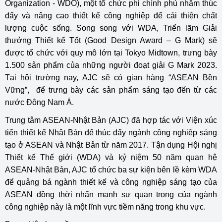
Organization - WDO), một tổ chức phi chính phủ nhằm thúc
đẩy và nâng cao thiết kế công nghiệp để cải thiện chất
lượng cuộc sống. Song song với WDA, Triển lãm Giải
thưởng Thiết kế Tốt (Good Design Award – G Mark) sẽ
được tổ chức với quy mô lớn tại Tokyo Midtown, trưng bày
1.500 sản phẩm của những người đoạt giải G Mark 2023.
Tại hội trường nay, AJC sẽ có gian hàng “ASEAN Bền
Vững”, để trưng bày các sản phẩm sáng tạo đến từ các
nước Đông Nam Á.
Trung tâm ASEAN-Nhật Bản (AJC) đã hợp tác với Viện xúc
tiến thiết kế Nhật Bản để thúc đẩy ngành công nghiệp sáng
tạo ở ASEAN và Nhật Bản từ năm 2017. Tận dụng Hội nghị
Thiết kế Thế giới (WDA) và kỷ niệm 50 năm quan hệ
ASEAN-Nhật Bản, AJC tổ chức ba sự kiện bên lề kèm WDA
để quảng bá ngành thiết kế và công nghiệp sáng tạo của
ASEAN đồng thời nhấn mạnh sự quan trọng của ngành
công nghiệp này là một lĩnh vực tiềm năng trong khu vực.