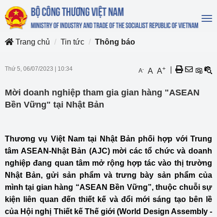
To
na
Trang chủ
Tin tức
Thông báo
Thứ 5, 06/07/2023
|
10:34
+
|
-
A
A
A
Mời doanh nghiệp tham gia gian hàng "ASEAN
Bền Vững" tại Nhật Bản
Thương vụ Việt Nam tại Nhật Bản phối hợp với Trung
tâm ASEAN-Nhật Bản (AJC) mời các tổ chức và doanh
nghiệp đang quan tâm mở rộng hợp tác vào thị trường
Nhật Bản, gửi sản phẩm và trưng bày sản phẩm của
mình tại gian hàng “ASEAN Bền Vững”, thuộc chuỗi sự
kiện liên quan đến thiết kế và đổi mới sáng tạo bên lề
của Hội nghị Thiết kế Thế giới (World Design Assembly -