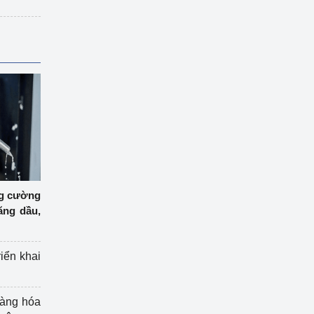
ng cường
ăng dầu,
riển khai
hàng hóa