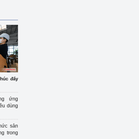
thúc đẩy
ng ứng
iêu dùng
hức sản
ng trong