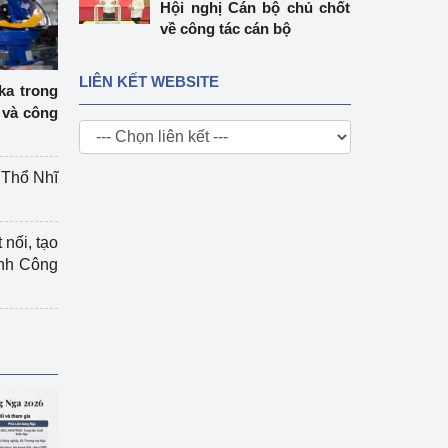
Hội nghị Cán bộ chủ chốt
về công tác cán bộ
LIÊN KẾT WEBSITE
ka trong
 và công
g Thổ Nhĩ
 nối, tạo
ành Công