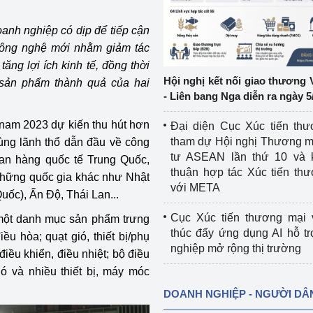
ệp
Công nghiệp nền tảng
anh nghiệp có dịp để tiếp cận
công nghệ mới nhằm giảm tác
ng
Chính sách
ăng lợi ích kinh tế, đồng thời
Hội nghị kết nối giao thương 
 sản phẩm thành quả của hai
Sản xuất công nghiệp
- Liên bang Nga diễn ra ngày 5
tnam 2023 dự kiến thu hút hơn
Đại diện Cục Xúc tiến th
tham dự Hội nghị Thương m
vùng lãnh thổ dẫn đầu về công
tư ASEAN lần thứ 10 và 
ian hàng quốc tế Trung Quốc,
thuận hợp tác Xúc tiến th
những quốc gia khác như Nhật
với META
ốc), Ấn Độ, Thái Lan...
Cục Xúc tiến thương mại 
 một danh mục sản phẩm trưng
thúc đẩy ứng dụng AI hỗ t
u hòa; quạt gió, thiết bị/phụ
nghiệp mở rộng thị trường
điều khiển, điều nhiệt; bộ điều
ió và nhiều thiết bị, máy móc
DOANH NGHIỆP - NGƯỜI DÂ