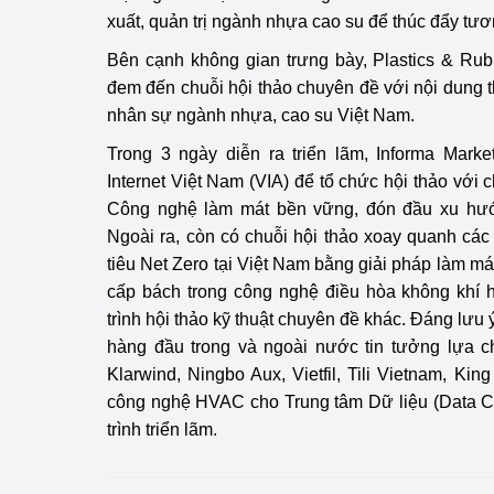
xuất, quản trị ngành nhựa cao su để thúc đẩy tươ
Bên cạnh không gian trưng bày, Plastics & Ru
đem đến chuỗi hội thảo chuyên đề với nội dung t
nhân sự ngành nhựa, cao su Việt Nam.
Trong 3 ngày diễn ra triển lãm, Informa Mark
Internet Việt Nam (VIA) để tổ chức hội thảo với 
Công nghệ làm mát bền vững, đón đầu xu hướ
Ngoài ra, còn có chuỗi hội thảo xoay quanh cá
tiêu Net Zero tại Việt Nam bằng giải pháp làm m
cấp bách trong công nghệ điều hòa không khí 
trình hội thảo kỹ thuật chuyên đề khác. Đáng lưu 
hàng đầu trong và ngoài nước tin tưởng lựa c
Klarwind, Ningbo Aux, Vietfil, Tili Vietnam, Kin
công nghệ HVAC cho Trung tâm Dữ liệu (Data Ce
trình triển lãm.