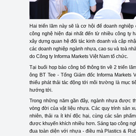
hiệu quả
Khoa học, công nghệ
tạo
Hai triển lãm này sẽ là cơ hội để doanh nghiệp c
công nghệ hiện đại nhất đến từ nhiều công ty hà
Thông báo
xây dựng quan hệ đối tác kinh doanh và cập nhậ
các doanh nghiệp ngành nhựa, cao su và toà nhà 
Bảo vệ môi trường
do Công ty Informa Markets Việt Nam tổ chức.
Bảo vệ nền tảng tư 
Tại buổi họp báo công bố thông tin về 2 triển lãm
ông BT Tee - Tổng Giám đốc Informa Markets Vi
Doanh nghiệp - Ngư
thiểu phát thải tác động tới môi trường là mục 
hướng tới.
Xúc tiến thương mại
Trong những năm gần đây, ngành nhựa được thôi
Thị trường nước ngo
vòng đời của vật liệu nhựa. Các quy trình sản xu
nhiên, thải ra ít khí độc hại, cùng các sản phẩ
Thị trường trong nư
được khuyến khích nhiều hơn. Sáng tạo công ngh
Ngành Công Thương 
đua toàn diện với nhựa - điều mà Plastics & R
Đại hội XIV của Đản