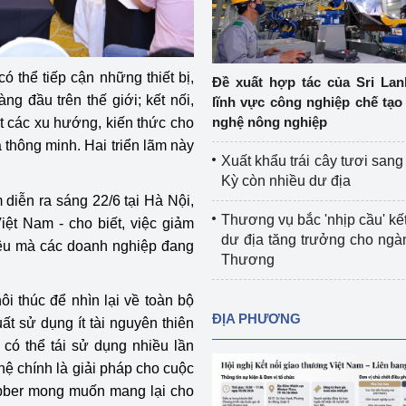
Cơ sở sản xuất, sửa chữa chai chứa 
LPG
 và đổi mới sáng 
Tổ chức huấn luyện, bồi dưỡng 
ó thể tiếp cận những thiết bị,
Đề xuất hợp tác của Sri Lan
nghiệp vụ kiểm định kỹ thuật an toàn 
ng đầu trên thế giới; kết nối,
lĩnh vực công nghiệp chế tạo
lao động
nghệ nông nghiệp
t các xu hướng, kiến thức cho
thông minh. Hai triển lãm này
Video bảo vệ môi trường
Xuất khẩu trái cây tươi san
Kỳ còn nhiều dư địa
tưởng của Đảng
Album ảnh bảo vệ môi trường
 diễn ra sáng 22/6 tại Hà Nội,
Thương vụ bắc 'nhịp cầu' kết
ệt Nam - cho biết, việc giảm
ời dân
Văn bản về môi trường
dư địa tăng trưởng cho ng
tiêu mà các doanh nghiệp đang
Thương
Đọc báo giúp bạn
Khu vực miền Bắc
 thúc để nhìn lại về toàn bộ
ài
Khu vực miền Trung
Hiệp định EVFTA
ĐỊA PHƯƠNG
ất sử dụng ít tài nguyên thiên
m có thể tái sử dụng nhiều lần
ớc
Khu vực miền Nam
Thị trường châu Á – châu Phi
ệ chính là giải pháp cho cuộc
đưa nghị quyết 
Thị trường châu Âu – châu Mỹ
ubber mong muốn mang lại cho
g vào cuộc sống