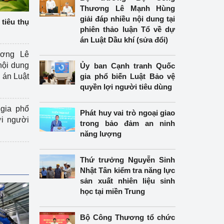
Thương Lê Mạnh Hùng
giải đáp nhiều nội dung tại
tiêu thụ
phiên thảo luận Tổ về dự
án Luật Dầu khí (sửa đổi)
ương Lê
nội dung
Ủy ban Cạnh tranh Quốc
án Luật
gia phổ biến Luật Bảo vệ
quyền lợi người tiêu dùng
gia phổ
Phát huy vai trò ngoại giao
ợi người
trong bảo đảm an ninh
năng lượng
Thứ trưởng Nguyễn Sinh
Nhật Tân kiểm tra năng lực
sản xuất nhiên liệu sinh
học tại miền Trung
Bộ Công Thương tổ chức