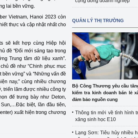
cộng đồng doanh nghiệp
ng lai bền vững.
bber Vietnam, Hanoi 2023 còn
QUẢN LÝ THỊ TRƯỜNG
hiết thực và cập nhật nhất cho
ets sẽ kết hợp cùng Hiệp hội
chủ đề “Đổi mới sáng tạo trong
ng Trung tâm dữ liệu xanh”.
c chủ đề như “Chinh phục mục
át bền vững” và “Những vấn đề
hiện nay,” cùng nhiều chương
Bộ Công Thương yêu cầu tă
ý, triển lãm được nhiều công ty
kiểm tra kinh doanh bán lẻ x
họn để trưng bày như Deton,
đảm bảo nguồn cung
g Sun,…Đặc biệt, lần đầu tiên,
nter) xuất hiện trong chương
Thông tin mới về tình hình t
xăng sinh học E10
Lạng Sơn: Tiêu hủy nhiều 