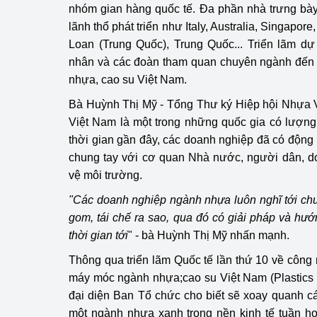
nhóm gian hàng quốc tế. Đa phần nhà trưng bày
lãnh thổ phát triển như Italy, Australia, Singapo
Loan (Trung Quốc), Trung Quốc... Triển lãm d
nhân và các đoàn tham quan chuyên ngành đến t
nhựa, cao su Việt Nam.
Bà Huỳnh Thị Mỹ - Tổng Thư ký Hiệp hội Nhựa Vi
Việt Nam là một trong những quốc gia có lượng 
thời gian gần đây, các doanh nghiệp đã có động t
chung tay với cơ quan Nhà nước, người dân, d
vệ môi trường.
"Các doanh nghiệp ngành nhựa luôn nghĩ tới ch
gom, tái chế ra sao, qua đó có giải pháp và hướ
thời gian tới
" - bà Huỳnh Thị Mỹ nhấn mạnh.
Thông qua triển lãm Quốc tế lần thứ 10 về công n
máy móc ngành nhựa;cao su Việt Nam (Plastics
đại diện Ban Tổ chức cho biết sẽ xoay quanh c
một ngành nhựa xanh trong nền kinh tế tuần h