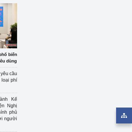
phổ biến
iêu dùng
 yêu cầu
loại phí
ành Kế
ện Nghị
ính phủ
ợi người