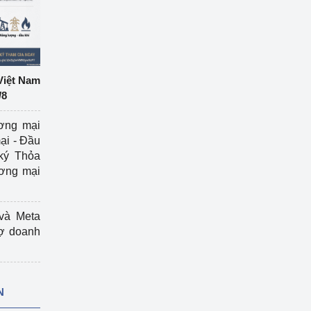
Việt Nam
/8
ương mại
ại - Đầu
ký Thỏa
ương mại
và Meta
rợ doanh
N