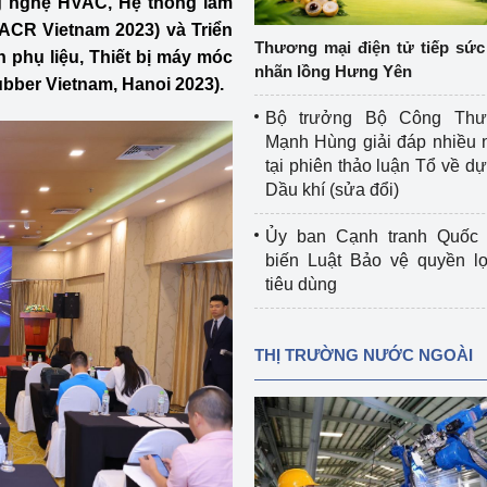
ng nghệ HVAC, Hệ thống làm
 luận
Họp báo
VACR Vietnam 2023) và Triển
Thương mại điện tử tiếp sức 
 phụ liệu, Thiết bị máy móc
Thông cáo báo chí
nhãn lồng Hưng Yên
bber Vietnam, Hanoi 2023).
Điểm báo
Bộ trưởng Bộ Công Th
Mạnh Hùng giải đáp nhiều 
Nông Lâm Thủy sản
tại phiên thảo luận Tổ về dự 
Dầu khí (sửa đổi)
n lực
Ủy ban Cạnh tranh Quốc 
biến Luật Bảo vệ quyền l
tiêu dùng
Tổ chức kiểm định kỹ thuật an toàn lao 
động thuộc thẩm quyền quản lý của 
g Thương
Bộ Công Thương
THỊ TRƯỜNG NƯỚC NGOÀI
Công Thương
Tổ chức được cấp GCN đăng ký, hoạt 
động kiểm định thiết bị, dụng cụ điện 
làm việc ở môi trường không có nguy 
hiểm khí, bụi nổ
tiết kiệm và 
Hiệu quả năng lượng