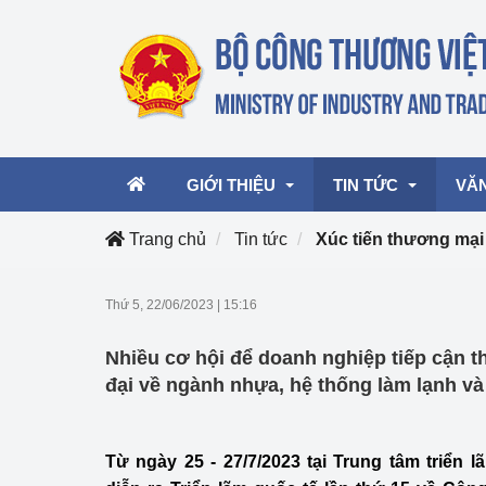
GIỚI THIỆU
TIN TỨC
VĂ
Trang chủ
Tin tức
Xúc tiến thương mại
Lãnh đạo Bộ
Hoạt động
Văn 
Thứ 5, 22/06/2023
|
15:16
Chức năng nhiệm vụ
Giải thưởng Công n
Văn 
Nhiều cơ hội để doanh nghiệp tiếp cận th
mại, Dịch vụ Việt N
Cơ cấu tổ chức
Văn 
đại về ngành nhựa, hệ thống làm lạnh và
Công Thương 57
Hoạt động của Bộ t
Từ ngày 25 - 27/7/2023 tại Trung tâm triển l