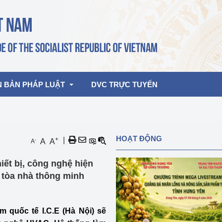
N BẢN PHÁP LUẬT
DVC TRỰC TUYẾN
bản pháp quy
Hoạt động của lãnh đạo Đảng, Nhà 
HOẠT ĐỘNG
+
|
-
A
A
A
nước
ghiệp, Thương 
bản điều hành
iết bị, công nghệ hiện
am 2026
Hoạt động của Lãnh đạo Bộ
bản hợp nhất
 tòa nhà thông minh
Hoạt động của các đơn vị
rưởng
ãm quốc tế I.C.E (Hà Nội) sẽ