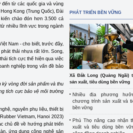
 đến từ các quốc gia và vùng
re, Hong Kong (Trung Quốc), Đài
PHÁT TRIỂN BỀN VỮNG
ự kiến chào đón hơn 3.500 cá
ừ nhiều lĩnh vực trong ngành
ệt Nam - cho biết, trước đây,
phát thải nhựa rất lớn. Song,
hái tích cực thể hiện qua việc
oanh nghiệp trong vấn đề bảo
Xã Đắk Long (Quảng Ngãi) 
sản xuất, tiêu dùng bền vững
u kỳ vòng đời sản phẩm và thu
ng tích cực bảo vệ môi trường
Nhiều địa phương hưở
chương trình sản xuất và t
bền vững
ghệ, nguyên phụ liệu, thiết bị
 Rubber Vietnam, Hanoi 2023)
Phú Thọ nâng cao nhận t
ác chủ đề về hướng phát triển
xuất và tiêu dùng bền vữ
oàn, ứng dụng công nghệ sản