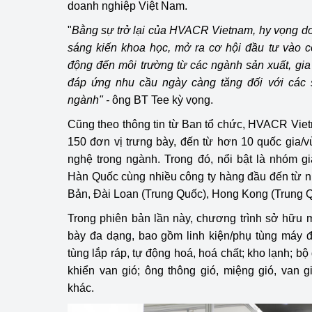
doanh nghiệp Việt Nam.
Phát triển công nghi
"
Bằng sự trở lại của HVACR Vietnam, hy vọng do
sáng kiến khoa học, mở ra cơ hội đầu tư vào 
Phát triển năng lượ
động đến môi trường từ các ngành sản xuất, gia t
đáp ứng nhu cầu ngày càng tăng đối với các
ngành" -
ông BT Tee kỳ vọng.
Cũng theo thông tin từ Ban tổ chức, HVACR Vie
150 đơn vị trưng bày, đến từ hơn 10 quốc gia/
nghệ trong ngành. Trong đó, nổi bật là nhóm g
Hàn Quốc cùng nhiều công ty hàng đầu đến từ 
Bản, Đài Loan (Trung Quốc), Hong Kong (Trung Qu
Trong phiên bản lần này, chương trình sở hữu
bày đa dạng, bao gồm linh kiện/phụ tùng máy điề
tùng lắp ráp, tự động hoá, hoá chất; kho lạnh; bộ 
khiển van gió; ông thông gió, miệng gió, van g
khác.