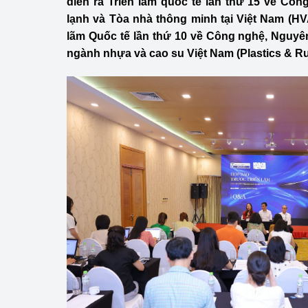
diễn ra Triển lãm quốc tế lần thứ 15 về Cô
Công Thương - Công
lạnh và Tòa nhà thông minh tại Việt Nam (H
lãm Quốc tế lần thứ 10 về Công nghệ, Nguyên
Chuyển đổi số
ngành nhựa và cao su Việt Nam (Plastics & Ru
Lịch sử phát triển
Bản tin Thị trường 
Phát triển nguồn nhâ
Phát triển bền vững
Tổ chức kiểm định
Văn hóa ngành Côn
Tái cơ cấu ngành 
Quản lý thị trường
Sử dụng năng lượng 