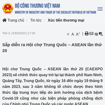
To
na
Trang chủ
Tin tức
Xúc tiến thương mại
Thứ 3, 21/02/2023
|
17:20
+
|
-
A
A
A
Sắp diễn ra Hội chợ Trung Quốc – ASEAN lần thứ
20
Hội chợ Trung Quốc – ASEAN lần thứ 20 (CAEXPO
2023) sẽ chính thức quay trở lại tại thành phố Nam Ninh,
Quảng Tây, Trung Quốc, từ ngày 16 đến ngày 19 tháng 9
năm 2023, sau 3 năm không tổ chức được theo hình
thức tập trung trực tiếp do ảnh hưởng của dịch bệnh
Covid-19 cũng như các biện pháp phòng chống dịch
của Chính phủ Trung Quốc và các nước ASEAN.