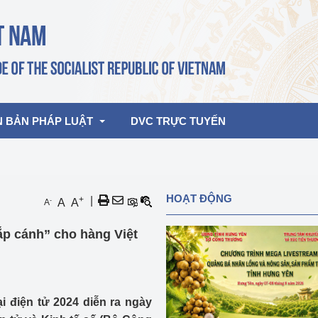
N BẢN PHÁP LUẬT
DVC TRỰC TUYẾN
bản pháp quy
Hoạt động của lãnh đạo Đảng, Nhà 
HOẠT ĐỘNG
+
|
-
A
A
A
nước
ghiệp, Thương 
bản điều hành
ắp cánh” cho hàng Việt
am 2026
Hoạt động của Lãnh đạo Bộ
bản hợp nhất
Hoạt động của các đơn vị
rưởng
i điện tử 2024 diễn ra ngày