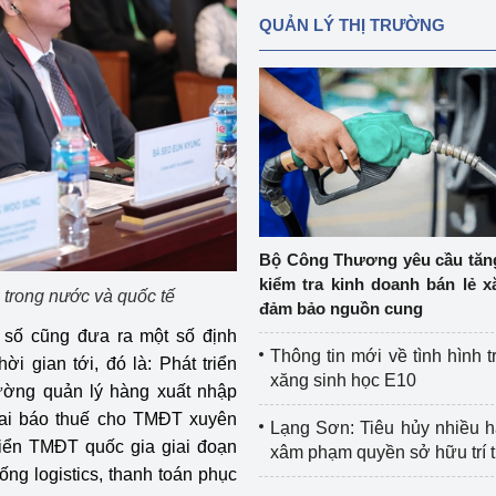
QUẢN LÝ THỊ TRƯỜNG
Bộ Công Thương yêu cầu tă
kiểm tra kinh doanh bán lẻ x
 trong nước và quốc tế
đảm bảo nguồn cung
 số cũng đưa ra một số định
Thông tin mới về tình hình t
i gian tới, đó là: Phát triển
xăng sinh học E10
ường quản lý hàng xuất nhập
hai báo thuế cho TMĐT xuyên
Lạng Sơn: Tiêu hủy nhiều 
triển TMĐT quốc gia giai đoạn
xâm phạm quyền sở hữu trí 
hống logistics, thanh toán phục