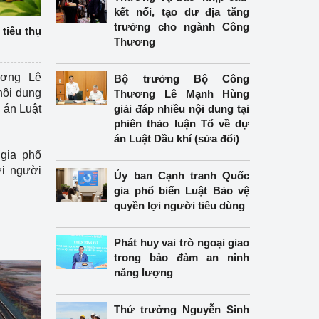
kết nối, tạo dư địa tăng
trưởng cho ngành Công
tiêu thụ
Thương
ương Lê
Bộ trưởng Bộ Công
nội dung
Thương Lê Mạnh Hùng
án Luật
giải đáp nhiều nội dung tại
phiên thảo luận Tổ về dự
án Luật Dầu khí (sửa đổi)
gia phổ
ợi người
Ủy ban Cạnh tranh Quốc
gia phổ biến Luật Bảo vệ
quyền lợi người tiêu dùng
Phát huy vai trò ngoại giao
trong bảo đảm an ninh
năng lượng
Thứ trưởng Nguyễn Sinh