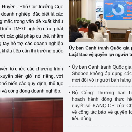
h Huyền - Phó Cục trưởng Cục
 doanh nghiệp, đặc biệt là các
 mắc trong vấn đề xuất khẩu
t triển TMĐT nghiên cứu, phát
với các giải pháp cụ thể, nhằm
 tay hỗ trợ các doanh nghiệp
Ủy ban Cạnh tranh Quốc gia 
khẩu tiếp cận thị trường quốc
Luật Bảo vệ quyền lợi người t
Ủy ban Cạnh tranh Quốc gia
yên tổ chức các chương trình
Shopee không áp dụng các 
uyên biên giới nói riêng, với
mới đối với người bán hàng
hổ biến các quy định, thủ tục
c và cộng đồng doanh nghiệp.
Bộ Công Thương ban h
hoạch hành động thực hi
quyết số 87/NQ-CP của Ch
về công tác bảo vệ quyền l
tiêu dùng.