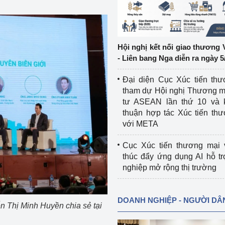
ệp
Công nghiệp nền tảng
ng
Chính sách
Hội nghị kết nối giao thương 
- Liên bang Nga diễn ra ngày 5
Sản xuất công nghiệp
Đại diện Cục Xúc tiến th
tham dự Hội nghị Thương m
tư ASEAN lần thứ 10 và 
thuận hợp tác Xúc tiến th
với META
Cục Xúc tiến thương mại 
thúc đẩy ứng dụng AI hỗ t
nghiệp mở rộng thị trường
DOANH NGHIỆP - NGƯỜI DÂ
 Thị Minh Huyền chia sẻ tại