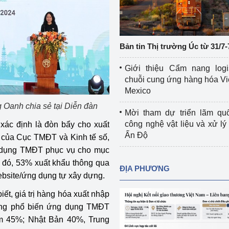
Cơ sở sản xuất, sửa chữa chai chứa 
LPG
 và đổi mới sáng 
Tổ chức huấn luyện, bồi dưỡng 
Bản tin Thị trường Úc từ 31/7-
nghiệp vụ kiểm định kỹ thuật an toàn 
lao động
Giới thiệu Cẩm nang logi
chuỗi cung ứng hàng hóa Vi
Video bảo vệ môi trường
Mexico
 Oanh chia sẻ tại Diễn đàn
tưởng của Đảng
Album ảnh bảo vệ môi trường
Mời tham dự triển lãm qu
công nghệ vật liệu và xử lý 
ác định là đòn bẩy cho xuất
ời dân
Văn bản về môi trường
Ấn Độ
của Cục TMĐT và Kinh tế số,
 dụng TMĐT phục vụ cho mục
Đọc báo giúp bạn
Khu vực miền Bắc
p đó, 53% xuất khẩu thông qua
ĐỊA PHƯƠNG
ài
Khu vực miền Trung
Hiệp định EVFTA
bsite/ứng dụng tự xây dựng.
ết, giá trị hàng hóa xuất nhập
ớc
Khu vực miền Nam
Thị trường châu Á – châu Phi
ờng phổ biến ứng dụng TMĐT
đưa nghị quyết 
Thị trường châu Âu – châu Mỹ
ếm 45%; Nhật Bản 40%, Trung
g vào cuộc sống