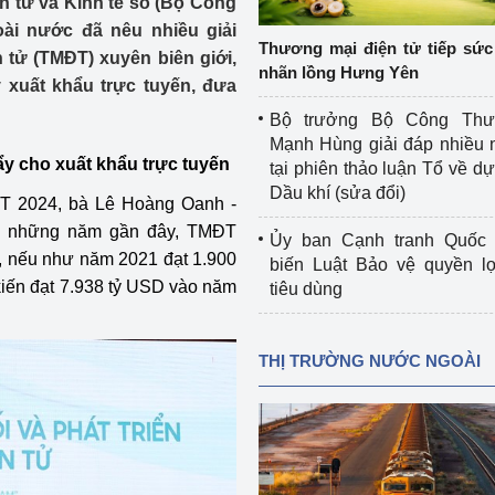
n tử và Kinh tế số (Bộ Công
 luận
Họp báo
ài nước đã nêu nhiều giải
Thương mại điện tử tiếp sức 
 tử (TMĐT) xuyên biên giới,
Thông cáo báo chí
nhãn lồng Hưng Yên
y xuất khẩu trực tuyến, đưa
Điểm báo
Bộ trưởng Bộ Công Th
Mạnh Hùng giải đáp nhiều 
Nông Lâm Thủy sản
ẩy cho xuất khẩu trực tuyến
tại phiên thảo luận Tổ về dự 
Dầu khí (sửa đổi)
MĐT 2024, bà Lê Hoàng Oanh -
n lực
t, những năm gần đây, TMĐT
Ủy ban Cạnh tranh Quốc 
g, nếu như năm 2021 đạt 1.900
biến Luật Bảo vệ quyền l
kiến đạt 7.938 tỷ USD vào năm
tiêu dùng
Tổ chức kiểm định kỹ thuật an toàn lao 
động thuộc thẩm quyền quản lý của 
g Thương
Bộ Công Thương
THỊ TRƯỜNG NƯỚC NGOÀI
Công Thương
Tổ chức được cấp GCN đăng ký, hoạt 
động kiểm định thiết bị, dụng cụ điện 
làm việc ở môi trường không có nguy 
hiểm khí, bụi nổ
tiết kiệm và 
Hiệu quả năng lượng