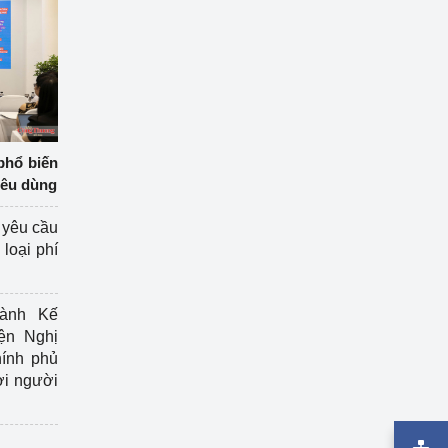
phổ biến
iêu dùng
 yêu cầu
loại phí
ành Kế
ện Nghị
ính phủ
ợi người