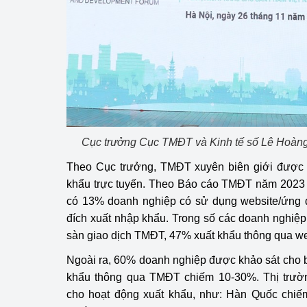
hiệu quả
Khoa học, công nghệ
tạo
Thông báo
Bảo vệ môi trường
Cục trưởng Cục TMĐT và Kinh tế số Lê Hoàng
Bảo vệ nền tảng tư 
Theo Cục trưởng, TMĐT xuyên biên giới được x
Doanh nghiệp - Ngư
khẩu trực tuyến. Theo Báo cáo TMĐT năm 2023 
có 13% doanh nghiệp có sử dụng website/ứng
Xúc tiến thương mại
đích xuất nhập khẩu. Trong số các doanh nghiệ
Thị trường nước ngo
sàn giao dịch TMĐT, 47% xuất khẩu thông qua we
Ngoài ra, 60% doanh nghiệp được khảo sát cho bi
Thị trường trong nư
khẩu thông qua TMĐT chiếm 10-30%. Thị trư
Ngành Công Thương 
cho hoạt động xuất khẩu, như: Hàn Quốc chi
Đại hội XIV của Đản