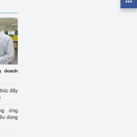
g doanh
thúc đẩy
g
ng ứng
iêu dùng