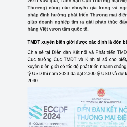
26/11 vừa qua, Lãnh đạo Cục Thương mại điệ
Công Thương - Công
Thương) cùng các chuyên gia trong và ngo
pháp định hướng phát triển Thương mại điện
Chuyển đổi số
giúp doanh nghiệp tìm ra giải pháp thúc đẩ
Lịch sử phát triển
hàng Việt vươn tầm quốc tế.
Bản tin Thị trường 
TMĐT xuyên biên giới được xác định là đòn b
Chia sẻ tại Diễn đàn Kết nối và Phát triển T
Phát triển nguồn nhâ
Cục trưởng Cục TMĐT và Kinh tế số cho biế
Phát triển bền vững
xuyên biên giới có tốc độ phát triển nhanh chón
tỷ USD thì năm 2023 đã đạt 2.300 tỷ USD và dự 
Tổ chức kiểm định
2030.
Văn hóa ngành Côn
Tái cơ cấu ngành 
Quản lý thị trường
Sử dụng năng lượng 