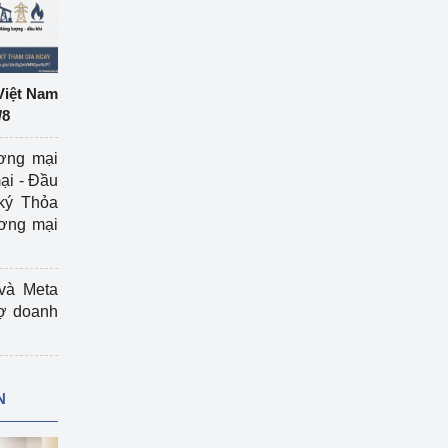
Việt Nam
/8
ương mại
ại - Đầu
ký Thỏa
ương mại
và Meta
rợ doanh
N