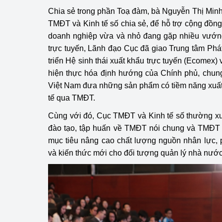
Chia sẻ trong phần Toạ đàm, bà Nguyễn Thị Min
TMĐT và Kinh tế số chia sẻ, để hỗ trợ cộng đồng
doanh nghiệp vừa và nhỏ đang gặp nhiều vướng
trực tuyến, Lãnh đạo Cục đã giao Trung tâm Phá
triển Hệ sinh thái xuất khẩu trực tuyến (Ecomex) 
hiện thực hóa định hướng của Chính phủ, chung
Việt Nam đưa những sản phẩm có tiềm năng xuất 
tế qua TMĐT.
Cùng với đó, Cục TMĐT và Kinh tế số thường xu
đào tạo, tập huấn về TMĐT nói chung và TMĐT x
mục tiêu nâng cao chất lượng nguồn nhân lực, p
và kiến thức mới cho đối tượng quản lý nhà nướ