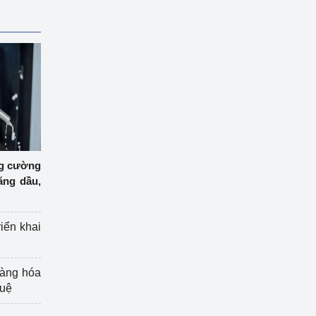
ng cường
ăng dầu,
riển khai
hàng hóa
tuệ