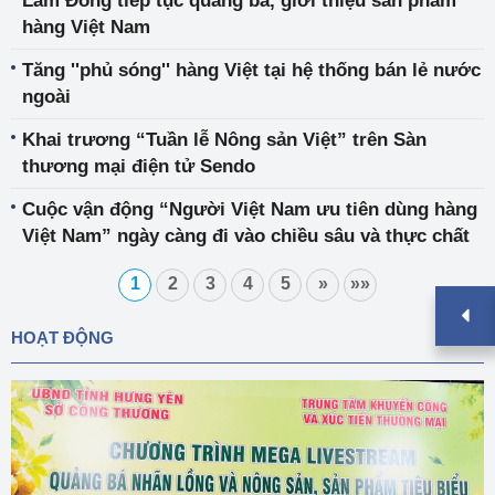
Lâm Đồng tiếp tục quảng bá, giới thiệu sản phẩm
hàng Việt Nam
Tăng ''phủ sóng'' hàng Việt tại hệ thống bán lẻ nước
ngoài
Khai trương “Tuần lễ Nông sản Việt” trên Sàn
thương mại điện tử Sendo
Cuộc vận động “Người Việt Nam ưu tiên dùng hàng
Việt Nam” ngày càng đi vào chiều sâu và thực chất
1
2
3
4
5
»
»»
HOẠT ĐỘNG