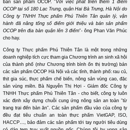
bán sản phẩm OCOP. "
Với việc phát triển thêm 1 điểm
OCOP tại số 180 Lạc Trung, quận Hai Bà Trưng, Hà Nội do
Công ty TNHH Thực phẩm Phú Thiên Tân quản lý, vận
hành đã nâng tổng số điểm giới thiệu và bán sản phẩm
OCOP trên địa bàn quận lên 3 điểm
"- ông Phan Văn Phúc
cho hay.
Công ty Thực phẩm Phú Thiên Tân là một trong những
doanh nghiệp tích cực tham gia Chương trình an sinh xã hội
của thành phố (như Chương trình bình ổn thị trường) bán
các sản phẩm OCOP Hà Nội và các tỉnh, thành phố: rau củ,
thịt gia súc, thực phẩm chế biến, nông sản vùng cao, đặc
sản vùng miền. Bà Nguyễn Thị Hợi - Giám đốc Công ty
TNHH Thực phẩm Phú Thiên Tân - cho biết, công ty luôn
xác định xây dựng chuỗi cung ứng nông sản an toàn "từ
trang trại đến bàn ăn". Các sản phẩm đầu vào của công ty
đều đạt tiêu chuẩn an toàn thực phẩm VietGAP, ISO,
HACCP…, bảo đảm các sản phẩm tới tay người tiêu dùng
có dán tem truy xuất nguồn gốc. Chúng tôi hy vọng sản