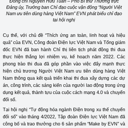
Đồng chí Nguyễn Hữu Tuấn – Phó Bí thư Thường trực
Đảng ủy, Trưởng ban Chỉ đạo cuộc vận động “Người Việt
Nam ưu tiên dùng hàng Việt Nam” EVN phát biểu chỉ đạo
tại hội nghị
Cụ thể, với chủ đề “Thích ứng an toàn, linh hoạt và hiệu
quả” của EVN, Công đoàn Điện lực Việt Nam và Tổng giám
đốc EVN đã ban hành Chỉ thị liên tịch phát động thi đua
thực hiện thắng lợi nhiệm vụ, kế hoạch năm 2022. Các
phong trào thi đua đã góp phần vào việc đẩy mạnh thực
hiện chủ trương Người Việt Nam ưu tiên dùng hàng Việt
Nam thông qua kết quả triển khai thi đua xây dựng các dự
án, công trình, các sáng kiến của người lao động trong ứng
dụng kết quả, thành tựu của cuộc cách mạng 4.0 và chuyển
đổi số.
Tại hội nghị “Tự động hóa ngành Điện trong xu thế chuyển
đổi số” vào tháng 4/2022, Tập đoàn Điện lực Việt Nam đã
công bố và trao thưởng cho 6 sản phẩm “Make by EVN” và