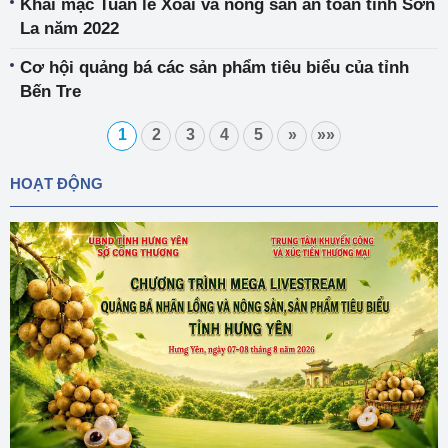
Khai mạc Tuần lễ Xoài và nông sản an toàn tỉnh Sơn
La năm 2022
Cơ hội quảng bá các sản phẩm tiêu biểu của tỉnh
Bến Tre
1
2
3
4
5
»
»»
HOẠT ĐỘNG