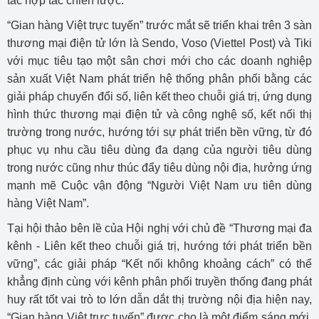
tác hợp tác chiến lược.
“Gian hàng Việt trực tuyến” trước mắt sẽ triển khai trên 3 sàn
thương mại điện tử lớn là Sendo, Voso (Viettel Post) và Tiki
với mục tiêu tạo một sân chơi mới cho các doanh nghiệp
sản xuất Việt Nam phát triển hệ thống phân phối bằng các
giải pháp chuyển đổi số, liên kết theo chuỗi giá trị, ứng dụng
hình thức thương mại điện tử và công nghệ số, kết nối thị
trường trong nước, hướng tới sự phát triển bền vững, từ đó
phục vụ nhu cầu tiêu dùng đa dạng của người tiêu dùng
trong nước cũng như thúc đẩy tiêu dùng nội địa, hưởng ứng
mạnh mẽ Cuộc vận động “Người Việt Nam ưu tiên dùng
hàng Việt Nam”.
Tại hội thảo bên lề của Hội nghị với chủ đề “Thương mại đa
kênh - Liên kết theo chuỗi giá trị, hướng tới phát triển bền
vững”, các giải pháp “Kết nối không khoảng cách” có thể
khẳng định cùng với kênh phân phối truyền thống đang phát
huy rất tốt vai trò to lớn dẫn dắt thị trường nội địa hiện nay,
“Gian hàng Việt trực tuyến” được cho là một điểm sáng mới,