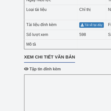
Công Thương - Công
Loại tài liệu
Chỉ thị
N
Chuyển đổi số
Lịch sử phát triển
Tài liệu đính kèm
F
Tải về tại đây
Số lượt xem
598
S
Bản tin Thị trường 
Mô tả
Phát triển nguồn nhâ
Phát triển bền vững
XEM CHI TIẾT VĂN BẢN
Tổ chức kiểm định
Tập tin đính kèm
Văn hóa ngành Côn
Tái cơ cấu ngành 
Quản lý thị trường
Sử dụng năng lượng 