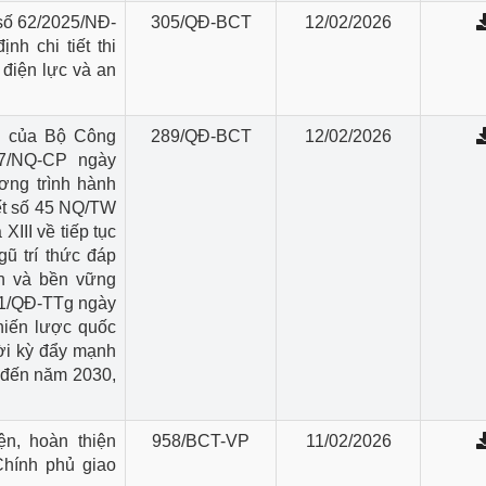
 số 62/2025/NĐ-
305/QĐ-BCT
12/02/2026
h chi tiết thi
 điện lực và an
h của Bộ Công
289/QĐ-BCT
12/02/2026
07/NQ-CP ngày
ơng trình hành
ết số 45 NQ/TW
II về tiếp tục
gũ trí thức đáp
nh và bền vững
711/QĐ-TTg ngày
hiến lược quốc
thời kỳ đẩy mạnh
 đến năm 2030,
ện, hoàn thiện
958/BCT-VP
11/02/2026
hính phủ giao