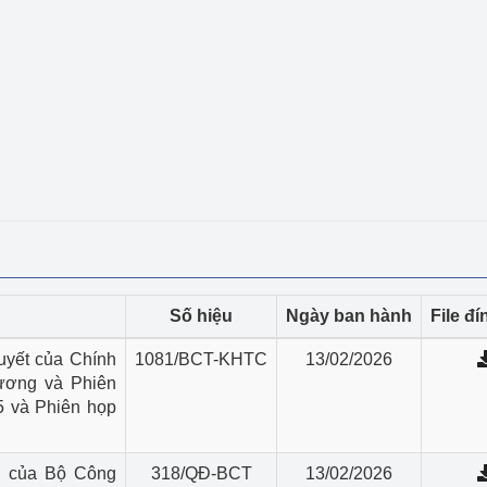
ệp
Công nghiệp nền tảng
ng
Chính sách
Sản xuất công nghiệp
Số hiệu
Ngày ban hành
File đ
uyết của Chính
1081/BCT-KHTC
13/02/2026
hương và Phiên
5 và Phiên họp
h của Bộ Công
318/QĐ-BCT
13/02/2026