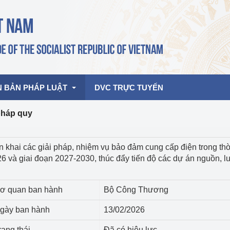
N BẢN PHÁP LUẬT
DVC TRỰC TUYẾN
pháp quy
bản pháp quy
Hoạt động của lãnh đạo Đảng, Nhà 
iển khai các giải pháp, nhiệm vụ bảo đảm cung cấp điện trong thờ
nước
 và giai đoạn 2027-2030, thúc đẩy tiến độ các dự án nguồn, l
ghiệp, Thương 
bản điều hành
am 2026
Hoạt động của Lãnh đạo Bộ
bản hợp nhất
ơ quan ban hành
Bộ Công Thương
Hoạt động của các đơn vị
gày ban hành
13/02/2026
rưởng
rạng thái
Đã có hiệu lực