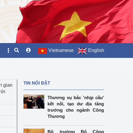
Vietnamese
English
TIN NỔI BẬT
i gian
ưới
Thương vụ bắc 'nhịp cầu'
kết nối, tạo dư địa tăng
trưởng cho ngành Công
Thương
Bộ trưởng Bộ Công