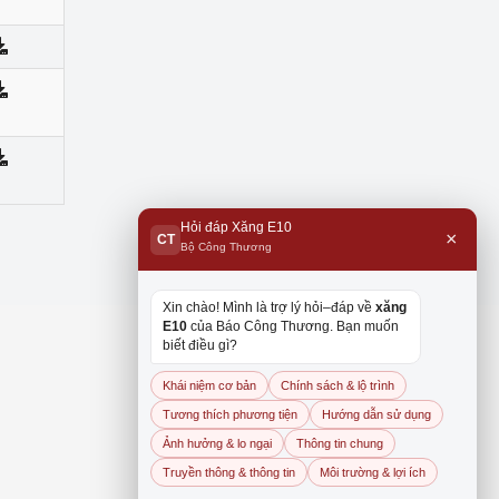
Hỏi đáp Xăng E10
×
CT
Bộ Công Thương
Xin chào! Mình là trợ lý hỏi–đáp về
xăng
E10
của Báo Công Thương. Bạn muốn
biết điều gì?
Khái niệm cơ bản
Chính sách & lộ trình
Tương thích phương tiện
Hướng dẫn sử dụng
Ảnh hưởng & lo ngại
Thông tin chung
Truyền thông & thông tin
Môi trường & lợi ích