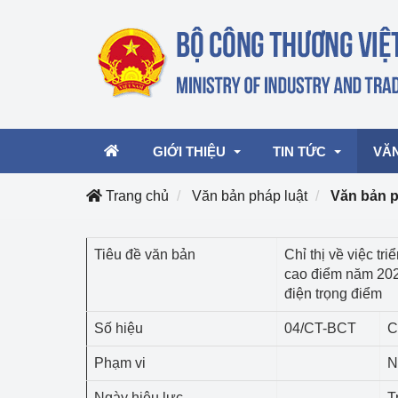
GIỚI THIỆU
TIN TỨC
VĂ
Trang chủ
Văn bản pháp luật
Văn bản 
Lãnh đạo Bộ
Hoạt động
Văn 
Tiêu đề văn bản
Chỉ thị về việc tr
cao điểm năm 2026
Chức năng nhiệm vụ
Giải thưởng Công n
Văn 
điện trọng điểm
mại, Dịch vụ Việt N
Cơ cấu tổ chức
Văn 
Số hiệu
04/CT-BCT
C
Công Thương 57
Phạm vi
N
Hoạt động của Bộ t
Ngày hiệu lực
T