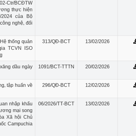
 02-Ctr/BCĐTW
ương thực hiện
2/2024 của Bộ
 công nghệ, đổi
 Hệ thống quản
313/QĐ-BCT
13/02/2026
 gia TCVN ISO
g
 xăng dầu ngày
1091/BCT-TTTN
20/02/2026
g, tập huấn về
296/QĐ-BCT
12/02/2026
quan nhập khẩu
06/2026/TT-BCT
13/02/2026
hương mại song
òa Xã hội Chủ
uốc Campuchia