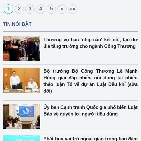
1
2
3
4
5
»
»»
TIN NỔI BẬT
Thương vụ bắc 'nhịp cầu' kết nối, tạo dư
địa tăng trưởng cho ngành Công Thương
Bộ trưởng Bộ Công Thương Lê Mạnh
Hùng giải đáp nhiều nội dung tại phiên
thảo luận Tổ về dự án Luật Dầu khí (sửa
đổi)
Ủy ban Cạnh tranh Quốc gia phổ biến Luật
Bảo vệ quyền lợi người tiêu dùng
Phát huy vai trò ngoại giao trong bảo đảm