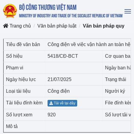
To
na
Trang chủ
Văn bản pháp luật
Văn bản pháp quy
Tiêu đề văn bản
Công điện về việc vận hành an toàn hệ t
Số hiệu
5418/CĐ-BCT
Cơ quan ban
Phạm vi
Ngày ban hà
Ngày hiệu lực
21/07/2025
Trạng thái
Loại tài liệu
Công điện
Người ký
Tài liệu đính kèm
File đính kèm
Tải về tại đây
Số lượt xem
920
Số lượt tải về
Mô tả