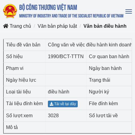
To
na
Trang chủ
Văn bản pháp luật
Văn bản điều hành
Tiêu đề văn bản
Công văn về việc điều hành kinh doanh
Số hiệu
1990/BCT-TTTN
Cơ quan ban hành
Phạm vi
Ngày ban hành
Ngày hiệu lực
Trạng thái
Loại tài liệu
điều hành
Người ký
Tài liệu đính kèm
File đính kèm
Tải về tại đây
Số lượt xem
3028
Số lượt tải về
Mô tả