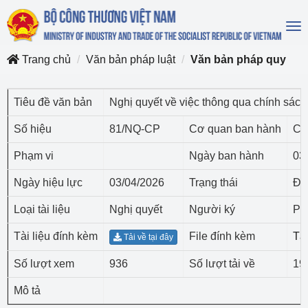
To
na
Trang chủ
Văn bản pháp luật
Văn bản pháp quy
Tiêu đề văn bản
Nghị quyết về việc thông qua chính sách
Số hiệu
81/NQ-CP
Cơ quan ban hành
Ch
Phạm vi
Ngày ban hành
03
Ngày hiệu lực
03/04/2026
Trạng thái
Đã
Loại tài liệu
Nghị quyết
Người ký
Ph
Tài liệu đính kèm
File đính kèm
Tả
Tải về tại đây
Số lượt xem
936
Số lượt tải về
19
Mô tả