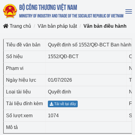
To
na
Trang chủ
Văn bản pháp luật
Văn bản điều hành
Tiêu đề văn bản
Quyết định số 1552/QĐ-BCT Ban hành Kế
Số hiệu
1552/QĐ-BCT
Cơ
Phạm vi
Ng
Ngày hiệu lực
01/07/2026
Tr
Loại tài liệu
Quyết định
Ng
Tài liệu đính kèm
Fi
Tải về tại đây
Số lượt xem
1074
Số
Mô tả