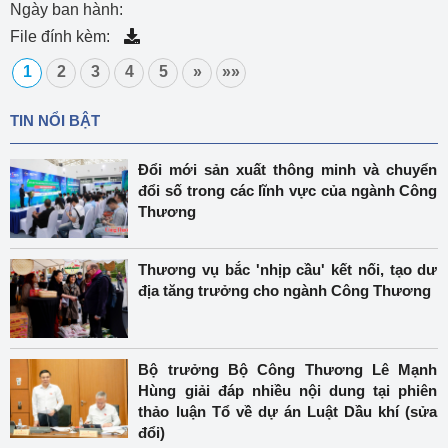
Ngày ban hành:
File đính kèm:
1
2
3
4
5
»
»»
TIN NỔI BẬT
Đổi mới sản xuất thông minh và chuyển
đổi số trong các lĩnh vực của ngành Công
Thương
Thương vụ bắc 'nhịp cầu' kết nối, tạo dư
địa tăng trưởng cho ngành Công Thương
Bộ trưởng Bộ Công Thương Lê Mạnh
Hùng giải đáp nhiều nội dung tại phiên
thảo luận Tổ về dự án Luật Dầu khí (sửa
đổi)