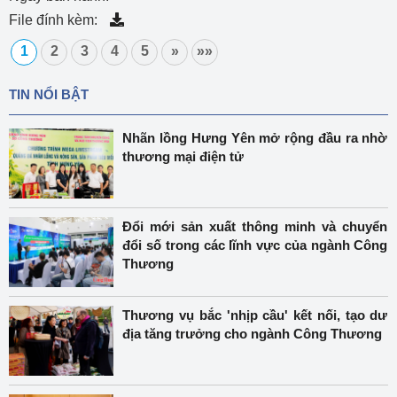
File đính kèm:
1
2
3
4
5
»
»»
TIN NỔI BẬT
Nhãn lồng Hưng Yên mở rộng đầu ra nhờ
thương mại điện tử
Đổi mới sản xuất thông minh và chuyển
đổi số trong các lĩnh vực của ngành Công
Thương
Thương vụ bắc 'nhịp cầu' kết nối, tạo dư
địa tăng trưởng cho ngành Công Thương