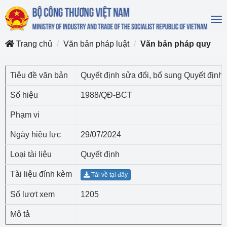
To
na
Trang chủ
Văn bản pháp luật
Văn bản pháp quy
Tiêu đề văn bản
Quyết định sửa đổi, bổ sung Quyết địn
Số hiệu
1988/QĐ-BCT
Phạm vi
Ngày hiệu lực
29/07/2024
Loại tài liệu
Quyết định
Tài liệu đính kèm
Tải về tại đây
Số lượt xem
1205
Mô tả