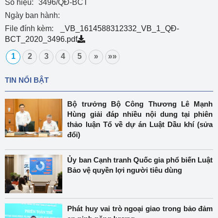
Số hiệu:
3496/QĐ-BCT
Ngày ban hành:
File đính kèm:
_VB_1614588312332_VB_1_QĐ-
BCT_2020_3496.pdf
1
2
3
4
5
»
»»
TIN NỔI BẬT
Bộ trưởng Bộ Công Thương Lê Mạnh
Hùng giải đáp nhiều nội dung tại phiên
thảo luận Tổ về dự án Luật Dầu khí (sửa
đổi)
Ủy ban Cạnh tranh Quốc gia phổ biến Luật
Bảo vệ quyền lợi người tiêu dùng
Phát huy vai trò ngoại giao trong bảo đảm