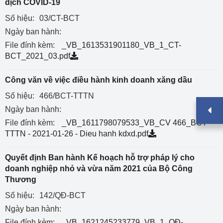
dịch COVID-19
Số hiệu:
03/CT-BCT
Ngày ban hành:
File đính kèm:
_VB_1613531901180_VB_1_CT-
BCT_2021_03.pdf
Công văn về việc điều hành kinh doanh xăng dầu
Số hiệu:
466/BCT-TTTN
Ngày ban hành:
File đính kèm:
_VB_1611798079533_VB_CV 466_BCT-
TTTN - 2021-01-26 - Dieu hanh kdxd.pdf
Quyết định Ban hành Kế hoạch hỗ trợ pháp lý cho
doanh nghiệp nhỏ và vừa năm 2021 của Bộ Công
Thương
Số hiệu:
142/QĐ-BCT
Ngày ban hành:
File đính kèm:
_VB_1621245233779_VB_1_QĐ-