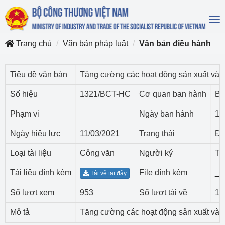
To
na
Trang chủ
Văn bản pháp luật
Văn bản điều hành
Tiêu đề văn bản
Tăng cường các hoạt động sản xuất và cu
Số hiệu
1321/BCT-HC
Cơ quan ban hành
Bộ
Phạm vi
Ngày ban hành
11
Ngày hiệu lực
11/03/2021
Trạng thái
Đã
Loại tài liệu
Công văn
Người ký
Th
Tài liệu đính kèm
File đính kèm
_V
Tải về tại đây
Số lượt xem
953
Số lượt tải về
10
Mô tả
Tăng cường các hoạt động sản xuất và cu