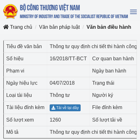
To
na
Trang chủ
Văn bản pháp luật
Văn bản điều hành
Tiêu đề văn bản
Thông tư quy định chi tiết thi hành cô
Số hiệu
16/2018/TT-BCT
Cơ quan ban hành
Phạm vi
Ngày ban hành
Ngày hiệu lực
04/07/2018
Trạng thái
Loại tài liệu
Thông tư
Người ký
Tài liệu đính kèm
File đính kèm
Tải về tại đây
Số lượt xem
1260
Số lượt tải về
Mô tả
Thông tư quy định chi tiết thi hành côn