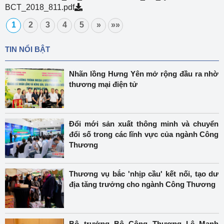
BCT_2018_811.pdf
1
2
3
4
5
»
»»
TIN NỔI BẬT
Nhãn lồng Hưng Yên mở rộng đầu ra nhờ
thương mại điện tử
Đổi mới sản xuất thông minh và chuyển
đổi số trong các lĩnh vực của ngành Công
Thương
Thương vụ bắc 'nhịp cầu' kết nối, tạo dư
địa tăng trưởng cho ngành Công Thương
Bộ trưởng Bộ Công Thương Lê Mạnh