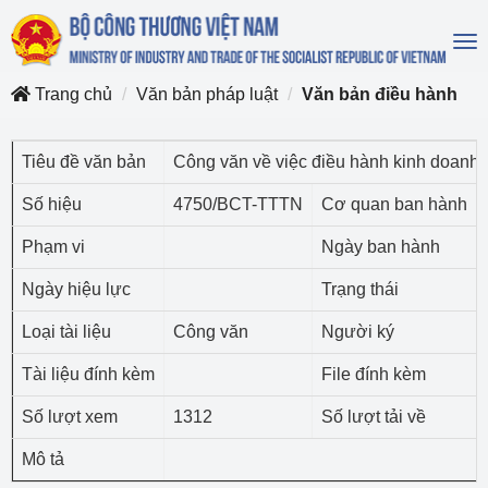
To
na
Trang chủ
Văn bản pháp luật
Văn bản điều hành
Tiêu đề văn bản
Công văn về việc điều hành kinh doanh
Số hiệu
4750/BCT-TTTN
Cơ quan ban hành
Phạm vi
Ngày ban hành
Ngày hiệu lực
Trạng thái
Loại tài liệu
Công văn
Người ký
Tài liệu đính kèm
File đính kèm
Số lượt xem
1312
Số lượt tải về
Mô tả