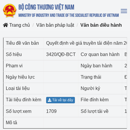
To
na
Trang chủ
Văn bản pháp luật
Văn bản điều hành
Tiêu đề văn bản
Quyết định về giá truyền tải điện năm 20
Số hiệu
3420/QĐ-BCT
Cơ quan ban hành
Bộ
Phạm vi
Ngày ban hành
20
Ngày hiệu lực
Trạng thái
Đã
Loại tài liệu
Người ký
Th
Tài liệu đính kèm
File đính kèm
Tả
Tải về tại đây
Số lượt xem
1709
Số lượt tải về
10
Mô tả