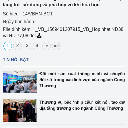
tàng trữ, sử dụng và phá hủy vũ khí hóa học
Số hiệu:
14/VBHN-BCT
Ngày ban hành:
File đính kèm:
_VB_1569401207915_VB_Hop nhat ND38
va ND 77,08.doc
1
2
3
4
»
»»
TIN NỔI BẬT
Đổi mới sản xuất thông minh và chuyển
đổi số trong các lĩnh vực của ngành Công
Thương
Thương vụ bắc 'nhịp cầu' kết nối, tạo dư
địa tăng trưởng cho ngành Công Thương