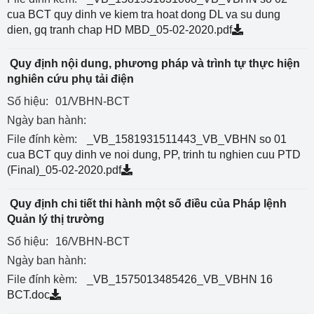
cua BCT quy dinh ve kiem tra hoat dong DL va su dung
dien, gq tranh chap HD MBD_05-02-2020.pdf
Quy định nội dung, phương pháp và trình tự thực hiện
nghiên cứu phụ tải điện
Số hiệu:
01/VBHN-BCT
Ngày ban hành:
File đính kèm:
_VB_1581931511443_VB_VBHN so 01
cua BCT quy dinh ve noi dung, PP, trinh tu nghien cuu PTD
(Final)_05-02-2020.pdf
Quy định chi tiết thi hành một số điều của Pháp lệnh
Quản lý thị trường
Số hiệu:
16/VBHN-BCT
Ngày ban hành:
File đính kèm:
_VB_1575013485426_VB_VBHN 16
BCT.doc