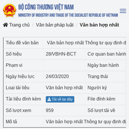
To
na
Trang chủ
Văn bản pháp luật
Văn bản hợp nhất
Tiêu đề văn bản
Văn bản hợp nhất Thông tư quy định địn
Số hiệu
28/VBHN-BCT
Cơ quan ban hành
Phạm vi
Ngày ban hành
Ngày hiệu lực
24/03/2020
Trạng thái
Loại tài liệu
Văn bản hợp nhất
Người ký
Tài liệu đính kèm
File đính kèm
Tải về tại đây
Số lượt xem
959
Số lượt tải về
Mô tả
Văn bản hợp nhất Thông tư quy định địn