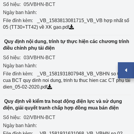
Số hiệu:
05/VBHN-BCT
Ngày ban hành:
File đính kèm:
_VB_1583813081715_VB_VB hợp nhất số
05 (TT30+TT42) về XK gạo.pdf
Quy định nội dung, trình tự thực hiện các chương trình
điều chỉnh phụ tải điện
Số hiệu:
03/VBHN-BCT
Ngày ban hành:
File đính kèm:
_VB_1581931807948_VB_VBHN so 03
cua BCT quy dinh noi dung, trinh tu thuc hien cac CT phụ tải
dien_05-02-2020.pdf
Quy định về kiểm tra hoạt động điện lực và sử dụng
điện, giải quyết tranh chấp hợp đồng mua bán điện
Số hiệu:
02/VBHN-BCT
Ngày ban hành:
File đính kèm:
_VB_1581931631068_VB_VBHN so 02