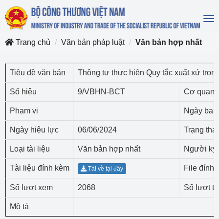
To
na
Trang chủ
Văn bản pháp luật
Văn bản hợp nhất
Tiêu đề văn bản
Thông tư thực hiện Quy tắc xuất xứ tro
Số hiệu
9/VBHN-BCT
Cơ quan 
Phạm vi
Ngày ban
Ngày hiệu lực
06/06/2024
Trạng thái
Loại tài liệu
Văn bản hợp nhất
Người ký
Tài liệu đính kèm
File đính
Tải về tại đây
Số lượt xem
2068
Số lượt tả
Mô tả