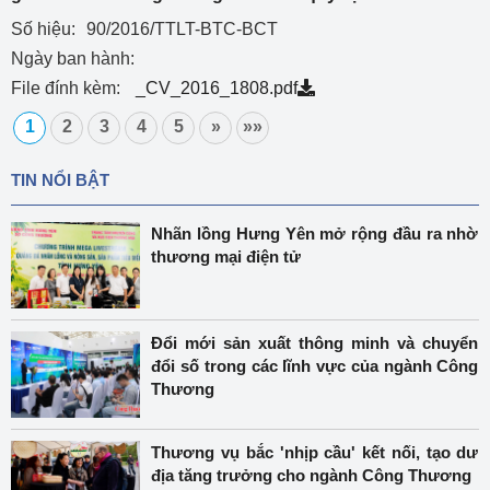
Số hiệu:
90/2016/TTLT-BTC-BCT
Ngày ban hành:
File đính kèm:
_CV_2016_1808.pdf
1
2
3
4
5
»
»»
TIN NỔI BẬT
Nhãn lồng Hưng Yên mở rộng đầu ra nhờ
thương mại điện tử
Đổi mới sản xuất thông minh và chuyển
đổi số trong các lĩnh vực của ngành Công
Thương
Thương vụ bắc 'nhịp cầu' kết nối, tạo dư
địa tăng trưởng cho ngành Công Thương