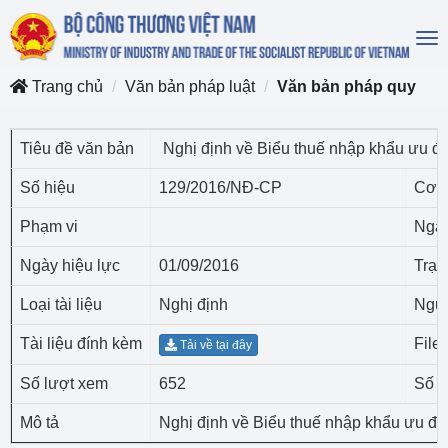
To
na
Trang chủ
Văn bản pháp luật
Văn bản pháp quy
Tiêu đề văn bản
Nghị định về Biểu thuế nhập khẩu ưu đ
Số hiệu
129/2016/NĐ-CP
Cơ q
Phạm vi
Ngày
Ngày hiệu lực
01/09/2016
Trạn
Loại tài liệu
Nghị định
Ngườ
Tài liệu đính kèm
File
Tải về tại đây
Số lượt xem
652
Số l
Mô tả
Nghị định về Biểu thuế nhập khẩu ưu đ