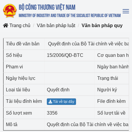
To
na
Trang chủ
Văn bản pháp luật
Văn bản pháp quy
Tiêu đề văn bản
Quyết định của Bộ Tài chính về việc ba
Số hiệu
15/2006/QĐ-BTC
Cơ quan ban hà
Phạm vi
Ngày ban hành
Ngày hiệu lực
Trạng thái
Loại tài liệu
Quyết định
Người ký
Tài liệu đính kèm
File đính kèm
Tải về tại đây
Số lượt xem
3356
Số lượt tải về
Mô tả
Quyết định của Bộ Tài chính về việc ba