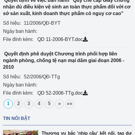
Quyết định về việc ban hành "Quy chế cấp Giấy chứng
nhận đủ điều kiện vệ sinh an toàn thực phẩm đối với cơ
sở sản xuất, kinh doanh thực phẩm có nguy cơ cao"
Số hiệu:
11/2006/QĐ-BYT
Ngày ban hành:
File đính kèm:
QD 11-2006-BYT.doc
Quyết định phê duyệt Chương trình phối hợp liên
ngành phòng, chống tệ nạn mại dâm giai đoạn 2006 -
2010
Số hiệu:
52/2006/QĐ-TTg
Ngày ban hành:
File đính kèm:
QD 52-2006-TTg.doc
1
2
3
4
5
»
»»
TIN NỔI BẬT
Thương vụ bắc 'nhịp cầu' kết nối, tạo dư