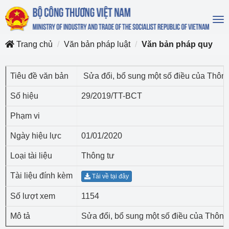
To
na
Trang chủ
Văn bản pháp luật
Văn bản pháp quy
Tiêu đề văn bản
Sửa đổi, bổ sung một số điều của Thôn
Số hiệu
29/2019/TT-BCT
Phạm vi
Ngày hiệu lực
01/01/2020
Loại tài liệu
Thông tư
Tài liệu đính kèm
Tải về tại đây
Số lượt xem
1154
Mô tả
Sửa đổi, bổ sung một số điều của Thôn