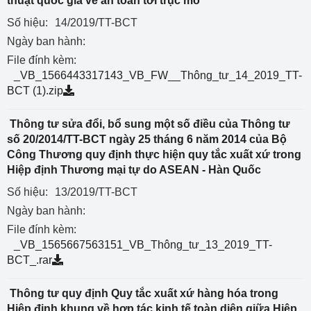
thuật quốc gia về an toàn tời trục mỏ”
Số hiệu:
14/2019/TT-BCT
Ngày ban hành:
File đính kèm:
_VB_1566443317143_VB_FW__Thông_tư_14_2019_TT-
BCT (1).zip
Thông tư sửa đổi, bổ sung một số điều của Thông tư
số 20/2014/TT-BCT ngày 25 tháng 6 năm 2014 của Bộ
Công Thương quy định thực hiện quy tắc xuất xứ trong
Hiệp định Thương mại tự do ASEAN - Hàn Quốc
Số hiệu:
13/2019/TT-BCT
Ngày ban hành:
File đính kèm:
_VB_1565667563151_VB_Thông_tư_13_2019_TT-
BCT_.rar
Thông tư quy định Quy tắc xuất xứ hàng hóa trong
Hiệp định khung về hợp tác kinh tế toàn diện giữa Hiệp