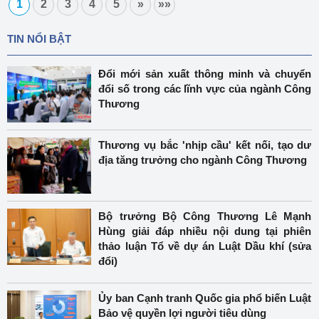
1
2
3
4
5
»
»»
TIN NỔI BẬT
Đổi mới sản xuất thông minh và chuyển
đổi số trong các lĩnh vực của ngành Công
Thương
Thương vụ bắc 'nhịp cầu' kết nối, tạo dư
địa tăng trưởng cho ngành Công Thương
Bộ trưởng Bộ Công Thương Lê Mạnh
Hùng giải đáp nhiều nội dung tại phiên
thảo luận Tổ về dự án Luật Dầu khí (sửa
đổi)
Ủy ban Cạnh tranh Quốc gia phổ biến Luật
Bảo vệ quyền lợi người tiêu dùng