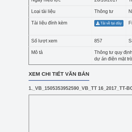
Công Thương - Công
Loại tài liệu
Thông tư
N
Chuyển đổi số
Tài liệu đính kèm
F
Tải về tại đây
Lịch sử phát triển
Số lượt xem
857
S
Bản tin Thị trường 
Mô tả
Thông tư quy địn
Phát triển nguồn nhâ
dự án điện mặt tr
Phát triển bền vững
XEM CHI TIẾT VĂN BẢN
Tổ chức kiểm định
1._VB_1505353952590_VB_TT 16_2017_TT-BC
Văn hóa ngành Côn
Tái cơ cấu ngành 
Quản lý thị trường
Sử dụng năng lượng 