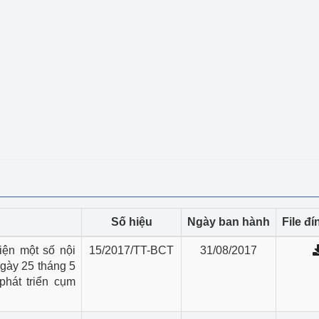
ệp
Công nghiệp nền tảng
ng
Chính sách
Sản xuất công nghiệp
Số hiệu
Ngày ban hành
File đ
ện một số nội
15/2017/TT-BCT
31/08/2017
gày 25 tháng 5
hát triển cụm