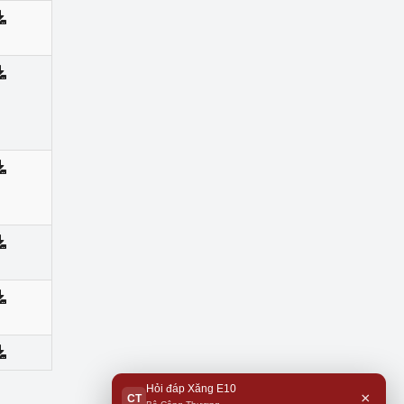
Hỏi đáp Xăng E10
×
CT