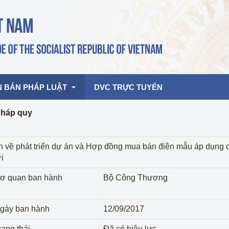
N BẢN PHÁP LUẬT
DVC TRỰC TUYẾN
pháp quy
bản pháp quy
Hoạt động của lãnh đạo Đảng, Nhà 
h về phát triển dự án và Hợp đồng mua bán điện mẫu áp dụng 
nước
i
ghiệp, Thương 
bản điều hành
am 2026
Hoạt động của Lãnh đạo Bộ
ơ quan ban hành
Bộ Công Thương
bản hợp nhất
Hoạt động của các đơn vị
gày ban hành
12/09/2017
rưởng
rạng thái
Đã có hiệu lực