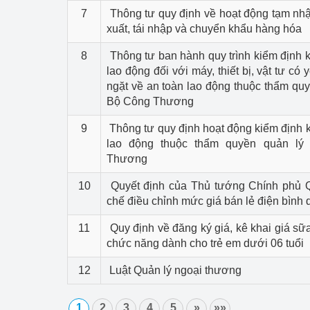
7
Thông tư quy định về hoạt động tạm nhập
xuất, tái nhập và chuyển khẩu hàng hóa
8
Thông tư ban hành quy trình kiểm định k
lao động đối với máy, thiết bị, vật tư có
ngặt về an toàn lao động thuộc thẩm qu
Bộ Công Thương
9
Thông tư quy định hoạt động kiểm định k
lao động thuộc thẩm quyền quản lý
Thương
10
Quyết định của Thủ tướng Chính phủ Q
chế điều chỉnh mức giá bán lẻ điện bình
11
Quy định về đăng ký giá, kê khai giá s
chức năng dành cho trẻ em dưới 06 tuổi
12
Luật Quản lý ngoại thương
1
2
3
4
5
»
»»