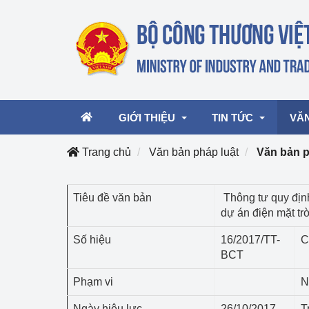
GIỚI THIỆU
TIN TỨC
VĂ
Trang chủ
Văn bản pháp luật
Văn bản 
Lãnh đạo Bộ
Hoạt động
Văn 
Tiêu đề văn bản
Thông tư quy địn
dự án điện mặt trờ
Chức năng nhiệm vụ
Giải thưởng Công n
Văn 
mại, Dịch vụ Việt N
Số hiệu
16/2017/TT-
C
Cơ cấu tổ chức
Văn 
BCT
Công Thương 57
Phạm vi
N
Hoạt động của Bộ t
Ngày hiệu lực
26/10/2017
T