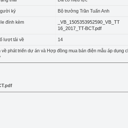
 luận
Họp báo
gười ký
Bộ trưởng Trần Tuấn Anh
Thông cáo báo chí
ile đính kèm
_VB_1505353952590_VB_TT
Điểm báo
16_2017_TT-BCT.pdf
ố lượt tải về
14
Nông Lâm Thủy sản
h về phát triển dự án và Hợp đồng mua bán điện mẫu áp dụng c
n lực
ờ
Tổ chức kiểm định kỹ thuật an toàn lao 
động thuộc thẩm quyền quản lý của 
T.pdf
g Thương
Bộ Công Thương
Công Thương
Tổ chức được cấp GCN đăng ký, hoạt 
động kiểm định thiết bị, dụng cụ điện 
làm việc ở môi trường không có nguy 
hiểm khí, bụi nổ
tiết kiệm và 
Hiệu quả năng lượng