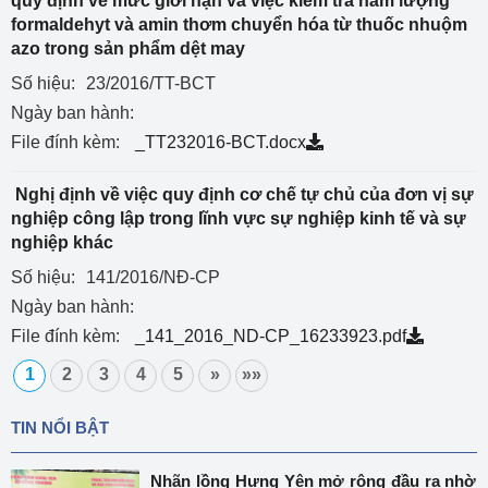
quy định về mức giới hạn và việc kiểm tra hàm lượng
formaldehyt và amin thơm chuyển hóa từ thuốc nhuộm
azo trong sản phẩm dệt may
Số hiệu:
23/2016/TT-BCT
Ngày ban hành:
File đính kèm:
_TT232016-BCT.docx
Nghị định về việc quy định cơ chế tự chủ của đơn vị sự
nghiệp công lập trong lĩnh vực sự nghiệp kinh tế và sự
nghiệp khác
Số hiệu:
141/2016/NĐ-CP
Ngày ban hành:
File đính kèm:
_141_2016_ND-CP_16233923.pdf
1
2
3
4
5
»
»»
TIN NỔI BẬT
Nhãn lồng Hưng Yên mở rộng đầu ra nhờ