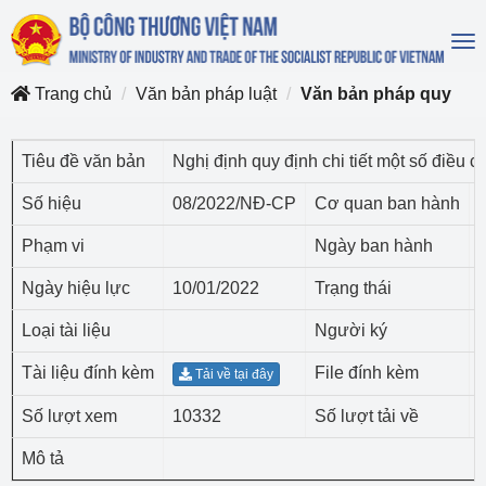
To
na
Trang chủ
Văn bản pháp luật
Văn bản pháp quy
Tiêu đề văn bản
Nghị định quy định chi tiết một số điều 
Số hiệu
08/2022/NĐ-CP
Cơ quan ban hành
Phạm vi
Ngày ban hành
Ngày hiệu lực
10/01/2022
Trạng thái
Loại tài liệu
Người ký
Tài liệu đính kèm
File đính kèm
Tải về tại đây
Số lượt xem
10332
Số lượt tải về
Mô tả