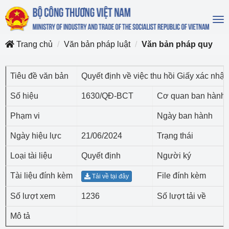
To
na
Trang chủ
Văn bản pháp luật
Văn bản pháp quy
Tiêu đề văn bản
Quyết định về việc thu hồi Giấy xác nhậ
Số hiệu
1630/QĐ-BCT
Cơ quan ban hành
Phạm vi
Ngày ban hành
Ngày hiệu lực
21/06/2024
Trạng thái
Loại tài liệu
Quyết định
Người ký
Tài liệu đính kèm
File đính kèm
Tải về tại đây
Số lượt xem
1236
Số lượt tải về
Mô tả