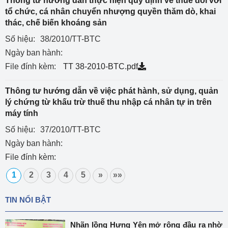
Thông tư hướng dẫn thực hiện quy định về thuế đối với
tổ chức, cá nhân chuyển nhượng quyền thăm dò, khai
thác, chế biến khoáng sản
Số hiệu:
38/2010/TT-BTC
Ngày ban hành:
File đính kèm:
TT 38-2010-BTC.pdf
Thông tư hướng dẫn về việc phát hành, sử dụng, quản
lý chứng từ khấu trừ thuế thu nhập cá nhân tự in trên
máy tính
Số hiệu:
37/2010/TT-BTC
Ngày ban hành:
File đính kèm:
1
2
3
4
5
»
»»
TIN NỔI BẬT
Nhãn lồng Hưng Yên mở rộng đầu ra nhờ