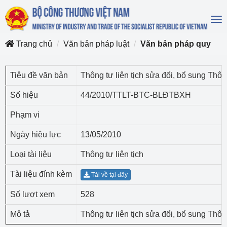
To
na
Trang chủ
Văn bản pháp luật
Văn bản pháp quy
Tiêu đề văn bản
Thông tư liên tịch sửa đổi, bổ sung Thô
Số hiệu
44/2010/TTLT-BTC-BLĐTBXH
Phạm vi
Ngày hiệu lực
13/05/2010
Loại tài liệu
Thông tư liên tịch
Tài liệu đính kèm
Tải về tại đây
Số lượt xem
528
Mô tả
Thông tư liên tịch sửa đổi, bổ sung Thô