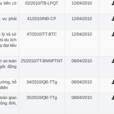
u bên có
02/2010/TB-LPQT
12/04/2010
ệp
Công nghiệp nền tảng
c vụ phát
41/2010/NĐ-CP
12/04/2010
ng
Chính sách
Sản xuất công nghiệp
 lý và sử
47/2010/TT-BTC
12/04/2010
ú du lịch
ụ đạt tiêu
h an toàn
25/2010/TT-BNNPTNT
08/04/2010
gốc động
hường, hỗ
34/2010/QĐ-TTg
08/04/2010
 điện
toàn giao
35/2010/QĐ-TTg
08/04/2010
ông tỉnh,