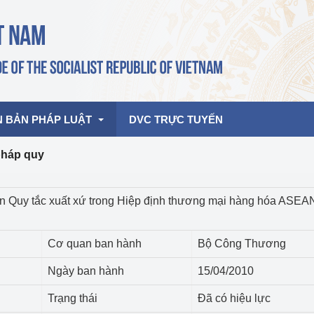
N BẢN PHÁP LUẬT
DVC TRỰC TUYẾN
pháp quy
bản pháp quy
Hoạt động của lãnh đạo Đảng, Nhà 
ện Quy tắc xuất xứ trong Hiệp định thương mại hàng hóa ASEA
nước
ghiệp, Thương 
bản điều hành
am 2026
Hoạt động của Lãnh đạo Bộ
Cơ quan ban hành
Bộ Công Thương
bản hợp nhất
Hoạt động của các đơn vị
Ngày ban hành
15/04/2010
rưởng
Trạng thái
Đã có hiệu lực