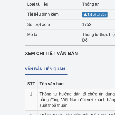
Công Thương - Công
Loại tài liệu
Thông tư
Tài liệu đính kèm
Chuyển đổi số
Tải về tại đây
Số lượt xem
1752
Lịch sử phát triển
Mô tả
Thông tư thực hi
Bản tin Thị trường 
Độ
Phát triển nguồn nhâ
XEM CHI TIẾT VĂN BẢN
Phát triển bền vững
VĂN BẢN LIÊN QUAN
Tổ chức kiểm định
Văn hóa ngành Côn
STT
Tên văn bản
Tái cơ cấu ngành 
1
Thông tư hướng dẫn tổ chức tín dụng
bằng đồng Việt Nam đối với khách hàng
Quản lý thị trường
suất thoả thuận
Sử dụng năng lượng 