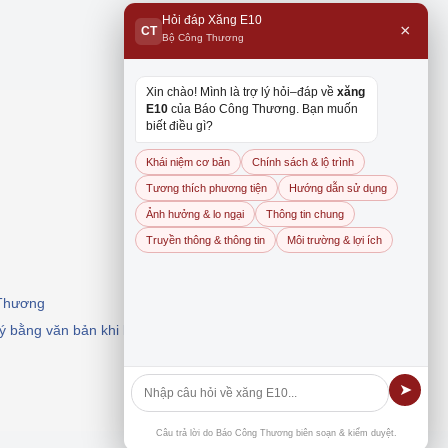
Hỏi đáp Xăng E10
×
CT
Bộ Công Thương
Xin chào! Mình là trợ lý hỏi–đáp về
xăng
E10
của Báo Công Thương. Bạn muốn
biết điều gì?
Khái niệm cơ bản
Chính sách & lộ trình
Tương thích phương tiện
Hướng dẫn sử dụng
Ảnh hưởng & lo ngại
Thông tin chung
Truyền thông & thông tin
Môi trường & lợi ích
 Thương
 ý bằng văn bản khi khai thác, dẫn nguồn.
➤
Câu trả lời do Báo Công Thương biên soạn & kiểm duyệt.