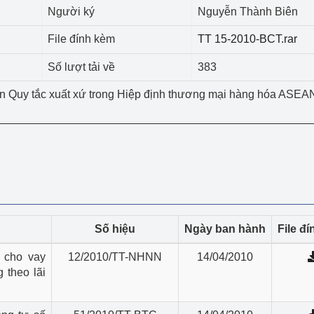
 luận
Họp báo
Người ký
Nguyễn Thành Biên
Thông cáo báo chí
File đính kèm
TT 15-2010-BCT.rar
Số lượt tải về
383
Điểm báo
ện Quy tắc xuất xứ trong Hiệp định thương mại hàng hóa ASEA
Nông Lâm Thủy sản
n lực
Tổ chức kiểm định kỹ thuật an toàn lao 
động thuộc thẩm quyền quản lý của 
g Thương
Bộ Công Thương
Số hiệu
Ngày ban hành
File đ
Công Thương
Tổ chức được cấp GCN đăng ký, hoạt 
 cho vay
12/2010/TT-NHNN
14/04/2010
động kiểm định thiết bị, dụng cụ điện 
 theo lãi
làm việc ở môi trường không có nguy 
hiểm khí, bụi nổ
tiết kiệm và 
Hiệu quả năng lượng