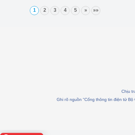
1
2
3
4
5
»
»»
Chịu t
Ghi rõ nguồn “Cổng thông tin điện tử Bộ 