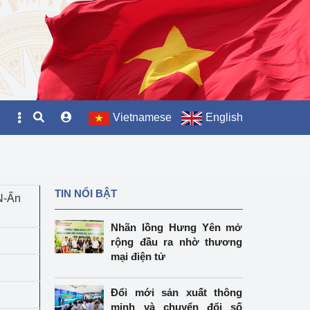
Vietnamese
English
TIN NỔI BẬT
N-Ấn
Nhãn lồng Hưng Yên mở
rộng đầu ra nhờ thương
mại điện tử
Đổi mới sản xuất thông
minh và chuyển đổi số