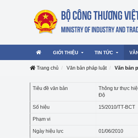
GIỚI THIỆU
TIN TỨC
VĂ
Trang chủ
Văn bản pháp luật
Văn bản 
Lãnh đạo Bộ
Hoạt động
Văn 
Tiêu đề văn bản
Thông tư thực hi
Độ
Chức năng nhiệm vụ
Giải thưởng Công n
Văn 
mại, Dịch vụ Việt N
Số hiệu
15/2010/TT-BCT
Cơ cấu tổ chức
Văn 
Công Thương 57
Phạm vi
Hoạt động của Bộ t
Ngày hiệu lực
01/06/2010