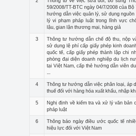
2
Thông tư về việc sửa đổi, bổ sung Th
hiệu quả
59/2008/TT-BTC ngày 04/7/2008 của Bộ 
hướng dẫn việc quản lý, sử dụng nguồn 
Khoa học, công nghệ
lý vi phạm pháp luật trong lĩnh vực c
tạo
lậu, gian lận thương mại, hàng giả
Thông báo
3
Thông tư hướng dẫn chế độ thu, nộp v
sử dụng lệ phí cấp giấy phép kinh doan
Bảo vệ môi trường
quốc tế, cấp giấy phép thành lập chi n
phòng đại diện doanh nghiệp du lịch n
Bảo vệ nền tảng tư 
tại Việt Nam, cấp thẻ hướng dẫn viên du 
...
Doanh nghiệp - Ngư
4
Thông tư hướng dẫn việc phân loại, áp
Xúc tiến thương mại
thuế đối với hàng hóa xuất khẩu, nhập k
5
Nghị định về kiểm tra và xử lý văn bản
Thị trường nước ngo
pháp luật
Thị trường trong nư
6
Thông báo ngày điều ước quốc tế nhiề
hiệu lực đối với Việt Nam
Ngành Công Thương 
Đại hội XIV của Đản