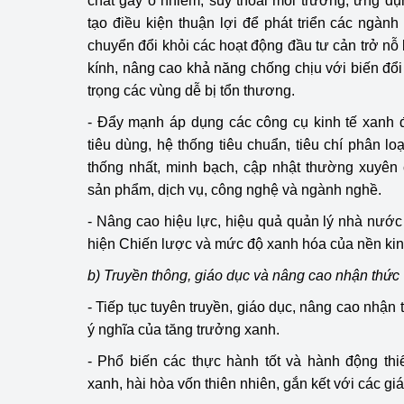
chất gây ô nhiễm, suy thoái môi trường, ứng dụ
tạo điều kiện thuận lợi để phát triển các ngàn
chuyển đổi khỏi các hoạt động đầu tư cản trở nỗ 
kính, nâng cao khả năng chống chịu với biến đổi
trọng các vùng dễ bị tổn thương.
- Đẩy mạnh áp dụng các công cụ kinh tế xanh đ
tiêu dùng, hệ thống tiêu chuẩn, tiêu chí phân l
thống nhất, minh bạch, cập nhật thường xuyên 
sản phẩm, dịch vụ, công nghệ và ngành nghề.
- Nâng cao hiệu lực, hiệu quả quản lý nhà nước 
hiện Chiến lược và mức độ xanh hóa của nền kin
b) Truyền thông, giáo dục và nâng cao nhận thức
- Tiếp tục tuyên truyền, giáo dục, nâng cao nhận t
ý nghĩa của tăng trưởng xanh.
- Phổ biến các thực hành tốt và hành động thiế
xanh, hài hòa vốn thiên nhiên, gắn kết với các giá 