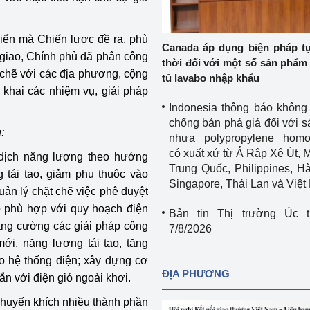
Cơ sở sản xuất, sửa chữa chai chứa 
LPG
riển mà Chiến lược đề ra, phù
 và đổi mới sáng 
Canada áp dụng biện pháp t
giao, Chính phủ đã phân công
Tổ chức huấn luyện, bồi dưỡng 
thời đối với một số sản phẩm 
nghiệp vụ kiểm định kỹ thuật an toàn 
 chẽ với các địa phương, cộng
tủ lavabo nhập khẩu
lao động
 khai các nhiệm vụ, giải pháp
Indonesia thông báo không
Video bảo vệ môi trường
chống bán phá giá đối với 
:
nhựa polypropylene homo
tưởng của Đảng
Album ảnh bảo vệ môi trường
có xuất xứ từ Ả Rập Xê Út, 
dịch năng lượng theo hướng
Trung Quốc, Philippines, H
g tái tạo, giảm phụ thuộc vào
ời dân
Văn bản về môi trường
Singapore, Thái Lan và Việ
ản lý chặt chẽ việc phê duyệt
Đọc báo giúp bạn
Khu vực miền Bắc
ảo phù hợp với quy hoạch điện
Bản tin Thị trường Úc t
ăng cường các giải pháp công
7/8/2026
ài
Khu vực miền Trung
Hiệp định EVFTA
ới, năng lượng tái tạo, tăng
o hệ thống điện; xây dựng cơ
ớc
Khu vực miền Nam
Thị trường châu Á – châu Phi
ĐỊA PHƯƠNG
ắn với điện gió ngoài khơi.
đưa nghị quyết 
Thị trường châu Âu – châu Mỹ
khuyến khích nhiều thành phần
g vào cuộc sống