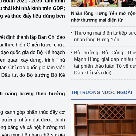
i đoạn 2021 - 2030, tầm nhìn
 luận
Họp báo
 thải khí nhà kính trên GDP;
Nhãn lồng Hưng Yên mở rộn
g và thúc đẩy tiêu dùng bền
Thông cáo báo chí
nhờ thương mại điện tử
Điểm báo
Thương mại điện tử tiếp sức
ết định thành lập Ban Chỉ đạo
nhãn lồng Hưng Yên
Nông Lâm Thủy sản
hai thực hiện Chiến lược; chức
ỉ đạo quốc gia do Bộ Kế hoạch
Bộ trưởng Bộ Công Th
n lực
Mạnh Hùng giải đáp nhiều 
iên quan xây dựng, trình Thủ
tại phiên thảo luận Tổ về dự 
Ban Chỉ đạo quốc gia làm việc
Dầu khí (sửa đổi)
à Đầu tư, do Bộ trưởng Bộ Kế
Tổ chức kiểm định kỹ thuật an toàn lao 
động thuộc thẩm quyền quản lý của 
THỊ TRƯỜNG NƯỚC NGOÀI
ch năng lượng theo hướng
g Thương
Bộ Công Thương
Công Thương
Tổ chức được cấp GCN đăng ký, hoạt 
ởng xanh góp phần thúc đẩy cơ
động kiểm định thiết bị, dụng cụ điện 
g trưởng, nhằm đạt được thịnh
làm việc ở môi trường không có nguy 
ông bằng về xã hội; hướng tới
hiểm khí, bụi nổ
tiết kiệm và 
Hiệu quả năng lượng
p vào mục tiêu hạn chế sự gia