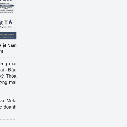
Việt Nam
/8
ương mại
ại - Đầu
ký Thỏa
ương mại
và Meta
rợ doanh