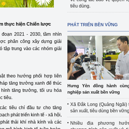
tiêu dùng.
m thực hiện Chiến lược
PHÁT TRIỂN BỀN VỮNG
i đoạn 2021 - 2030, tầm nhìn
ược phân công xây dựng giải
ó tập trung vào các nhóm giải
uật theo hướng phối hợp liên
 pháp tăng trưởng xanh để thúc
Hưng Yên đồng hành cùn
 hình tăng trưởng, tối ưu hóa
nghiệp sản xuất bền vững
c tiêu.
Xã Đắk Long (Quảng Ngãi) 
 các tiêu chí đầu tư cho tăng
sản xuất, tiêu dùng bền vữn
ch phát triển kinh tế - xã hội,
phát thải khí nhà kính và các
Nhiều địa phương hưở