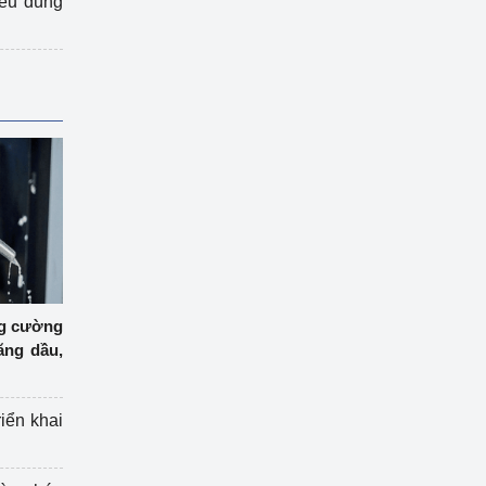
iêu dùng
ng cường
ăng dầu,
riển khai