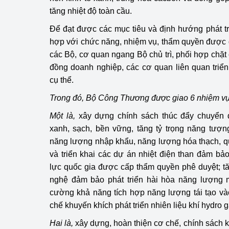
hiệu quả
tăng nhiệt độ toàn cầu.
Để đạt được các mục tiêu và định hướng phát t
Khoa học, công nghệ
hợp với chức năng, nhiệm vụ, thẩm quyền được 
tạo
các Bộ, cơ quan ngang Bộ chủ trì, phối hợp chặt
Thông báo
đồng doanh nghiệp, các cơ quan liên quan triển
cụ thể.
Bảo vệ môi trường
Trong đó, Bộ Công Thương được giao 6 nhiệm vụ
Bảo vệ nền tảng tư 
Một là,
xây dựng chính sách thúc đẩy chuyển 
xanh, sạch, bền vững, tăng tỷ trọng năng tượn
Doanh nghiệp - Ngư
năng lượng nhập khẩu, năng lượng hóa thạch, qu
Xúc tiến thương mại
và triển khai các dự án nhiệt điện than đảm b
lực quốc gia được cấp thẩm quyền phê duyệt; t
Thị trường nước ngo
nghệ đảm bảo phát triển hài hòa năng lượng m
cường khả năng tích hợp năng lượng tái tạo và
Thị trường trong nư
chế khuyến khích phát triển nhiên liệu khí hydro g
Ngành Công Thương 
Hai là,
xây dựng, hoàn thiện cơ chế, chính sách 
Đại hội XIV của Đản