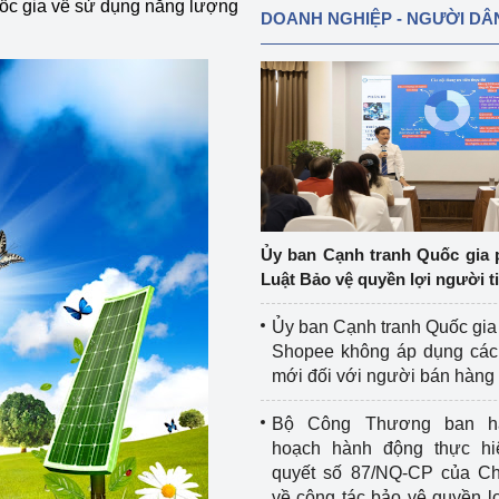
quốc gia về sử dụng năng lượng
DOANH NGHIỆP - NGƯỜI DÂ
Ủy ban Cạnh tranh Quốc gia 
Luật Bảo vệ quyền lợi người t
Ủy ban Cạnh tranh Quốc gia
Shopee không áp dụng các 
mới đối với người bán hàng
Bộ Công Thương ban h
hoạch hành động thực hi
quyết số 87/NQ-CP của Ch
về công tác bảo vệ quyền l