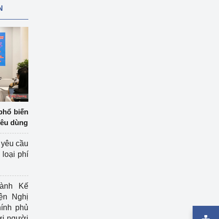
N
phổ biến
iêu dùng
 yêu cầu
loại phí
ành Kế
ện Nghị
ính phủ
ợi người