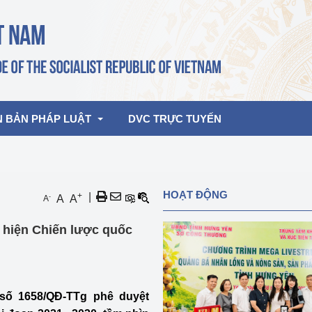
N BẢN PHÁP LUẬT
DVC TRỰC TUYẾN
bản pháp quy
Hoạt động của lãnh đạo Đảng, Nhà 
HOẠT ĐỘNG
+
|
-
A
A
A
nước
ghiệp, Thương 
bản điều hành
 hiện Chiến lược quốc
am 2026
Hoạt động của Lãnh đạo Bộ
bản hợp nhất
Hoạt động của các đơn vị
rưởng
số 1658/QĐ-TTg phê duyệt