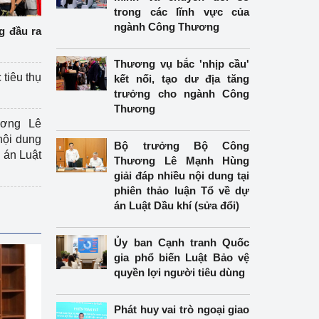
trong các lĩnh vực của
ngành Công Thương
g đầu ra
Thương vụ bắc 'nhịp cầu'
 tiêu thụ
kết nối, tạo dư địa tăng
trưởng cho ngành Công
Thương
ương Lê
nội dung
Bộ trưởng Bộ Công
án Luật
Thương Lê Mạnh Hùng
giải đáp nhiều nội dung tại
phiên thảo luận Tổ về dự
án Luật Dầu khí (sửa đổi)
Ủy ban Cạnh tranh Quốc
gia phổ biến Luật Bảo vệ
quyền lợi người tiêu dùng
Phát huy vai trò ngoại giao