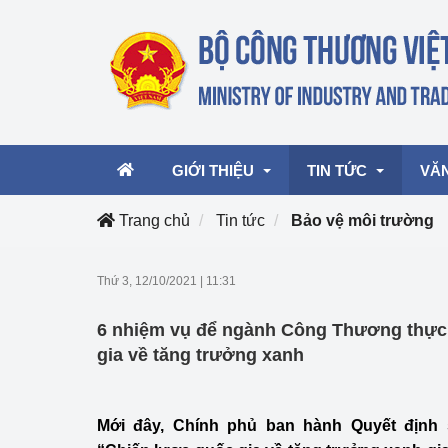
GIỚI THIỆU
TIN TỨC
VĂ
Trang chủ
Tin tức
Bảo vệ môi trường
Lãnh đạo Bộ
Hoạt động
Văn 
Thứ 3, 12/10/2021
|
11:31
Chức năng nhiệm vụ
Giải thưởng Công n
Văn 
6 nhiệm vụ để ngành Công Thương thực
mại, Dịch vụ Việt N
Cơ cấu tổ chức
Văn 
gia về tăng trưởng xanh
Công Thương 57
Hoạt động của Bộ t
Mới đây, Chính phủ ban hành Quyết định 