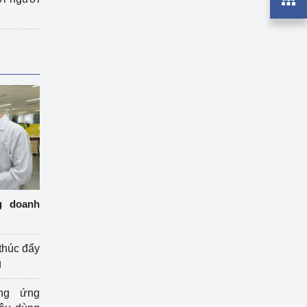
g doanh
thúc đẩy
g
ng ứng