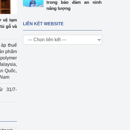
trong bảo đảm an ninh
năng lượng
ự vệ tạm
LIÊN KẾT WEBSITE
tủ gỗ và
 áp thuế
sản phẩm
polymer
Malaysia,
àn Quốc,
t Nam
ừ 31/7-