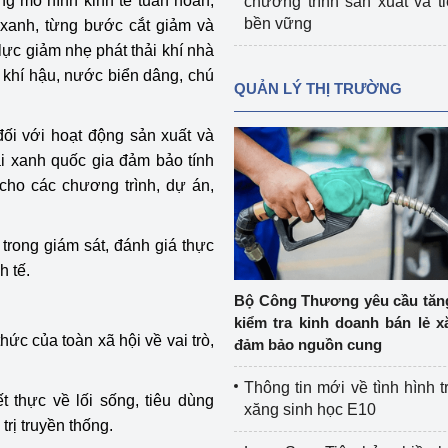
ng mô hình kinh tế tuần hoàn,
chương trình sản xuất và t
bền vững
h xanh, từng bước cắt giảm và
lực giảm nhẹ phát thải khí nhà
 khí hậu, nước biển dâng, chú
QUẢN LÝ THỊ TRƯỜNG
ối với hoạt động sản xuất và
oại xanh quốc gia đảm bảo tính
cho các chương trình, dự án,
trong giám sát, đánh giá thực
h tế.
Bộ Công Thương yêu cầu tă
kiểm tra kinh doanh bán lẻ x
hức của toàn xã hội về vai trò,
đảm bảo nguồn cung
Thông tin mới về tình hình t
t thực về lối sống, tiêu dùng
xăng sinh học E10
trị truyền thống.