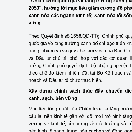
“Chiến lược quốc gia về tăng trưởng xanh gia
Công Thương - Công
2050”, hướng tới mục tiêu giảm cường độ phát
xanh hóa các ngành kinh tế; Xanh hóa lối sốn
Chuyển đổi số
vững…
Lịch sử phát triển
Theo Quyết định số 1658/QĐ-TTg, Chính phủ quy
Bản tin Thị trường 
quốc gia về tăng trưởng xanh để chỉ đạo triển k
năng, nhiệm vụ và quy chế làm việc của Ban Ch
Phát triển nguồn nhâ
và Đầu tư chủ trì, phối hợp với các cơ quan l
tướng Chính phủ quyết định; bộ phận giúp việc 
Phát triển bền vững
theo chế độ kiêm nhiệm đặt tại Bộ Kế hoạch v
Tổ chức kiểm định
hoạch và Đầu tư tổ chức thực hiện.
Xây dựng chính sách thúc đẩy chuyển dị
Văn hóa ngành Côn
xanh, sạch, bền vững
Tái cơ cấu ngành 
Mục tiêu tổng quát của Chiến lược là tăng trư
cấu lại nền kinh tế gắn với đổi mới mô hình tăn
Quản lý thị trường
vượng về kinh tế, bền vững về môi trường và c
Sử dụng năng lượng 
nền kinh tế xanh, trung hòa cacbon và đóng gó