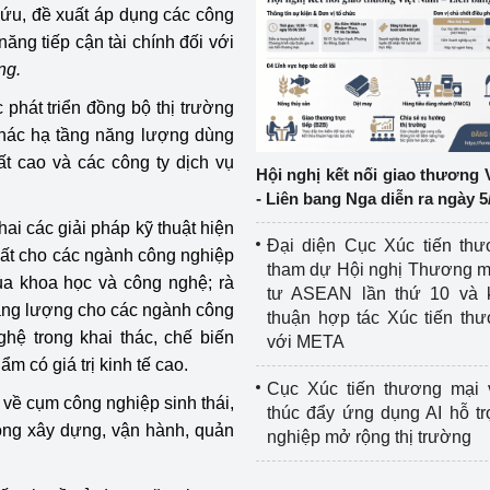
cứu, đề xuất áp dụng các công
ăng tiếp cận tài chính đối với
ệp
Công nghiệp nền tảng
ng.
ng
Chính sách
c phát triển đồng bộ thị trường
thác hạ tầng năng lượng dùng
Sản xuất công nghiệp
ất cao và các công ty dịch vụ
Hội nghị kết nối giao thương 
- Liên bang Nga diễn ra ngày 5
i các giải pháp kỹ thuật hiện
Đại diện Cục Xúc tiến th
nhất cho các ngành công nghiệp
tham dự Hội nghị Thương m
của khoa học và công nghệ; rà
tư ASEAN lần thứ 10 và 
năng lượng cho các ngành công
thuận hợp tác Xúc tiến th
ghệ trong khai thác, chế biến
với META
m có giá trị kinh tế cao.
Cục Xúc tiến thương mại 
 về cụm công nghiệp sinh thái,
thúc đẩy ứng dụng AI hỗ t
rong xây dựng, vận hành, quản
nghiệp mở rộng thị trường