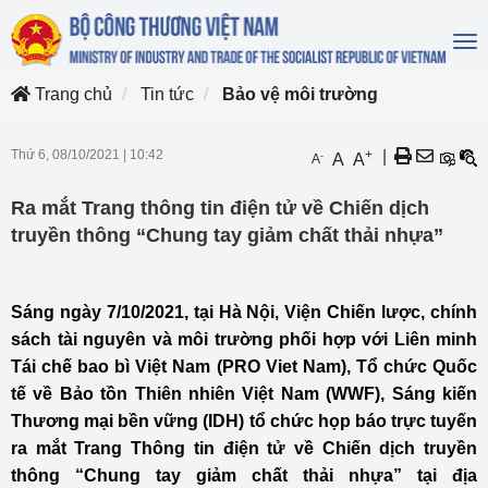
To
na
Trang chủ
Tin tức
Bảo vệ môi trường
Thứ 6, 08/10/2021
|
10:42
+
|
-
A
A
A
Ra mắt Trang thông tin điện tử về Chiến dịch
truyền thông “Chung tay giảm chất thải nhựa”
Sáng ngày 7/10/2021, tại Hà Nội, Viện Chiến lược, chính
sách tài nguyên và môi trường phối hợp với Liên minh
Tái chế bao bì Việt Nam (PRO Viet Nam), Tổ chức Quốc
tế về Bảo tồn Thiên nhiên Việt Nam (WWF), Sáng kiến
Thương mại bền vững (IDH) tổ chức họp báo trực tuyến
ra mắt Trang Thông tin điện tử về Chiến dịch truyền
thông “Chung tay giảm chất thải nhựa” tại địa