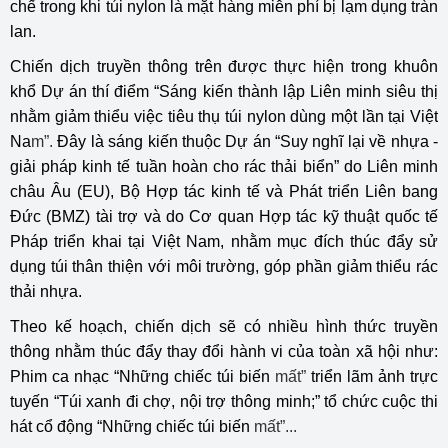
chế trong khi túi nylon là mặt hàng miễn phí bị lạm dụng tràn
lan.
Chiến dịch truyền thông trên được thực hiện trong khuôn
khổ Dự án thí điểm “Sáng kiến thành lập Liên minh siêu thị
nhằm giảm thiểu việc tiêu thụ túi nylon dùng một lần tại Việt
Na
m”.
Đây là sáng kiến thuộc Dự án “Suy nghĩ lại về nhựa -
giải pháp kinh tế tuần hoàn cho rác thải biển” do Liên minh
châu Âu (EU), Bộ Hợp tác kinh tế và Phát triển Liên bang
Đức (BMZ) tài trợ và do Cơ quan Hợp tác kỹ thuật quốc tế
Pháp triển khai tại Việt Nam, nhằm mục đích thúc đẩy sử
dụng túi thân thiện với môi trường, góp phần giảm thiểu rác
thải nhựa.
Theo kế hoạch, chiến dịch sẽ có nhiều hình thức truyền
thông nhằm thúc đẩy thay đổi hành vi của toàn xã hội như:
Phim ca nhạc “Những chiếc túi biến
mất”
triển lãm ảnh trực
tuyến “Túi xanh đi chợ, nội trợ thông minh;” tổ chức cuộc thi
hát cổ động “Những chiếc túi biến
mất”...