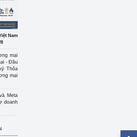
Việt Nam
/8
ương mại
ại - Đầu
ký Thỏa
ương mại
và Meta
rợ doanh
N