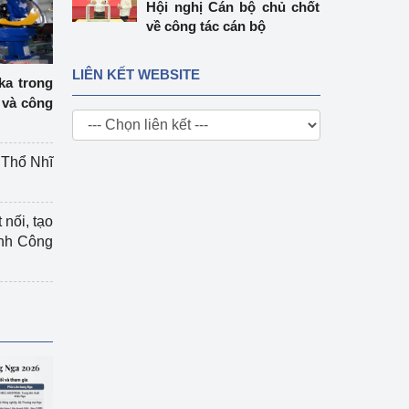
Hội nghị Cán bộ chủ chốt
về công tác cán bộ
LIÊN KẾT WEBSITE
ka trong
 và công
g Thổ Nhĩ
 nối, tạo
ành Công