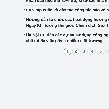
Phấn đấu tiêu thụ 80% tro, xỉ từ các nhà m
EVN tập huấn và đào tạo công tác bảo vệ 
Hướng dẫn tổ chức các hoạt động hưởng 
Ngày Khí tượng thế giới, Chiến dịch Giờ T
Hà Nội ưu tiên các dự án sử dụng công ngh
chế tối đa việc gây ô nhiễm môi trường
1
2
3
4
5