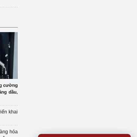
ng cường
ăng dầu,
riển khai
hàng hóa