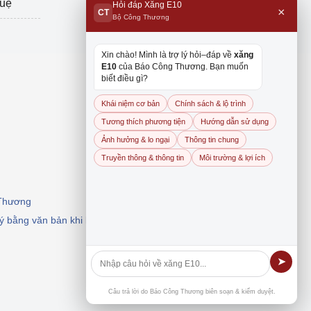
tuệ
Hỏi đáp Xăng E10
×
CT
Bộ Công Thương
Xin chào! Mình là trợ lý hỏi–đáp về
xăng
E10
của Báo Công Thương. Bạn muốn
biết điều gì?
Khái niệm cơ bản
Chính sách & lộ trình
Tương thích phương tiện
Hướng dẫn sử dụng
Ảnh hưởng & lo ngại
Thông tin chung
Truyền thông & thông tin
Môi trường & lợi ích
 Thương
 ý bằng văn bản khi khai thác, dẫn nguồn.
➤
Câu trả lời do Báo Công Thương biên soạn & kiểm duyệt.