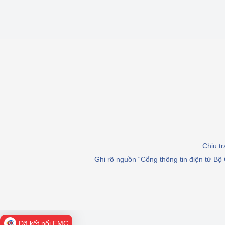
Chịu t
Ghi rõ nguồn “Cổng thông tin điện tử Bộ 
Đã kết nối EMC