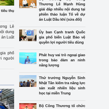
Thương Lê Mạnh Hùng
giải đáp nhiều nội dung tại
tiêu thụ
phiên thảo luận Tổ về dự
án Luật Dầu khí (sửa đổi)
ương Lê
nội dung
Ủy ban Cạnh tranh Quốc
án Luật
gia phổ biến Luật Bảo vệ
quyền lợi người tiêu dùng
gia phổ
Phát huy vai trò ngoại giao
ợi người
trong bảo đảm an ninh
năng lượng
Thứ trưởng Nguyễn Sinh
Nhật Tân kiểm tra năng lực
sản xuất nhiên liệu sinh
học tại miền Trung
Bộ Công Thương tổ chức