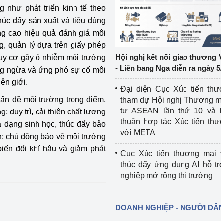
 như phát triển kinh tế theo
húc đẩy sản xuất và tiêu dùng
ệp
Công nghiệp nền tảng
ng cao hiệu quả đánh giá môi
ng
Chính sách
g, quản lý dựa trên giấy phép
Hội nghị kết nối giao thương 
guy cơ gây ô nhiễm môi trường
Sản xuất công nghiệp
- Liên bang Nga diễn ra ngày 5
ng ngừa và ứng phó sự cố môi
ên giới.
Đại diện Cục Xúc tiến th
vấn đề môi trường trọng điểm,
tham dự Hội nghị Thương m
tư ASEAN lần thứ 10 và 
; duy trì, cải thiện chất lượng
thuận hợp tác Xúc tiến th
a dạng sinh học, thúc đẩy bảo
với META
ên; chủ động bảo vệ môi trường
iến đổi khí hậu và giảm phát
Cục Xúc tiến thương mại 
thúc đẩy ứng dụng AI hỗ t
nghiệp mở rộng thị trường
DOANH NGHIỆP - NGƯỜI DÂ