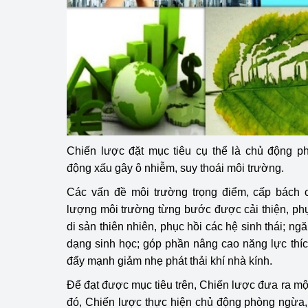
hiệu quả
Khoa học, công nghệ
tạo
Thông báo
Bảo vệ môi trường
Bảo vệ nền tảng tư 
Chiến lược đặt mục tiêu cụ thể là chủ động p
động xấu gây ô nhiễm, suy thoái môi trường.
Doanh nghiệp - Ngư
Các vấn đề môi trường trọng điểm, cấp bách c
Xúc tiến thương mại
lượng môi trường từng bước được cải thiện, ph
di sản thiên nhiên, phục hồi các hệ sinh thái; 
Thị trường nước ngo
dạng sinh học; góp phần nâng cao năng lực thíc
đẩy mạnh giảm nhẹ phát thải khí nhà kính.
Thị trường trong nư
Để đạt được mục tiêu trên, Chiến lược đưa ra mộ
Ngành Công Thương 
đó, Chiến lược thực hiện chủ động phòng ngừa,
Đại hội XIV của Đản