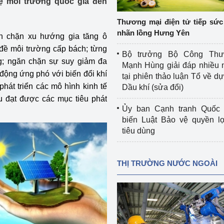
ệ môi trường quốc gia đến
 luận
Họp báo
Thương mại điện tử tiếp sức 
Thông cáo báo chí
nhãn lồng Hưng Yên
n chặn xu hướng gia tăng ô
 đề môi trường cấp bách; từng
Điểm báo
Bộ trưởng Bộ Công Th
ng; ngăn chặn sự suy giảm đa
Mạnh Hùng giải đáp nhiều 
Nông Lâm Thủy sản
động ứng phó với biến đổi khí
tại phiên thảo luận Tổ về dự 
hát triển các mô hình kinh tế
Dầu khí (sửa đổi)
n lực
ấu đạt được các mục tiêu phát
Ủy ban Cạnh tranh Quốc 
biến Luật Bảo vệ quyền l
tiêu dùng
Tổ chức kiểm định kỹ thuật an toàn lao 
động thuộc thẩm quyền quản lý của 
g Thương
Bộ Công Thương
THỊ TRƯỜNG NƯỚC NGOÀI
Công Thương
Tổ chức được cấp GCN đăng ký, hoạt 
động kiểm định thiết bị, dụng cụ điện 
làm việc ở môi trường không có nguy 
hiểm khí, bụi nổ
tiết kiệm và 
Hiệu quả năng lượng