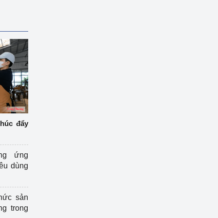
thúc đẩy
ng ứng
iêu dùng
hức sản
ng trong