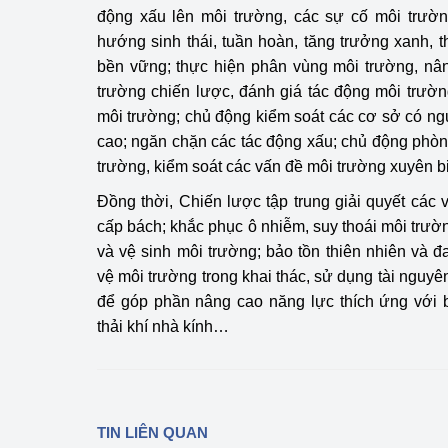
động xấu lên môi trường, các sự cố môi trường
hướng sinh thái, tuần hoàn, tăng trưởng xanh, t
Phát triển công nghi
bền vững; thực hiện phân vùng môi trường, nâ
Phát triển năng lượ
trường chiến lược, đánh giá tác động môi trườn
môi trường; chủ động kiểm soát các cơ sở có n
cao; ngăn chặn các tác động xấu; chủ động phò
trường, kiểm soát các vấn đề môi trường xuyên bi
Đồng thời, Chiến lược tập trung giải quyết các 
cấp bách; khắc phục ô nhiễm, suy thoái môi trường
và vệ sinh môi trường; bảo tồn thiên nhiên và đ
vệ môi trường trong khai thác, sử dụng tài nguy
để góp phần nâng cao năng lực thích ứng với b
thải khí nhà kính…
TIN LIÊN QUAN