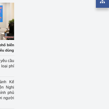
phổ biến
iêu dùng
 yêu cầu
loại phí
ành Kế
ện Nghị
ính phủ
ợi người