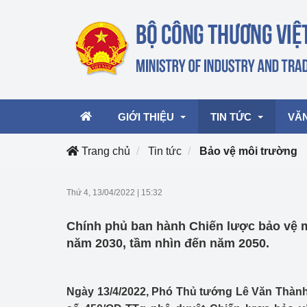
GIỚI THIỆU
TIN TỨC
VĂ
Trang chủ
Tin tức
Bảo vệ môi trường
Lãnh đạo Bộ
Hoạt động
Văn 
Thứ 4, 13/04/2022
|
15:32
Chức năng nhiệm vụ
Giải thưởng Công n
Văn 
Chính phủ ban hành Chiến lược bảo vệ 
mại, Dịch vụ Việt N
Cơ cấu tổ chức
Văn 
năm 2030, tầm nhìn đến năm 2050.
Công Thương 57
Hoạt động của Bộ t
Ngày 13/4/2022, Phó Thủ tướng Lê Văn Thành