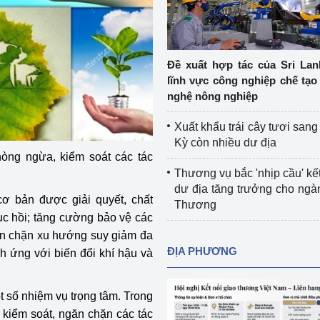
Cơ sở sản xuất, sửa chữa chai chứa 
LPG
 và đổi mới sáng 
Tổ chức huấn luyện, bồi dưỡng 
Đề xuất hợp tác của Sri Lan
nghiệp vụ kiểm định kỹ thuật an toàn 
lĩnh vực công nghiệp chế tạo
lao động
nghệ nông nghiệp
Video bảo vệ môi trường
Xuất khẩu trái cây tươi san
Kỳ còn nhiều dư địa
tưởng của Đảng
Album ảnh bảo vệ môi trường
hòng ngừa, kiểm soát các tác
Thương vụ bắc 'nhịp cầu' kết
ời dân
Văn bản về môi trường
dư địa tăng trưởng cho ng
ơ bản được giải quyết, chất
Thương
Đọc báo giúp bạn
Khu vực miền Bắc
ục hồi; tăng cường bảo vệ các
ngăn chặn xu hướng suy giảm đa
ài
Khu vực miền Trung
Hiệp định EVFTA
ĐỊA PHƯƠNG
h ứng với biến đổi khí hậu và
ớc
Khu vực miền Nam
Thị trường châu Á – châu Phi
t số nhiệm vụ trọng tâm. Trong
đưa nghị quyết 
Thị trường châu Âu – châu Mỹ
 kiểm soát, ngăn chặn các tác
g vào cuộc sống