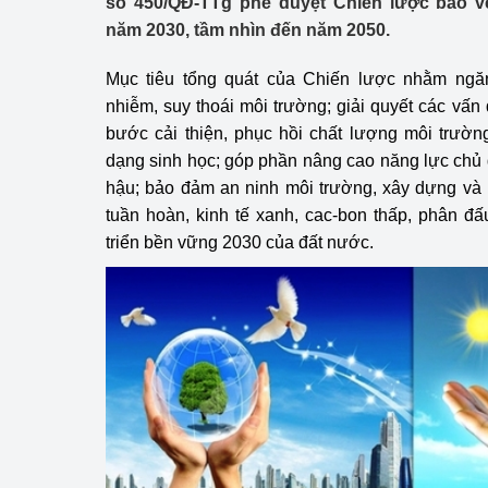
số 450/QĐ-TTg phê duyệt Chiến lược bảo v
Công Thương - Công
năm 2030, tầm nhìn đến năm 2050.
Chuyển đổi số
Mục tiêu tổng quát của Chiến lược nhằm ngă
nhiễm, suy thoái môi trường; giải quyết các vấn
Lịch sử phát triển
bước cải thiện, phục hồi chất lượng môi trườ
Bản tin Thị trường 
dạng sinh học; góp phần nâng cao năng lực chủ 
hậu; bảo đảm an ninh môi trường, xây dựng và p
Phát triển nguồn nhâ
tuần hoàn, kinh tế xanh, cac-bon thấp, phân đ
triển bền vững 2030 của đất nước.
Phát triển bền vững
Tổ chức kiểm định
Văn hóa ngành Côn
Tái cơ cấu ngành 
Quản lý thị trường
Sử dụng năng lượng 