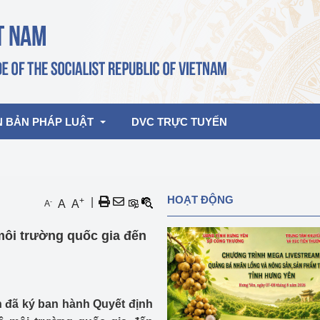
N BẢN PHÁP LUẬT
DVC TRỰC TUYẾN
bản pháp quy
Hoạt động của lãnh đạo Đảng, Nhà 
HOẠT ĐỘNG
+
|
-
A
A
A
nước
ghiệp, Thương 
bản điều hành
môi trường quốc gia đến
am 2026
Hoạt động của Lãnh đạo Bộ
bản hợp nhất
Hoạt động của các đơn vị
rưởng
 đã ký ban hành Quyết định